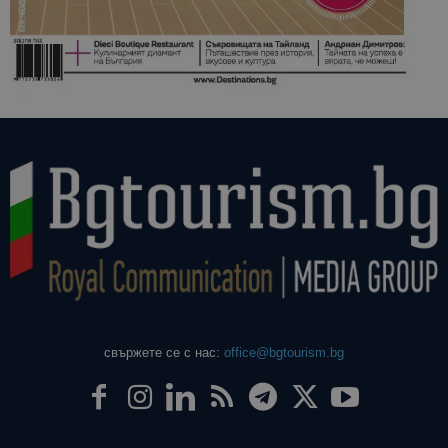
свържете се с нас:
office@bgtourism.bg