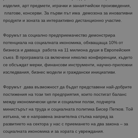
изделия, арт предмети, играчки и занаятчийски произведения,
платове, консерви. За първи път има демозона за иновативни
продукти и зоната за интерактивно дистанционно участие.
Форумът за социално предприемачество демонстрира
потенциала на социалната икономика, обхващаща 10% от
бизнеса и даваща работа на 11 милиона души в Европейския
съюз. В програмата са включени няколко конференции, където
се обсъждат мерки, финансови инструменти, научно-приложни
изследвания, бизнес модели и граждански инициативи.
Форумът дава възможност да бъдат представени най-добрите
постижения на този тип предприятия, които постигат баланс
между икономически цели и социални ползи, подчерта
министърът на труда и социалната политика Бисер Петков. Той
изтъкна, че е направена значителна стъпка напред за
развитието на сектора у нас с приемането на два закона – за
социалната икономика и за хората с увреждания.