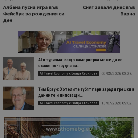
Албена пусна игра във
Сняг заваля днес във
Фейсбук за рождения си
Варна
ден
AI в туризма: защо камериерка може да се
окаже по-трудна за...
05/08/2026 08:28
AI Travel Economy с Елица Стоилова
Тим Браун: Хотелите губят пари заради грешки в
данните и липсващи...
13/07/2026 09:02
AI Travel Economy с Елица Стоилова