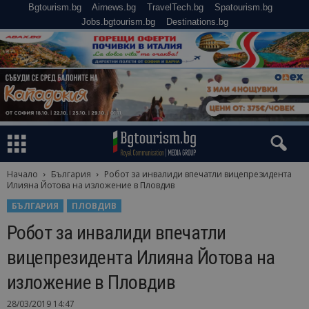
Bgtourism.bg
Airnews.bg
TravelTech.bg
Spatourism.bg
Jobs.bgtourism.bg
Destinations.bg
Начало
България
Робот за инвалиди впечатли вицепрезидента
Илияна Йотова на изложение в Пловдив
БЪЛГАРИЯ
ПЛОВДИВ
Робот за инвалиди впечатли
вицепрезидента Илияна Йотова на
изложение в Пловдив
28/03/2019 14:47