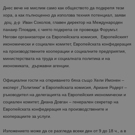
Днес вече не мислим само как обществото да подкрепя тези
хора, а как пълноценно да използва техния потенциал, заяви
доц. д-р Иван Соколов, главен директор на Международен
панаир Пловдив, с чиято подкрепа се провежда Форумът.
Негови организатори са Европейската комисия, Европейският
икономически и социален комитет, Европейската конфедерация
на производствените кооперации и социалните предприятия,
министерствата на труда и социалната политика и на
икономиката, държавни агенции.
Официални гости на откриването бяха също Хели Имонен –
експерт „Политики“ в Европейската комисия, Ариане Родерт –
ръководител на делегацията на Европейския икономически и
социален комитет, Диана Довган – генерален секретар на
Европейската конфедерация на производствените и
кооперациите за услуги.
Изложението може да се разгледа всеки ден от 9 до 18 ч., а в