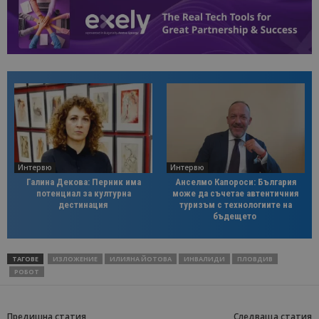
Интервю
Интервю
Галина Декова: Перник има
Анселмо Капороси: България
потенциал за културна
може да съчетае автентичния
дестинация
туризъм с технологиите на
бъдещето
ТАГОВЕ
ИЗЛОЖЕНИЕ
ИЛИЯНА ЙОТОВА
ИНВАЛИДИ
ПЛОВДИВ
РОБОТ
Предишна статия
Следваща статия