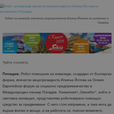
Робот за инвалиди впечатли вицепрезидента Илияна Йотова на изложение в
Пловдив
Чуйте статията:
Пловдив.
Робот помощник на инвалиди, създаден от българска
фирма, впечатли вицепрезидента Илияна Йотова на Осмия
Европейски форум за социално предприемачество в
Международен панаир Пловдив. Уникалният „Омнибот“, който е
световна иновация, представлява роботизирано помощно
средство за придвижване. С него стоя изправена, а така мога да
върша всичко и вкъщи, и на работата си, поясни момичето,