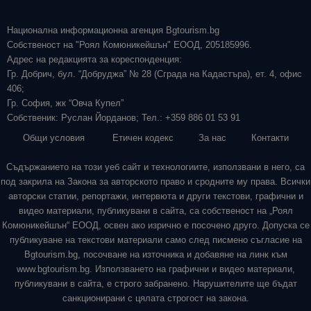
Национална информационна агенция Bgtourism.bg
Собственост на "Роял Комюникейшън" ЕООД, 205185996.
Адрес на редакцията за кореспонденция:
Гр. Добрич, бул. “Добруджа” № 28 (Сграда на Кадастъра), ет. 4, офис
406;
Гр. София, жк “Овча Купел”
Собственик: Руслан Йорданов; Тел.: +359 886 01 53 91
Общи условия
Етичен кодекс
За нас
Контакти
Съдържанието на този уеб сайт и технологиите, използвани в него, са
под закрила на Закона за авторското право и сродните му права. Всички
авторски статии, репортажи, интервюта и други текстови, графични и
видео материали, публикувани в сайта, са собственост на „Роял
Комюникейшън“ ЕООД, освен ако изрично е посочено друго. Допуска се
публикуване на текстови материали само след писмено съгласие на
Bgtourism.bg, посочване на източника и добавяне на линк към
www.bgtourism.bg. Използването на графични и видео материали,
публикувани в сайта, е строго забранено. Нарушителите ще бъдат
санкционирани с цялата строгост на закона.