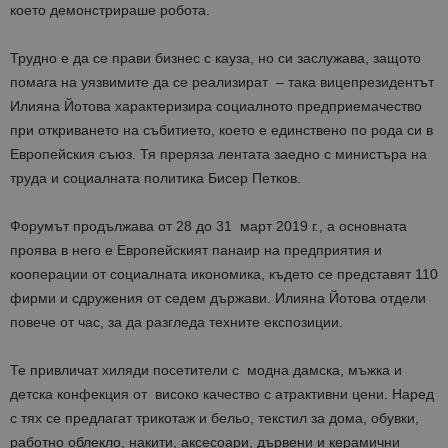
което демонстрираше робота.
Трудно е да се прави бизнес с кауза, но си заслужава, защото
помага на уязвимите да се реализират – така вицепрезидентът
Илияна Йотова характеризира социалното предприемачество
при откриването на събитието, което е единствено по рода си в
Европейския съюз. Тя преряза лентата заедно с министъра на
труда и социалната политика Бисер Петков.
Форумът продължава от 28 до 31 март 2019 г., а основната
проява в него е Европейският панаир на предприятия и
кооперации от социалната икономика, където се представят 110
фирми и сдружения от седем държави. Илияна Йотова отдели
повече от час, за да разгледа техните експозиции.
Те привличат хиляди посетители с модна дамска, мъжка и
детска конфекция от високо качество с атрактивни цени. Наред
с тях се предлагат трикотаж и бельо, текстил за дома, обувки,
работно облекло, накити, аксесоари, дървени и керамични