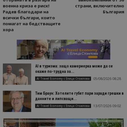
военна криза е риск!
страни, включително
Радев благодари на
България
всички българи, които
помагат на бедстващите
хора
AI в туризма: защо камериерка може да се
окаже по-трудна за...
05/08/2026 08:28
AI Travel Economy с Елица Стоилова
Тим Браун: Хотелите губят пари заради грешки в
данните и липсващи...
13/07/2026 09:02
AI Travel Economy с Елица Стоилова