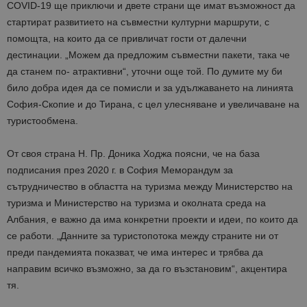
COVID-19 ще приключи и двете страни ще имат възможност да
стартират развитието на съвместни културни маршрути, с
помощта, на които да се привличат гости от далечни
дестинации. „Можем да предложим съвместни пакети, така че
да станем по- атрактивни“, уточни още той. По думите му би
било добра идея да се помисли и за удължаването на линията
София-Скопие и до Тирана, с цел улесняване и увеличаване на
туристообмена.
От своя страна Н. Пр. Доника Ходжа поясни, че на база
подписания през 2020 г. в София Меморандум за
сътрудничество в областта на туризма между Министерство на
туризма и Министерство на туризма и околната среда на
Албания, е важно да има конкретни проекти и идеи, по които да
се работи. „Данните за туристопотока между страните ни от
преди пандемията показват, че има интерес и трябва да
направим всичко възможно, за да го възстановим“, акцентира
тя.