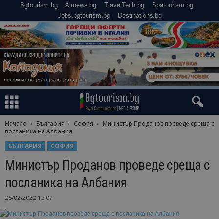
Bgtourism.bg
Airnews.bg
TravelTech.bg
Spatourism.bg
Jobs.bgtourism.bg
Destinations.bg
Начало
България
София
Министър Проданов проведе среща с
посланика на Албания
БЪЛГАРИЯ
СОФИЯ
Министър Проданов проведе среща с
посланика на Албания
28/02/2022 15:07