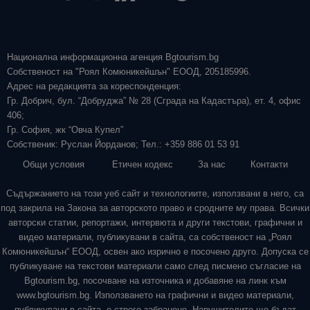
Национална информационна агенция Bgtourism.bg
Собственост на "Роял Комюникейшън" ЕООД, 205185996.
Адрес на редакцията за кореспонденция:
Гр. Добрич, бул. “Добруджа” № 28 (Сграда на Кадастъра), ет. 4, офис
406;
Гр. София, жк “Овча Купел”
Собственик: Руслан Йорданов; Тел.: +359 886 01 53 91
Общи условия
Етичен кодекс
За нас
Контакти
Съдържанието на този уеб сайт и технологиите, използвани в него, са
под закрила на Закона за авторското право и сродните му права. Всички
авторски статии, репортажи, интервюта и други текстови, графични и
видео материали, публикувани в сайта, са собственост на „Роял
Комюникейшън“ ЕООД, освен ако изрично е посочено друго. Допуска се
публикуване на текстови материали само след писмено съгласие на
Bgtourism.bg, посочване на източника и добавяне на линк към
www.bgtourism.bg. Използването на графични и видео материали,
публикувани в сайта, е строго забранено. Нарушителите ще бъдат