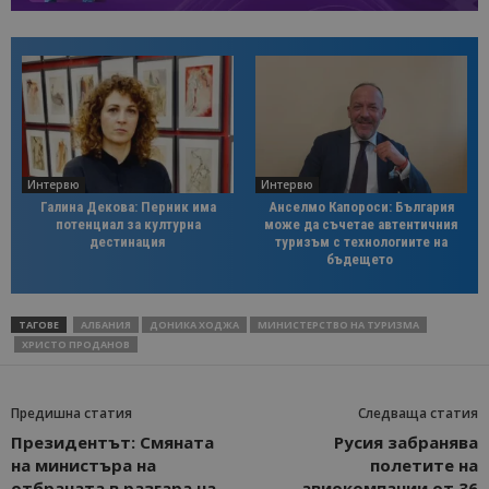
Интервю
Интервю
Галина Декова: Перник има
Анселмо Капороси: България
потенциал за културна
може да съчетае автентичния
дестинация
туризъм с технологиите на
бъдещето
ТАГОВЕ
АЛБАНИЯ
ДОНИКА ХОДЖА
МИНИСТЕРСТВО НА ТУРИЗМА
ХРИСТО ПРОДАНОВ
Предишна статия
Следваща статия
Президентът: Смяната
Русия забранява
на министъра на
полетите на
отбраната в разгара на
авиокомпании от 36