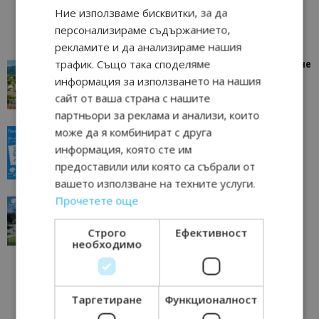
Ние използваме бисквитки, за да
персонализираме съдържанието,
рекламите и да анализираме нашия
трафик. Също така споделяме
“Пощенска картичка от…”: Петрич – Изживяване
отвъд очакваното
информация за използването на нашия
11/07/2026 11:22
сайт от ваша страна с нашите
Петрич
партньори за реклама и анализи, които
може да я комбинират с друга
“Пощенска картичка от…”: Пловдив, градът на
всички времена
информация, която сте им
23/06/2026 10:00
предоставили или която са събрали от
Пловдив
вашето използване на техните услуги.
Прочетете още
“Пощенска картичка от…”: Перник – град на
традициите, културата и вдъхновяващите...
Строго
Ефективност
17/06/2026 09:01
Перник
необходимо
Таргетиране
Функционалност