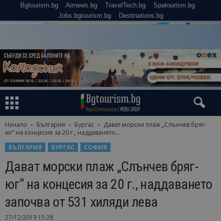
Bgtourism.bg
Airnews.bg
TravelTech.bg
Spatourism.bg
Jobs.bgtourism.bg
Destinations.bg
Начало
България
Бургас
Дават морски плаж „Слънчев бряг-
юг“ на концесия за 20 г., наддаването...
БЪЛГАРИЯ
БУРГАС
СОФИЯ
Дават морски плаж „Слънчев бряг-
юг“ на концесия за 20 г., наддаването
започва от 531 хиляди лева
27/12/2019 15:28