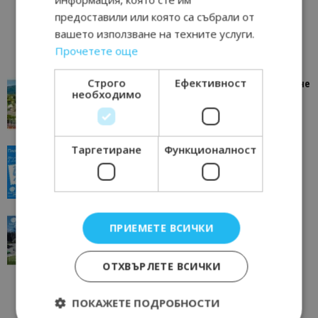
предоставили или която са събрали от
вашето използване на техните услуги.
Прочетете още
Строго
Ефективност
“Пощенска картичка от…”: Петрич – Изживяване
необходимо
отвъд очакваното
11/07/2026 11:22
Петрич
Таргетиране
Функционалност
“Пощенска картичка от…”: Пловдив, градът на
всички времена
23/06/2026 10:00
Пловдив
“Пощенска картичка от…”: Перник – град на
ПРИЕМЕТЕ ВСИЧКИ
традициите, културата и вдъхновяващите...
17/06/2026 09:01
Перник
ОТХВЪРЛЕТЕ ВСИЧКИ
ПОКАЖЕТЕ ПОДРОБНОСТИ