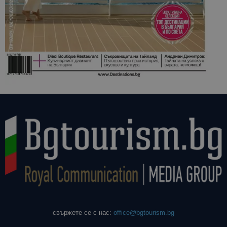
свържете се с нас:
office@bgtourism.bg