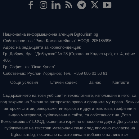
Национална информационна агенция Bgtourism.bg
Собственост на "Роял Комюникейшън" ЕООД, 205185996.
Адрес на редакцията за кореспонденция:
Гр. Добрич, бул. “Добруджа” № 28 (Сграда на Кадастъра), ет. 4, офис
406;
Гр. София, жк “Овча Купел”
Собственик: Руслан Йорданов; Тел.: +359 886 01 53 91
Общи условия
Етичен кодекс
За нас
Контакти
Съдържанието на този уеб сайт и технологиите, използвани в него, са
под закрила на Закона за авторското право и сродните му права. Всички
авторски статии, репортажи, интервюта и други текстови, графични и
видео материали, публикувани в сайта, са собственост на „Роял
Комюникейшън“ ЕООД, освен ако изрично е посочено друго. Допуска се
публикуване на текстови материали само след писмено съгласие на
Bgtourism.bg, посочване на източника и добавяне на линк към