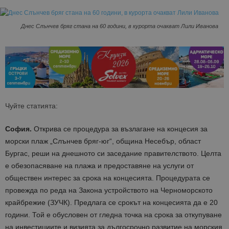
Днес Слънчев бряг стана на 60 години, в курорта очакват Лили Иванова
Чуйте статията:
София.
Открива се процедура за възлагане на концесия за
морски плаж „Слънчев бряг-юг“, община Несебър, област
Бургас, реши на днешното си заседание правителството. Целта
е обезопасяване на плажа и предоставяне на услуги от
обществен интерес за срока на концесията. Процедурата се
провежда по реда на Закона устройството на Черноморското
крайбрежие (ЗУЧК). Предлага се срокът на концесията да е 20
години. Той е обусловен от гледна точка на срока за откупуване
на инвестициите и визията за дългосрочно развитие на морския