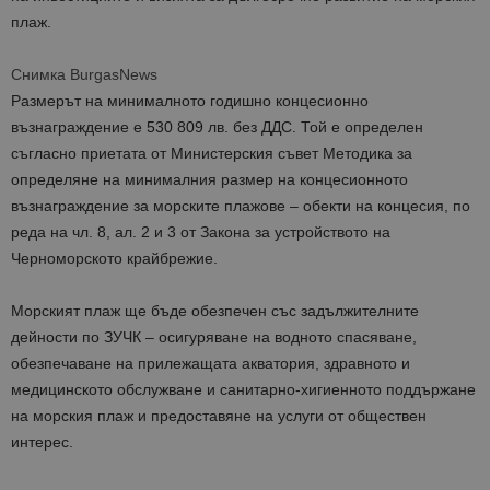
плаж.
Снимка BurgasNews
Размерът на минималното годишно концесионно
възнаграждение е 530 809 лв. без ДДС. Той е определен
съгласно приетата от Министерския съвет Методика за
определяне на минималния размер на концесионното
възнаграждение за морските плажове – обекти на концесия, по
реда на чл. 8, ал. 2 и 3 от Закона за устройството на
Черноморското крайбрежие.
Морският плаж ще бъде обезпечен със задължителните
дейности по ЗУЧК – осигуряване на водното спасяване,
обезпечаване на прилежащата акватория, здравното и
медицинското обслужване и санитарно-хигиенното поддържане
на морския плаж и предоставяне на услуги от обществен
интерес.