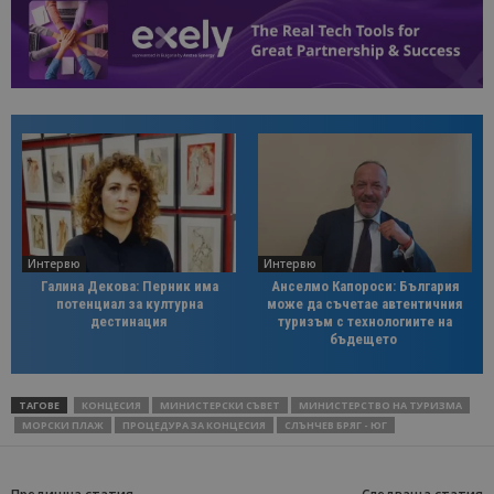
Интервю
Интервю
Галина Декова: Перник има
Анселмо Капороси: България
потенциал за културна
може да съчетае автентичния
дестинация
туризъм с технологиите на
бъдещето
ТАГОВЕ
КОНЦЕСИЯ
МИНИСТЕРСКИ СЪВЕТ
МИНИСТЕРСТВО НА ТУРИЗМА
МОРСКИ ПЛАЖ
ПРОЦЕДУРА ЗА КОНЦЕСИЯ
СЛЪНЧЕВ БРЯГ - ЮГ