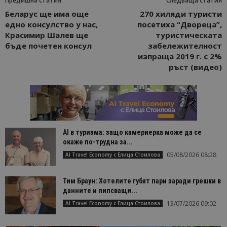
Предишна статия
Следваща статия
Беларус ще има още
270 хиляди туристи
едно консулство у нас,
посетиха “Двореца”,
Красимир Шалев ще
туристическата
бъде почетен консул
забележителност
изпраща 2019 г. с 2%
ръст (видео)
AI в туризма: защо камериерка може да се
окаже по-трудна за...
05/08/2026 08:28
AI Travel Economy с Елица Стоилова
Тим Браун: Хотелите губят пари заради грешки в
данните и липсващи...
13/07/2026 09:02
AI Travel Economy с Елица Стоилова