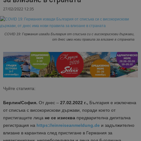
27/02/2022 12:35
COVID 19: Германия извади България от списъка си с високорискови държави,
от днес има нови правила за влизане в страната
Чуйте статията:
Берлин/София.
От днес –
27.02.2022 г.,
България е изключена
от списъка с високорискови държави, поради което от
пристигащите лица
не се изисква
предварителна дигитална
регистрация на
https://einreiseanmeldung.de
и задължително
влизане в карантина след пристигане в Германия за
неваксинирани, непреболедували и деца под 6-годишна