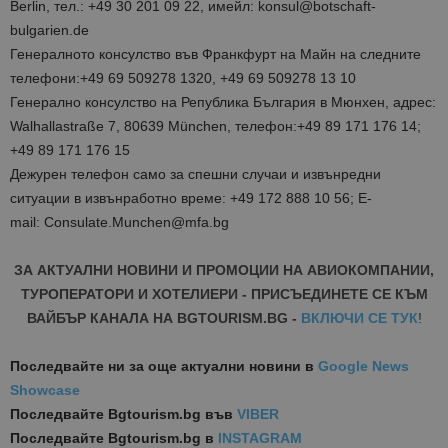
Berlin, тел.: +49 30 201 09 22, имейл: konsul@botschaft-
bulgarien.de
Генералното консулство във Франкфурт на Майн на следните
телефони:+49 69 509278 1320, +49 69 509278 13 10
Генерално консулство на Република България в Мюнхен, адрес:
Walhallastraße 7, 80639 München, телефон:+49 89 171 176 14;
+49 89 171 176 15
Дежурен телефон само за спешни случаи и извънредни
ситуации в извънработно време: +49 172 888 10 56; Е-
mail: Consulate.Munchen@mfa.bg
ЗА АКТУАЛНИ НОВИНИ И ПРОМОЦИИ НА АВИОКОМПАНИИ,
ТУРОПЕРАТОРИ И ХОТЕЛИЕРИ - ПРИСЪЕДИНЕТЕ СЕ КЪМ
ВАЙБЪР КАНАЛА НА BGTOURISM.BG -
ВКЛЮЧИ СЕ ТУК
!
Последвайте ни за още актуални новини
в
Google News
Showcase
Последвайте
Bgtourism.bg във
VIBER
Последвайте
Bgtourism.bg в
INSTAGRAM