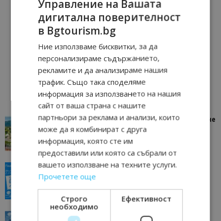
Управление на Вашата
дигитална поверителност
в Bgtourism.bg
Ние използваме бисквитки, за да
персонализираме съдържанието,
рекламите и да анализираме нашия
трафик. Също така споделяме
информация за използването на нашия
сайт от ваша страна с нашите
партньори за реклама и анализи, които
“Пощенска картичка от…”: Петрич – Изживяване
може да я комбинират с друга
отвъд очакваното
информация, която сте им
11/07/2026 11:22
Петрич
предоставили или която са събрали от
вашето използване на техните услуги.
“Пощенска картичка от…”: Пловдив, градът на
Прочетете още
всички времена
23/06/2026 10:00
Пловдив
Строго
Ефективност
необходимо
“Пощенска картичка от…”: Перник – град на