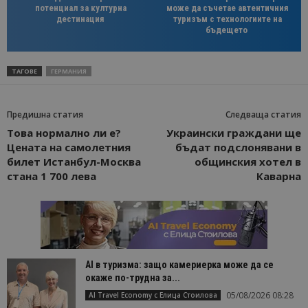
потенциал за културна
може да съчетае автентичния
дестинация
туризъм с технологиите на
бъдещето
ТАГОВЕ
ГЕРМАНИЯ
Предишна статия
Следваща статия
Това нормално ли е?
Украински граждани ще
Цената на самолетния
бъдат подслонявани в
билет Истанбул-Москва
общинския хотел в
стана 1 700 лева
Каварна
AI в туризма: защо камериерка може да се
окаже по-трудна за...
05/08/2026 08:28
AI Travel Economy с Елица Стоилова