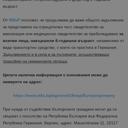
възраст.
От
МВнР
посочват, че продължава да важи общото задължение
за представяне на отрицателен тест, свидетелство за
ваксинация или медицинско свидетелство за преболедуване
за
всички лица, навършили 6-годишна възраст
, независимо от
вида транспортно средство, с което се пристига в Германия.
Задължението е в сила и за пътниците, осъществяващи
трансфер на германските летища
.
Цялата налична информация с изисквания може да
намерите на адрес:
https://www.mfa.bg/bg/covid19map/Europe/germany
При нужда от съдействие българските граждани могат да се
свържат с посолство на Република България във Федерална
Република Германия, Берлин, адрес: Mauerstrasse 11, 10117