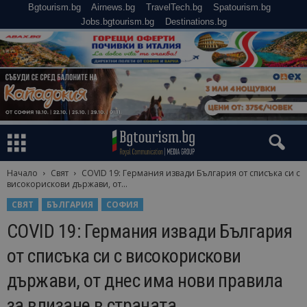
Bgtourism.bg
Airnews.bg
TravelTech.bg
Spatourism.bg
Jobs.bgtourism.bg
Destinations.bg
Начало
Свят
COVID 19: Германия извади България от списъка си с
високорискови държави, от...
СВЯТ
БЪЛГАРИЯ
СОФИЯ
COVID 19: Германия извади България
от списъка си с високорискови
държави, от днес има нови правила
за влизане в страната