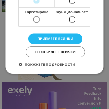
традициите, културата и вдъхновяващите...
17/06/2026 09:01
Перник
Таргетиране
Функционалност
ПРИЕМЕТЕ ВСИЧКИ
ОТХВЪРЛЕТЕ ВСИЧКИ
ПОКАЖЕТЕ ПОДРОБНОСТИ
Строго необходимо
Ефективност
Таргетиране
Функционалност
Строго необходимите бисквитки позволяват
основната функционалност на уебсайта, като
потребителско влизане и управление на