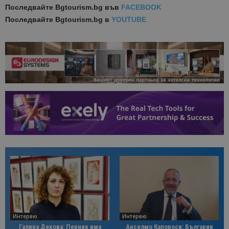
Последвайте
Bgtourism.bg във
FACEBOOK
Последвайте
Bgtourism.bg в
YOUTUBE
Интервю
Интервю
Галина Декова: Перник има
Анселмо Капороси: България