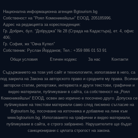
Национална информационна агенция Bgtourism.bg
Собственост на "Роял Комюникейшън" ЕООД, 205185996.
Адрес на редакцията за кореспонденция:
Гр. Добрич, бул. “Добруджа” № 28 (Сграда на Кадастъра), ет. 4, офис
406;
Гр. София, жк “Овча Купел”
Собственик: Руслан Йорданов; Тел.: +359 886 01 53 91
Общи условия
Етичен кодекс
За нас
Контакти
Съдържанието на този уеб сайт и технологиите, използвани в него, са
под закрила на Закона за авторското право и сродните му права. Всички
авторски статии, репортажи, интервюта и други текстови, графични и
видео материали, публикувани в сайта, са собственост на „Роял
Комюникейшън“ ЕООД, освен ако изрично е посочено друго. Допуска се
публикуване на текстови материали само след писмено съгласие на
Bgtourism.bg, посочване на източника и добавяне на линк към
www.bgtourism.bg. Използването на графични и видео материали,
публикувани в сайта, е строго забранено. Нарушителите ще бъдат
санкционирани с цялата строгост на закона.