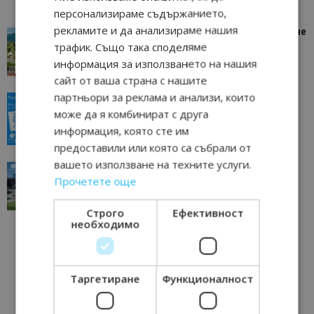
персонализираме съдържанието,
рекламите и да анализираме нашия
“Пощенска картичка от…”: Петрич – Изживяване
отвъд очакваното
трафик. Също така споделяме
информация за използването на нашия
11/07/2026 11:22
Петрич
сайт от ваша страна с нашите
партньори за реклама и анализи, които
“Пощенска картичка от…”: Пловдив, градът на
всички времена
може да я комбинират с друга
информация, която сте им
23/06/2026 10:00
Пловдив
предоставили или която са събрали от
вашето използване на техните услуги.
“Пощенска картичка от…”: Перник – град на
традициите, културата и вдъхновяващите...
Прочетете още
17/06/2026 09:01
Перник
Строго
Ефективност
необходимо
Таргетиране
Функционалност