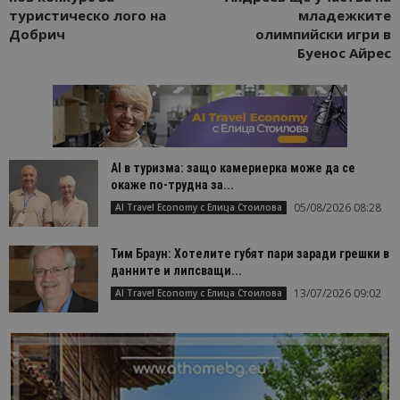
туристическо лого на
младежките
Добрич
олимпийски игри в
Буенос Айрес
AI в туризма: защо камериерка може да се
окаже по-трудна за...
05/08/2026 08:28
AI Travel Economy с Елица Стоилова
Тим Браун: Хотелите губят пари заради грешки в
данните и липсващи...
13/07/2026 09:02
AI Travel Economy с Елица Стоилова