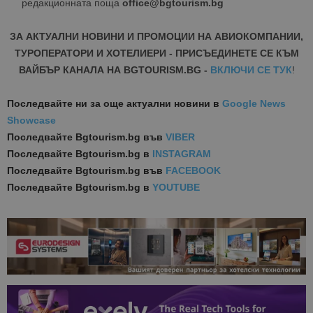
редакционната поща
office@bgtourism.bg
ЗА АКТУАЛНИ НОВИНИ И ПРОМОЦИИ НА АВИОКОМПАНИИ,
ТУРОПЕРАТОРИ И ХОТЕЛИЕРИ - ПРИСЪЕДИНЕТЕ СЕ КЪМ
ВАЙБЪР КАНАЛА НА BGTOURISM.BG -
ВКЛЮЧИ СЕ ТУК
!
Последвайте ни за още актуални новини
в
Google News
Showcase
Последвайте
Bgtourism.bg във
VIBER
Последвайте
Bgtourism.bg в
INSTAGRAM
Последвайте
Bgtourism.bg във
FACEBOOK
Последвайте
Bgtourism.bg в
YOUTUBE