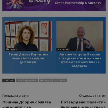
Интервю
Интервю
Галина Декова: Перник има
Анселмо Капороси: България
потенциал за културна
може да съчетае автентичния
дестинация
туризъм с технологиите на
бъдещето
ТАГОВЕ
ЛЕТИЩЕ ВАРНА
НАГРАДА
ПЪТНИК
Предишна статия
Следваща статия
Община Добрич обявява
Потвърдено! Валентин
нов конкурс за
Андреев ще участва на