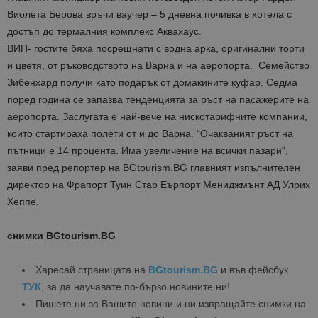
Виолета Берова връчи ваучер – 5 дневна почивка в хотела с
достъп до термалния комплекс Аквахаус.
ВИП- гостите бяха посрещнати с водна арка, оригинални торти
и цветя, от ръководството на Варна и на аеропорта. Семейство
Зибенхард получи като подарък от домакините куфар. Седма
поред година се запазва тенденцията за ръст на пасажерите на
аеропорта. Заслугата е най-вече на нискотарифните компании,
които стартираха полети от и до Варна. “Очакваният ръст на
пътници е 14 процента. Има увеличение на всички пазари”,
заяви пред репортер на BGtourism.BG главният изпълнителен
директор на Фрапорт Туин Стар Еърпорт Мениджмънт АД Улрих
Хеппе.
снимки BGtourism.BG
Харесай страницата на
BGtourism.BG
и във фейсбук
ТУК
, за да научавате по-бързо новините ни!
Пишете ни за Вашите новини и ни изпращайте снимки на