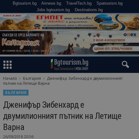
Bgtourism.bg
Airnews.bg
TravelTech.bg
Spatourism.bg
Jobs.bgtourism.bg
Destinations.bg
Начало
България
Дженифър Зибенхард е двумилионният
пътник на Летище Варна
БЪЛГАРИЯ
Дженифър Зибенхард е
двумилионният пътник на Летище
Варна
26/09/2018 20:56