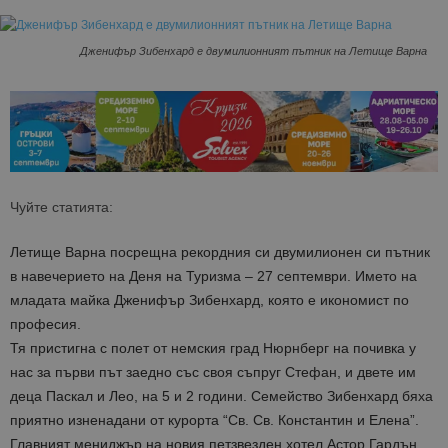
Дженифър Зибенхард е двумилионният пътник на Летище Варна
Чуйте статията:
Летище Варна посрещна рекордния си двумилионен си пътник
в навечерието на Деня на Туризма – 27 септември. Името на
младата майка Дженифър Зибенхард, която е икономист по
професия.
Тя пристигна с полет от немския град Нюрнберг на почивка у
нас за първи път заедно със своя съпруг Стефан, и двете им
деца Паскал и Лео, на 5 и 2 години. Семейство Зибенхард бяха
приятно изненадани от курорта “Св. Св. Константин и Елена”.
Главният мениджър на новия петзвезден хотел Астор Гардън