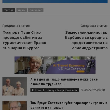
ТАГОВЕ
ПЛАЖ
СИН ФЛАГ
Предишна статия
Следваща статия
Фрапорт Туин Стар
Заместник-министър
проведе събития за
Върбанов се срещна с
туристическия бранш
представители на
във Варна и Бургас
авиоиндустрията
AI в туризма: защо камериерка може да се
окаже по-трудна за...
05/08/2026 08:28
AI Travel Economy с Елица Стоилова
Тим Браун: Хотелите губят пари заради грешки в
данните и липсващи...