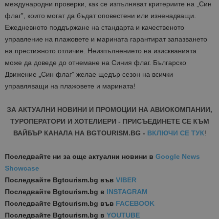
международни проверки, как се изпълняват критериите на „Син
флаг”, които могат да бъдат оповестени или изненадващи.
Ежедневното поддържане на стандарта и качественото
управление на плажовете и марината гарантират запазването
на престижното отличие. Неизпълнението на изискванията
може да доведе до отнемане на Синия флаг. Българско
Движение „Син флаг” желае щедър сезон на всички
управляващи на плажовете и марината!
ЗА АКТУАЛНИ НОВИНИ И ПРОМОЦИИ НА АВИОКОМПАНИИ,
ТУРОПЕРАТОРИ И ХОТЕЛИЕРИ - ПРИСЪЕДИНЕТЕ СЕ КЪМ
ВАЙБЪР КАНАЛА НА BGTOURISM.BG -
ВКЛЮЧИ СЕ ТУК
!
Последвайте ни за още актуални новини
в
Google News
Showcase
Последвайте
Bgtourism.bg във
VIBER
Последвайте
Bgtourism.bg в
INSTAGRAM
Последвайте
Bgtourism.bg във
FACEBOOK
Последвайте
Bgtourism.bg в
YOUTUBE