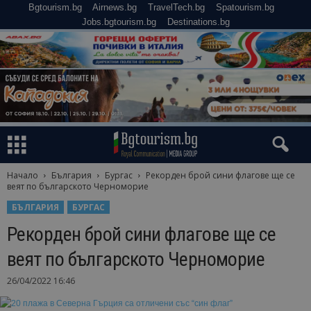
Bgtourism.bg
Airnews.bg
TravelTech.bg
Spatourism.bg
Jobs.bgtourism.bg
Destinations.bg
Начало
България
Бургас
Рекорден брой сини флагове ще се
веят по българското Черноморие
БЪЛГАРИЯ
БУРГАС
Рекорден брой сини флагове ще се
веят по българското Черноморие
26/04/2022 16:46