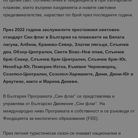
по целия свят. Оптимистична е тенденцията и при българските
плажове, които въпреки пандемията и новите световни
предизвикателства, нарастват по брой през последните години.
През 2022 година заслужилите престижния световен
стандарт Син флаг в България са плажовете на Бялата
лагуна, Албена, Кранево-Север, Златни пясъци, Слънчев
ден, Обзор-Централен, Свети Влас–Нов плаж, Слънчев
бряг-Север, Слънчев бряг-Централен, Слънчев бряг-Юг,
Несебър-Юг, Поморие-Изток, Къмпинг Черноморец,
Созопол-Централен, Созопол-Харманите, Дюни, Дюни-Юг и
Аркутино, както и Марина Диневи.
В България Програмата „Син флаг” се представлява и
управлява от Българско Движение „Син флаг”. На
международно ниво Програмата е собственост и се ръководи от
Фондацията за екологично образование (FEE).
През летния туристически сезон се очакват национални и