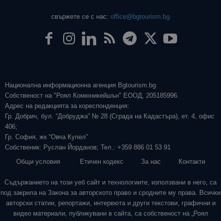
свържете се с нас:
office@bgtourism.bg
Национална информационна агенция Bgtourism.bg
Собственост на "Роял Комюникейшън" ЕООД, 205185996.
Адрес на редакцията за кореспонденция:
Гр. Добрич, бул. “Добруджа” № 28 (Сграда на Кадастъра), ет. 4, офис
406;
Гр. София, жк “Овча Купел”
Собственик: Руслан Йорданов; Тел.: +359 886 01 53 91
Общи условия
Етичен кодекс
За нас
Контакти
Съдържанието на този уеб сайт и технологиите, използвани в него, са
под закрила на Закона за авторското право и сродните му права. Всички
авторски статии, репортажи, интервюта и други текстови, графични и
видео материали, публикувани в сайта, са собственост на „Роял