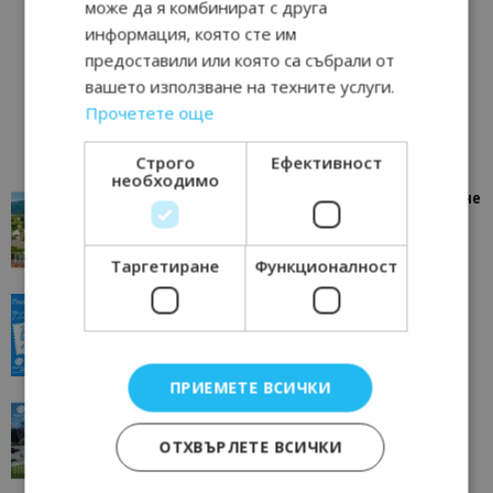
може да я комбинират с друга
информация, която сте им
предоставили или която са събрали от
вашето използване на техните услуги.
Прочетете още
Строго
Ефективност
необходимо
“Пощенска картичка от…”: Петрич – Изживяване
отвъд очакваното
11/07/2026 11:22
Петрич
Таргетиране
Функционалност
“Пощенска картичка от…”: Пловдив, градът на
всички времена
23/06/2026 10:00
Пловдив
ПРИЕМЕТЕ ВСИЧКИ
“Пощенска картичка от…”: Перник – град на
традициите, културата и вдъхновяващите...
ОТХВЪРЛЕТЕ ВСИЧКИ
17/06/2026 09:01
Перник