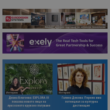
Интервю
Интервю
Диана Благоева: EXPLORA III
Галина Декова: Перник има
показва новото лице на
потенциал за културна
луксозното круизно пътуване
дестинация