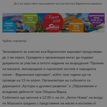
До 1-ви април тече записването за участие във Варненския карнавал
Чуйте статията:
Записването за участие във Варненския карнавал продължава
до 1-ви април. Граждани и организации могат да подават
документи за участие в петото издание на възродения “Празник
на маската, маскарадния и сценичния костюм и народната
носия – Варненския карнавал”, който тази година ще се
проведе на 13-ти април. Организатори на събитието са
дирекциите „Култура и духовно развитие“ и „Образование и
младежки дейности“ към Община Варна.
Събитието ще започне в 12:00 ч. на пл. „Антон Новак” на входа
на Морската градина с представяне на маски и костюми от