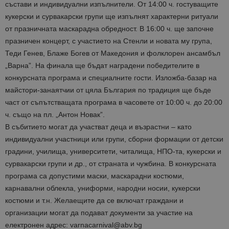
състави и индивидуални изпълнители. От 14:00 ч. гостуващите
кукерски и сурвакарски групи ще изпълнят характерни ритуали
от празничната маскарадна обредност. В 16:00 ч. ще започне
празничен концерт, с участието на Стенли и новата му група,
Теди Генев, Блаже Богев от Македония и фолклорен ансамбъл
„Варна”. На финала ще бъдат наградени победителите в
конкурсната програма и специалните гости. Изложба-базар на
майстори-занаятчии от цяла България по традиция ще бъде
част от съпътстващата програма в часовете от 10:00 ч. до 20:00
ч. също на пл. „Антон Новак”.
В събитието могат да участват деца и възрастни – като
индивидуални участници или групи, сборни формации от детски
градини, училища, университети, читалища, НПО-та, кукерски и
сурвакарски групи и др., от страната и чужбина. В конкурсната
програма са допустими маски, маскарадни костюми,
карнавални облекла, униформи, народни носии, кукерски
костюми и т.н. Желаещите да се включат граждани и
организации могат да подават документи за участие на
електронен адрес: varnacarnival@abv.bg