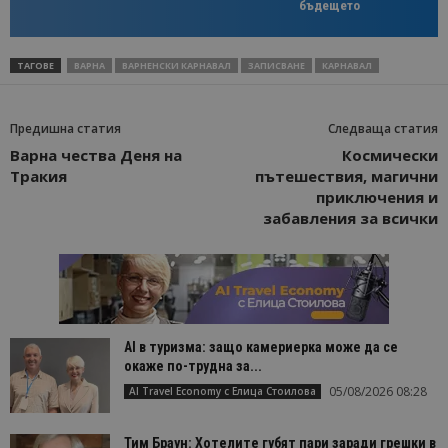
бъдещето
ТАГОВЕ
ВАРНА
ВАРНЕНСКИ КАРНАВАЛ
ЗАПИСВАНЕ
КАРНАВАЛ
Предишна статия
Следваща статия
Варна чества Деня на
Космически
Тракия
пътешествия, магични
приключения и
забавления за всички
AI в туризма: защо камериерка може да се
окаже по-трудна за...
05/08/2026 08:28
AI Travel Economy с Елица Стоилова
Тим Браун: Хотелите губят пари заради грешки в