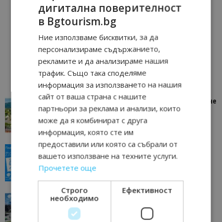
дигитална поверителност
в Bgtourism.bg
Ние използваме бисквитки, за да
персонализираме съдържанието,
рекламите и да анализираме нашия
трафик. Също така споделяме
информация за използването на нашия
сайт от ваша страна с нашите
“Пощенска картичка от…”: Петрич – Изживяване
партньори за реклама и анализи, които
отвъд очакваното
може да я комбинират с друга
11/07/2026 11:22
Петрич
информация, която сте им
предоставили или която са събрали от
“Пощенска картичка от…”: Пловдив, градът на
вашето използване на техните услуги.
всички времена
Прочетете още
23/06/2026 10:00
Пловдив
Строго
Ефективност
“Пощенска картичка от…”: Перник – град на
необходимо
традициите, културата и вдъхновяващите...
17/06/2026 09:01
Перник