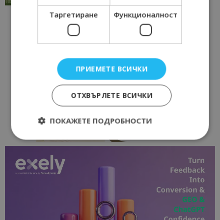
Таргетиране
Функционалност
ПРИЕМЕТЕ ВСИЧКИ
ОТХВЪРЛЕТЕ ВСИЧКИ
ПОКАЖЕТЕ ПОДРОБНОСТИ
Строго необходимо
Ефективност
Таргетиране
Функционалност
Строго необходимите бисквитки позволяват
основната функционалност на уебсайта, като
потребителско влизане и управление на
акаунта. Уебсайтът не може да се използва