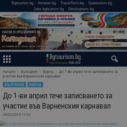
Bgtourism.bg
Airnews.bg
TravelTech.bg
Spatourism.bg
Jobs.bgtourism.bg
Destinations.bg
Начало
България
Варна
До 1-ви април тече записването за
участие във Варненския карнавал
БЪЛГАРИЯ
ВАРНА
До 1-ви април тече записването за
участие във Варненския карнавал
26/03/2019 11:32