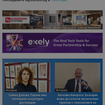
Последвайте
Bgtourism.bg в
YOUTUBE
Интервю
Интервю
Галина Декова: Перник има
Анселмо Капороси: България
потенциал за културна
може да съчетае автентичния
дестинация
туризъм с технологиите на