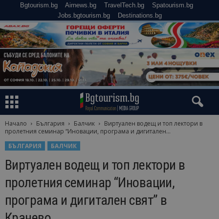
Bgtourism.bg
Airnews.bg
TravelTech.bg
Spatourism.bg
Jobs.bgtourism.bg
Destinations.bg
Начало
България
Балчик
Виртуален водещ и топ лектори в
пролетния семинар “Иновации, програмa и дигитален...
БЪЛГАРИЯ
БАЛЧИК
Виртуален водещ и топ лектори в
пролетния семинар “Иновации,
програмa и дигитален свят” в
Кранево