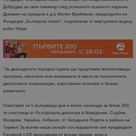
Добруджа за своя семинар след успешното есенното издание.
Домакин на срещата е д-р Милен Врабевски, председател на
Фондация „Българска памет“, подпомаган от виртуалния водещ
робот Наум.
“За дванадесета поредна година ще предложим впечатляваща
програма, насочена към иновациите в света на технологиите,
дигиталните комуникации, изкуствения интелект и бизнес
развитието.
Очертават се 5 вълнуващи дни и много изненади за близо 200-
те участници от българската диаспора в Македония, Сърбия,
Молдова, Украйна, Албания, от Западните Родопи и района на
Тервел! За всички наши онлайн последователи сме предвидили
Facebook LIVE включвания от всички лекции, игри и