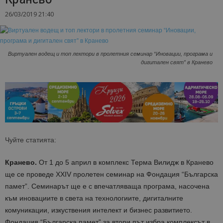
26/03/2019 21:40
Виртуален водещ и топ лектори в пролетния семинар “Иновации, програмa и
дигитален свят” в Кранево
Чуйте статията:
Кранево.
От 1 до 5 aприл в комплекс Терма Вилидж в Кранево
ще се проведе XXIV пролетен семинар на Фондация “Българска
памет”. Семинарът ще е с впечатляваща програма, насочена
към иновациите в света на технологиите, дигиталните
комуникации, изкуствения интелект и бизнес развитието.
Фондация “Българска памет” за втори път избра комплексът в