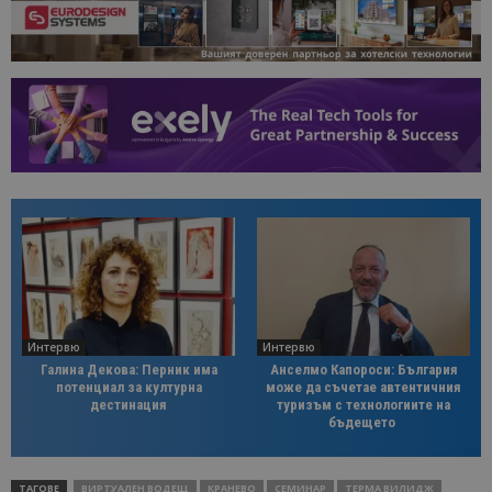
Интервю
Интервю
Галина Декова: Перник има
Анселмо Капороси: България
потенциал за културна
може да съчетае автентичния
дестинация
туризъм с технологиите на
бъдещето
ТАГОВЕ
ВИРТУАЛЕН ВОДЕЩ
КРАНЕВО
СЕМИНАР
ТЕРМА ВИЛИДЖ