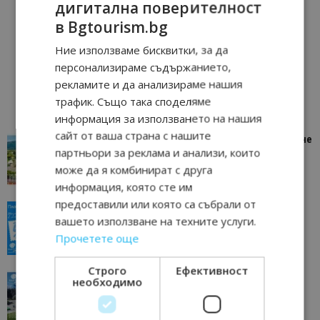
дигитална поверителност
в Bgtourism.bg
Ние използваме бисквитки, за да
персонализираме съдържанието,
рекламите и да анализираме нашия
трафик. Също така споделяме
информация за използването на нашия
сайт от ваша страна с нашите
“Пощенска картичка от…”: Петрич – Изживяване
партньори за реклама и анализи, които
отвъд очакваното
може да я комбинират с друга
11/07/2026 11:22
Петрич
информация, която сте им
предоставили или която са събрали от
“Пощенска картичка от…”: Пловдив, градът на
вашето използване на техните услуги.
всички времена
Прочетете още
23/06/2026 10:00
Пловдив
Строго
Ефективност
“Пощенска картичка от…”: Перник – град на
необходимо
традициите, културата и вдъхновяващите...
17/06/2026 09:01
Перник