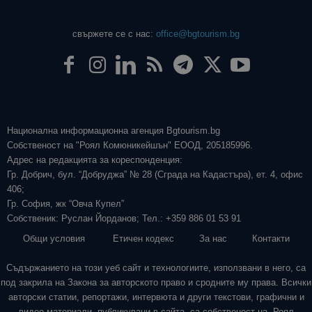
свържете се с нас:
office@bgtourism.bg
Национална информационна агенция Bgtourism.bg
Собственост на "Роял Комюникейшън" ЕООД, 205185996.
Адрес на редакцията за кореспонденция:
Гр. Добрич, бул. “Добруджа” № 28 (Сграда на Кадастъра), ет. 4, офис
406;
Гр. София, жк “Овча Купел”
Собственик: Руслан Йорданов; Тел.: +359 886 01 53 91
Общи условия
Етичен кодекс
За нас
Контакти
Съдържанието на този уеб сайт и технологиите, използвани в него, са
под закрила на Закона за авторското право и сродните му права. Всички
авторски статии, репортажи, интервюта и други текстови, графични и
видео материали, публикувани в сайта, са собственост на „Роял