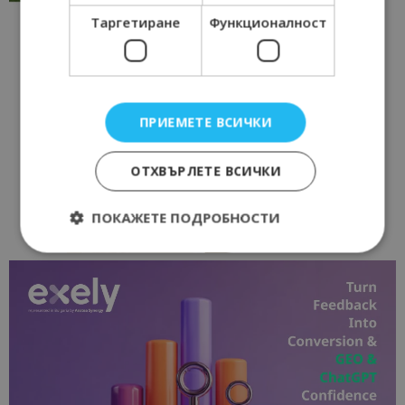
Таргетиране
Функционалност
ПРИЕМЕТЕ ВСИЧКИ
ОТХВЪРЛЕТЕ ВСИЧКИ
ПОКАЖЕТЕ ПОДРОБНОСТИ
Строго необходимо
Ефективност
Таргетиране
Функционалност
Строго необходимите бисквитки позволяват
основната функционалност на уебсайта, като
потребителско влизане и управление на
акаунта. Уебсайтът не може да се използва