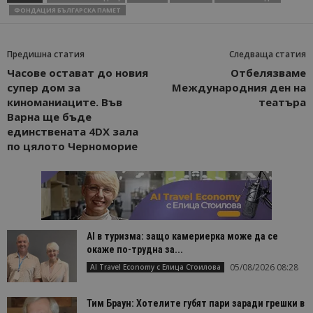
ФОНДАЦИЯ БЪЛГАРСКА ПАМЕТ
Предишна статия
Следваща статия
Часове остават до новия
Отбелязваме
супер дом за
Международния ден на
киноманиаците. Във
театъра
Варна ще бъде
единствената 4DX зала
по цялото Черноморие
AI в туризма: защо камериерка може да се
окаже по-трудна за...
05/08/2026 08:28
AI Travel Economy с Елица Стоилова
Тим Браун: Хотелите губят пари заради грешки в