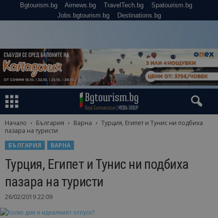
Bgtourism.bg
Airnews.bg
TravelTech.bg
Spatourism.bg
Jobs.bgtourism.bg
Destinations.bg
Начало
България
Варна
Турция, Египет и Тунис ни подбиха
пазара на туристи
БЪЛГАРИЯ
ВАРНА
Турция, Египет и Тунис ни подбиха
пазара на туристи
26/02/2019 22:09