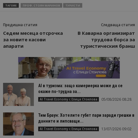
ТАГОВЕ
ПРОФ. СТОЯН МАРИНОВ
ТУРИСТИ
Предишна статия
Следваща статия
Седем месеца отсрочка
В Каварна организират
за новите касови
трудова борса за
апарати
туристическия бранш
AI в туризма: защо камериерка може да се
окаже по-трудна за...
05/08/2026 08:28
AI Travel Economy с Елица Стоилова
Тим Браун: Хотелите губят пари заради грешки в
данните и липсващи...
13/07/2026 09:02
AI Travel Economy с Елица Стоилова