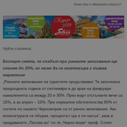
Колко дни е идеалният отпуск?
Чуйте статията:
Експерт смята, че спадът при ранните записвания ще
стигне до 20%, но може да се компенсира с гъвкав
маркетинг
„Ранните записвания на туристите продължават. Те започнаха
предходната година от септември и до края на февруари
намаленията са между 20 и 30%. През март отстъпките вече са
15%, а за април – 10%. При нормални обстоятелства 80% от
гостите по нашето Черноморие са от ранни записвания. Ако
конюнктурата се обърка, процентът ще е по-нисък“, каза в
предаването „Посоки.eu“ по тв „Черно море“ проф. Стоян