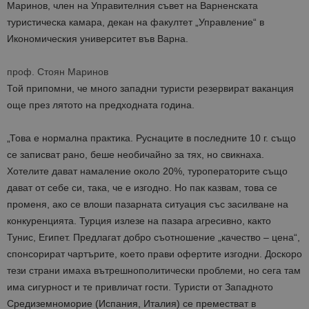
Маринов, член на Управителния съвет на Варненската
туристическа камара, декан на факултет „Управление“ в
Икономическия университет във Варна.
проф. Стоян Маринов
Той припомни, че много западни туристи резервират ваканция
още през лятото на предходната година.
„Това е нормална практика. Руснаците в последните 10 г. също
се записват рано, беше необичайно за тях, но свикнаха.
Хотелите дават намаление около 20%, туроператорите също
дават от себе си, така, че е изгодно. Но пак казвам, това се
променя, ако се влоши пазарната ситуация със засилване на
конкуренцията. Турция излезе на пазара агресивно, както
Тунис, Египет. Предлагат добро съотношение „качество – цена“,
спонсорират чартърите, което прави офертите изгодни. Доскоро
тези страни имаха вътрешнополитически проблеми, но сега там
има сигурност и те привличат гости. Туристи от Западното
Средиземноморие (Испания, Италия) се преместват в