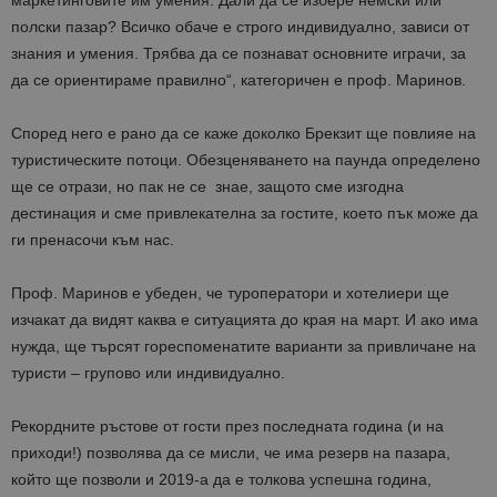
маркетинговите им умения. Дали да се избере немски или
полски пазар? Всичко обаче е строго индивидуално, зависи от
знания и умения. Трябва да се познават основните играчи, за
да се ориентираме правилно“, категоричен е проф. Маринов.
Според него е рано да се каже доколко Брекзит ще повлияе на
туристическите потоци. Обезценяването на паунда определено
ще се отрази, но пак не се знае, защото сме изгодна
дестинация и сме привлекателна за гостите, което пък може да
ги пренасочи към нас.
Проф. Маринов е убеден, че туроператори и хотелиери ще
изчакат да видят каква е ситуацията до края на март. И ако има
нужда, ще търсят гореспоменатите варианти за привличане на
туристи – групово или индивидуално.
Рекордните ръстове от гости през последната година (и на
приходи!) позволява да се мисли, че има резерв на пазара,
който ще позволи и 2019-а да е толкова успешна година,