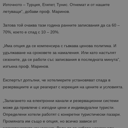
Източното – Турция, Египет, Тунис. Отнемат и от нашите
летуващи“, добави проф. Маринов.
Затова той очаква тази година ранните записвания да са 60 –
70%, което е спад с 10 – 20%.
„Има опция да се компенсира с гъвкава ценова политика. И
удължаване на сроковете за намаления. Или като настъпят
сезоните, да се работи със записвания в последната минута“,
изтъкна проф. Маринов.
Експертът допълни, че хотелиерите установяват спада в
резервациите и ще реагират с корекция на цените и условията.
„Залагането на електронни канали и резервационни системи
може да привлече с изгодни цени и индивидуални туристи.
Определени хотели работят с конкретни туристически пазари.
Промяната им също е опция, но всичко зависи от