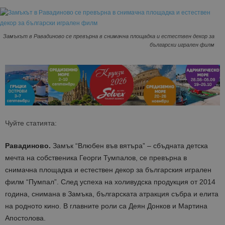
Замъкът в Равадиново се превърна в снимачна площадка и естествен декор за
български игрален филм
Чуйте статията:
Равадиново.
Замък “Влюбен във вятъра” – сбъдната детска
мечта на собственика Георги Тумпалов, се превърна в
снимачна площадка и естествен декор за българския игрален
филм “Пумпал”. След успеха на холивудска продукция от 2014
година, снимана в Замъка, българската атракция събра и елита
на родното кино. В главните роли са Деян Донков и Мартина
Апостолова.