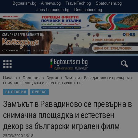
Bgtourism.bg
Airnews.bg
TravelTech.bg
Spatourism.bg
Jobs.bgtourism.bg
Destinations.bg
Начало
България
Бургас
Замъкът в Равадиново се превърна в
снимачна площадка и естествен декор за...
БЪЛГАРИЯ
БУРГАС
Замъкът в Равадиново се превърна в
снимачна площадка и естествен
декор за български игрален филм
25/09/2020 19:18