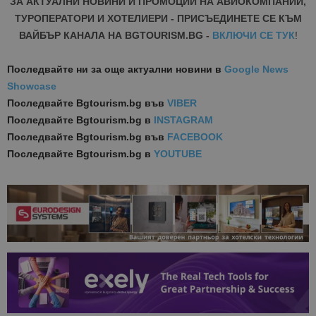
ЗА АКТУАЛНИ НОВИНИ И ПРОМОЦИИ НА АВИОКОМПАНИИ,
ТУРОПЕРАТОРИ И ХОТЕЛИЕРИ - ПРИСЪЕДИНЕТЕ СЕ КЪМ
ВАЙБЪР КАНАЛА НА BGTOURISM.BG -
ВКЛЮЧИ СЕ ТУК
!
Последвайте ни за още актуални новини
в
Google News
Showcase
Последвайте
Bgtourism.bg във
VIBER
Последвайте
Bgtourism.bg в
INSTAGRAM
Последвайте
Bgtourism.bg във
FACEBOOK
Последвайте
Bgtourism.bg в
YOUTUBE