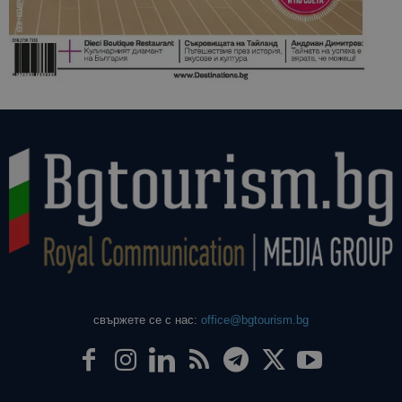
свържете се с нас:
office@bgtourism.bg