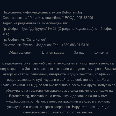
Национална информационна агенция Bgtourism.bg
Собственост на "Роял Комюникейшън" ЕООД, 205185996.
Адрес на редакцията за кореспонденция:
Гр. Добрич, бул. “Добруджа” № 28 (Сграда на Кадастъра), ет. 4, офис
406;
Гр. София, жк “Овча Купел”
Собственик: Руслан Йорданов; Тел.: +359 886 01 53 91
Общи условия
Етичен кодекс
За нас
Контакти
Съдържанието на този уеб сайт и технологиите, използвани в него, са
под закрила на Закона за авторското право и сродните му права. Всички
авторски статии, репортажи, интервюта и други текстови, графични и
видео материали, публикувани в сайта, са собственост на „Роял
Комюникейшън“ ЕООД, освен ако изрично е посочено друго. Допуска се
публикуване на текстови материали само след писмено съгласие на
Bgtourism.bg, посочване на източника и добавяне на линк към
www.bgtourism.bg. Използването на графични и видео материали,
публикувани в сайта, е строго забранено. Нарушителите ще бъдат
санкционирани с цялата строгост на закона.