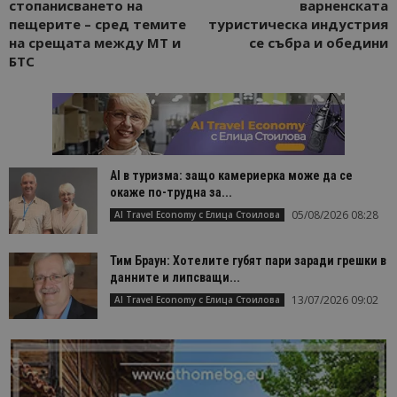
стопанисването на
варненската
пещерите – сред темите
туристическа индустрия
на срещата между МТ и
се събра и обедини
БТС
AI в туризма: защо камериерка може да се
окаже по-трудна за...
05/08/2026 08:28
AI Travel Economy с Елица Стоилова
Тим Браун: Хотелите губят пари заради грешки в
данните и липсващи...
13/07/2026 09:02
AI Travel Economy с Елица Стоилова