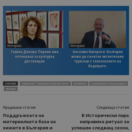
Интервю
Интервю
Галина Декова: Перник има
Анселмо Капороси: България
потенциал за културна
може да съчетае автентичния
дестинация
туризъм с технологиите на
бъдещето
ТАГОВЕ
ЗАМЪКЪТ "ВЛЮБЕН ВЪВ ВЯТЪРА"
ПУМПАЛ
СНИМАЧНА ПЛОЩАДКА
ФИЛМ
Предишна статия
Следваща статия
Поддръжката на
В Исторически парк
материалната база на
направиха ритуал за
хижите в България и
успешен следващ сезон,