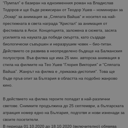
“Пумпал” е базиран на едноименния роман на Владислав
Тодоров и ще бъде режисиран от Теодор Ушев – номиниран за
„Оскар“ за анимация за „Сляпата Вайша“ и носител на най-
престижната в света награда “Кристал“ за анимация от
фестивала в Анси. Концепцията, заложена в сюжета, засяга
усилията на науката да победи смъртта, като създаде
биологически съвършен и неразрушим човек – био-титан.
Действието се развива в неопределено бъдеще на Балканския
полуостров. Във филма ще има 25 мин. авторска анимация в
стила на филмите на Тео Ушев “Глория Виктория” и “Сляпата
Вайша”. Жанрът на филма е „приказка-дистопия“. Това ще
бъде пръв опит за България в областта на подобно жанрово
кино.
В действието на филма героите попадат в най-различни
светове. Снимките продължиха до 25 септември, а българската
атракция номер едно на България, подготвя и нови изненади за
своите посетители.
В периода 01.10.2020 до 18.10.2020 (включително) обявява