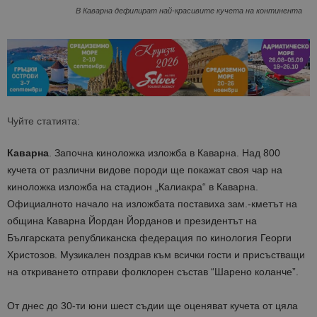
В Каварна дефилират най-красивите кучета на континента
Чуйте статията:
Каварна
. Започна киноложка изложба в Каварна. Над 800
кучета от различни видове породи ще покажат своя чар на
киноложка изложба на стадион „Калиакра“ в Каварна.
Официалното начало на изложбата поставиха зам.-кметът на
община Каварна Йордан Йорданов и президентът на
Българската републиканска федерация по кинология Георги
Христозов. Музикален поздрав към всички гости и присъстващи
на откриването отправи фолклорен състав “Шарено коланче”.
От днес до 30-ти юни шест съдии ще оценяват кучета от цяла