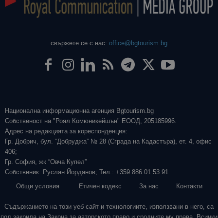
свържете се с нас:
office@bgtourism.bg
Национална информационна агенция Bgtourism.bg
Собственост на "Роял Комюникейшън" ЕООД, 205185996.
Адрес на редакцията за кореспонденция:
Гр. Добрич, бул. “Добруджа” № 28 (Сграда на Кадастъра), ет. 4, офис
406;
Гр. София, жк “Овча Купел”
Собственик: Руслан Йорданов; Тел.: +359 886 01 53 91
Общи условия
Етичен кодекс
За нас
Контакти
Съдържанието на този уеб сайт и технологиите, използвани в него, са
под закрила на Закона за авторското право и сродните му права. Всички