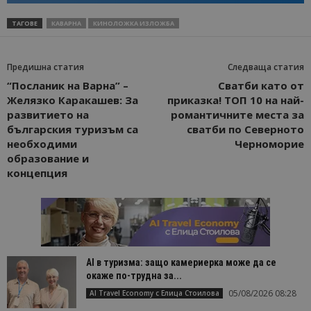
ТАГОВЕ
КАВАРНА
КИНОЛОЖКА ИЗЛОЖБА
Предишна статия
Следваща статия
“Посланик на Варна” –
Сватби като от
Желязко Каракашев: За
приказка! ТОП 10 на най-
развитието на
романтичните места за
българския туризъм са
сватби по Северното
необходими
Черноморие
образование и
концепция
AI в туризма: защо камериерка може да се
окаже по-трудна за...
05/08/2026 08:28
AI Travel Economy с Елица Стоилова