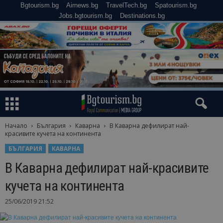
Bgtourism.bg
Airnews.bg
TravelTech.bg
Spatourism.bg
Jobs.bgtourism.bg
Destinations.bg
Начало
България
Каварна
В Каварна дефилират най-
красивите кучета на континента
БЪЛГАРИЯ
КАВАРНА
В Каварна дефилират най-красивите
кучета на континента
25/06/2019 21:52