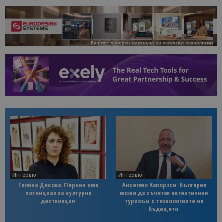
Интервю
Интервю
Галина Декова: Перник има
Анселмо Капороси: България
потенциал за културна
може да съчетае автентичния
дестинация
туризъм с технологиите на
бъдещето