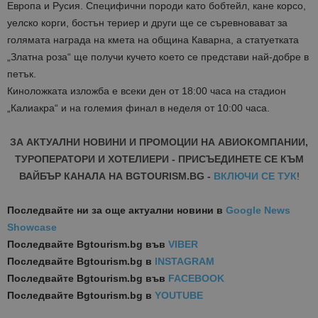
Европа и Русия. Специфични породи като бобтейл, кане корсо,
уелско корги, бостън териер и други ще се съревновават за
голямата награда на кмета на община Каварна, а статуетката
„Златна роза“ ще получи кучето което се представи най-добре в
петък.
Киноложката изложба е всеки ден от 18:00 часа на стадион
„Калиакра“ и на големия финал в неделя от 10:00 часа.
ЗА АКТУАЛНИ НОВИНИ И ПРОМОЦИИ НА АВИОКОМПАНИИ,
ТУРОПЕРАТОРИ И ХОТЕЛИЕРИ - ПРИСЪЕДИНЕТЕ СЕ КЪМ
ВАЙБЪР КАНАЛА НА BGTOURISM.BG -
ВКЛЮЧИ СЕ ТУК
!
Последвайте ни за още актуални новини
в
Google News
Showcase
Последвайте
Bgtourism.bg във
VIBER
Последвайте
Bgtourism.bg в
INSTAGRAM
Последвайте
Bgtourism.bg във
FACEBOOK
Последвайте
Bgtourism.bg в
YOUTUBE