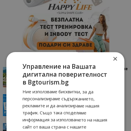
×
Управление на Вашата
“Пощенска картичка от…”: Петрич – Изживяване
дигитална поверителност
отвъд очакваното
в Bgtourism.bg
11/07/2026 11:22
Петрич
Ние използваме бисквитки, за да
“Пощенска картичка от…”: Пловдив, градът на
персонализираме съдържанието,
всички времена
рекламите и да анализираме нашия
23/06/2026 10:00
Пловдив
трафик. Също така споделяме
информация за използването на нашия
“Пощенска картичка от…”: Перник – град на
сайт от ваша страна с нашите
традициите, културата и вдъхновяващите...