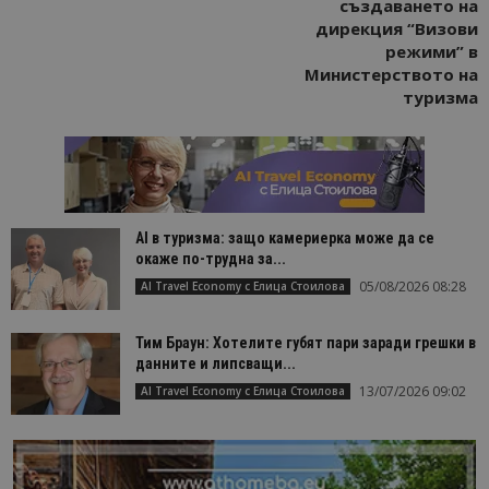
създаването на
дирекция “Визови
режими” в
Министерството на
туризма
AI в туризма: защо камериерка може да се
окаже по-трудна за...
05/08/2026 08:28
AI Travel Economy с Елица Стоилова
Тим Браун: Хотелите губят пари заради грешки в
данните и липсващи...
13/07/2026 09:02
AI Travel Economy с Елица Стоилова