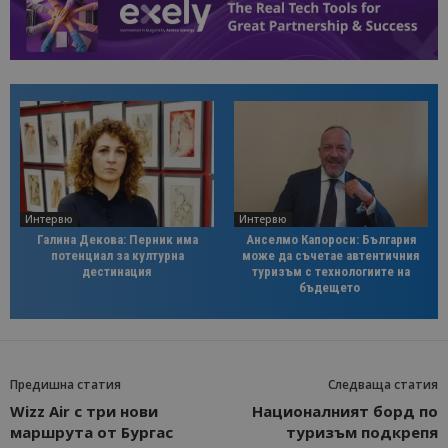
Интервю
Интервю
Галина Декова: Перник има
Анселмо Капороси: България
потенциал за културна
може да съчетае автентичния
дестинация
туризъм с технологиите на
бъдещето
Предишна статия
Следваща статия
Wizz Air с три нови
Националният борд по
маршрута от Бургас
туризъм подкрепя