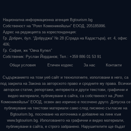
Национална информационна агенция Bgtourism.bg
Собственост на "Роял Комюникейшън" ЕООД, 205185996.
Адрес на редакцията за кореспонденция:
Гр. Добрич, бул. “Добруджа” № 28 (Сграда на Кадастъра), ет. 4, офис
406;
Гр. София, жк “Овча Купел”
Собственик: Руслан Йорданов; Тел.: +359 886 01 53 91
Общи условия
Етичен кодекс
За нас
Контакти
Съдържанието на този уеб сайт и технологиите, използвани в него, са
под закрила на Закона за авторското право и сродните му права. Всички
авторски статии, репортажи, интервюта и други текстови, графични и
видео материали, публикувани в сайта, са собственост на „Роял
Комюникейшън“ ЕООД, освен ако изрично е посочено друго. Допуска се
публикуване на текстови материали само след писмено съгласие на
Bgtourism.bg, посочване на източника и добавяне на линк към
www.bgtourism.bg. Използването на графични и видео материали,
публикувани в сайта, е строго забранено. Нарушителите ще бъдат