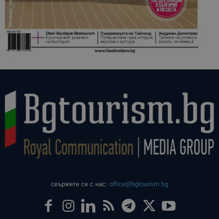
свържете се с нас:
office@bgtourism.bg