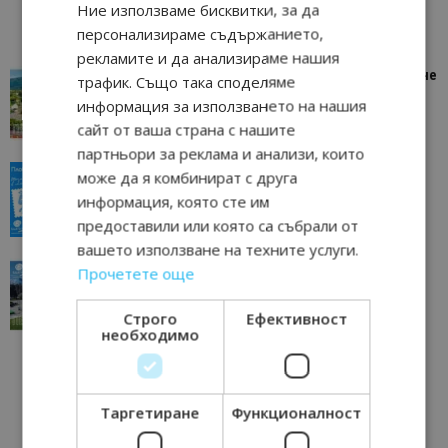
Ние използваме бисквитки, за да
персонализираме съдържанието,
рекламите и да анализираме нашия
“Пощенска картичка от…”: Петрич – Изживяване
трафик. Също така споделяме
отвъд очакваното
информация за използването на нашия
11/07/2026 11:22
Петрич
сайт от ваша страна с нашите
партньори за реклама и анализи, които
“Пощенска картичка от…”: Пловдив, градът на
може да я комбинират с друга
всички времена
информация, която сте им
23/06/2026 10:00
Пловдив
предоставили или която са събрали от
вашето използване на техните услуги.
“Пощенска картичка от…”: Перник – град на
Прочетете още
традициите, културата и вдъхновяващите...
17/06/2026 09:01
Перник
Строго
Ефективност
необходимо
Таргетиране
Функционалност