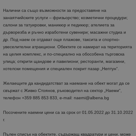
Налични са също възможности за предоставяне на
занаятчийските услуги – фризьорство; козметични процедури;
салони за татуировки, маникюр и педикюр; ателиета за
дърворезба и ръчно изработени сувенири; масажни студиа и
др. Под наем се отдават още плажове, таксита и спортно-
увеселителни атракциони. Обектите се намират на територията
на целия комплекс, и по-специално на обособена търговска
улица; открити щандове и павилиони; ресторанти, магазини,
хотелски помещения и специален покрит пазар „Нептун“.
Желаещите да кандидатстват за наемане на обект могат да се
свържат с Живко Стоянов, ръководител на сектор „Наеми“,
телефон +359 885 853 833, e-mail: naemi@albena.bg
Посочените наемни цени са за срок от 01.05.2022 до 31.10.2022
г.
Пълен списък на обектите, съдържащ квадратури и цени, може