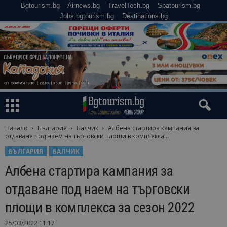
Bgtourism.bg
Airnews.bg
TravelTech.bg
Spatourism.bg
Jobs.bgtourism.bg
Destinations.bg
Начало
България
Балчик
Албена стартира кампания за
отдаване под наем на търговски площи в комплекса...
БЪЛГАРИЯ
БАЛЧИК
Албена стартира кампания за
отдаване под наем на търговски
площи в комплекса за сезон 2022
25/03/2022 11:17