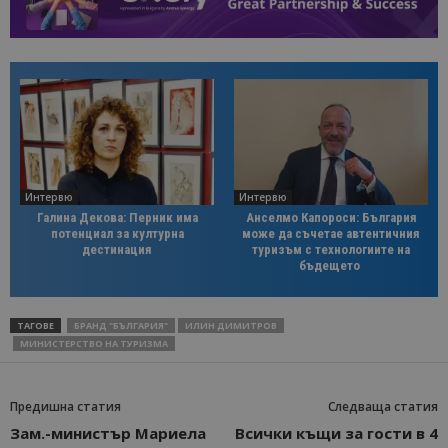
Интервю
Интервю
Галина Декова: Перник има
Анселмо Капороси: България
потенциал за културна
може да съчетае автентичния
дестинация
туризъм с технологиите на
бъдещето
ТАГОВЕ
БРАНД "БЪЛГАРИЯ"
ИЛИН ДИМИТРОВ
МИНИСТЕРСТВО НА ТУРИЗМА
Предишна статия
Следваща статия
Зам.-министър Мариела
Всички къщи за гости в 4