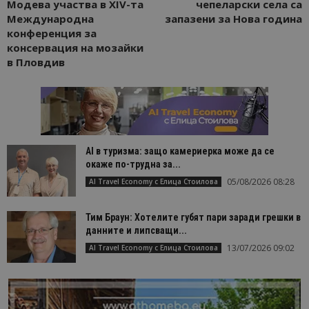
Модева участва в XIV-та
чепеларски села са
Международна
запазени за Нова година
конференция за
консервация на мозайки
в Пловдив
AI в туризма: защо камериерка може да се
окаже по-трудна за...
05/08/2026 08:28
AI Travel Economy с Елица Стоилова
Тим Браун: Хотелите губят пари заради грешки в
данните и липсващи...
13/07/2026 09:02
AI Travel Economy с Елица Стоилова