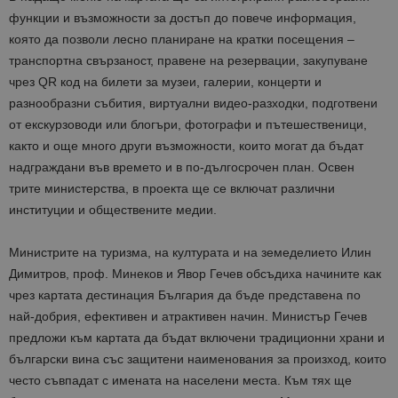
функции и възможности за достъп до повече информация,
която да позволи лесно планиране на кратки посещения –
транспортна свързаност, правене на резервации, закупуване
чрез QR код на билети за музеи, галерии, концерти и
разнообразни събития, виртуални видео-разходки, подготвени
от екскурзоводи или блогъри, фотографи и пътешественици,
както и още много други възможности, които могат да бъдат
надграждани във времето и в по-дългосрочен план. Освен
трите министерства, в проекта ще се включат различни
институции и обществените медии.
Министрите на туризма, на културата и на земеделието Илин
Димитров, проф. Минеков и Явор Гечев обсъдиха начините как
чрез картата дестинация България да бъде представена по
най-добрия, ефективен и атрактивен начин. Министър Гечев
предложи към картата да бъдат включени традиционни храни и
български вина със защитени наименования за произход, които
често съвпадат с имената на населени места. Към тях ще