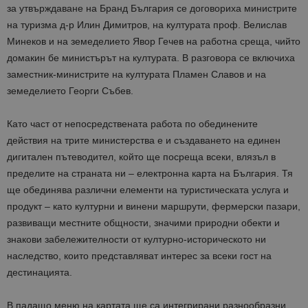
за утвърждаване на Бранд България се договориха министрите
на туризма д-р Илин Димитров, на културата проф. Велислав
Минеков и на земеделието Явор Гечев на работна среща, чийто
домакин бе министърът на културата. В разговора се включиха
заместник-министрите на културата Пламен Славов и на
земеделието Георги Събев.
Като част от непосредствената работа по обединените
действия на трите министерства е и създаването на единен
дигитален пътеводител, който ще посреща всеки, влязъл в
пределите на страната ни – електронна карта на България. Тя
ще обединява различни елементи на туристическата услуга и
продукт – като културни и винени маршрути, фермерски пазари,
развиващи местните общности, значими природни обекти и
знакови забележителности от културно-историческото ни
наследство, които представляват интерес за всеки гост на
дестинацията.
В падащо меню на картата ще са интегрирани разнообразни