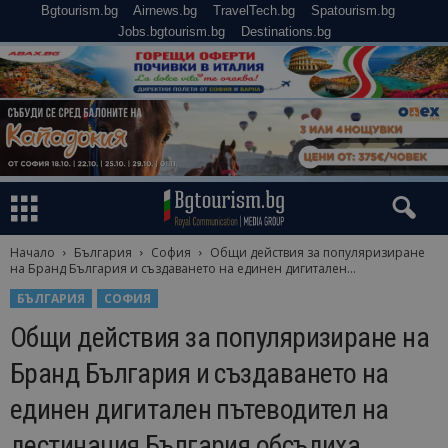
Bgtourism.bg
Airnews.bg
TravelTech.bg
Spatourism.bg
Jobs.bgtourism.bg
Destinations.bg
Начало
България
София
Общи действия за популяризиране
на Бранд България и създаването на единен дигитален...
БЪЛГАРИЯ
СОФИЯ
Общи действия за популяризиране на
Бранд България и създаването на
единен дигитален пътеводител на
дестинация България обсъдиха