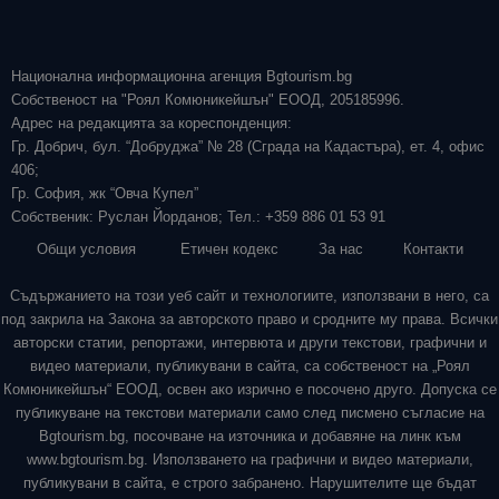
Национална информационна агенция Bgtourism.bg
Собственост на "Роял Комюникейшън" ЕООД, 205185996.
Адрес на редакцията за кореспонденция:
Гр. Добрич, бул. “Добруджа” № 28 (Сграда на Кадастъра), ет. 4, офис
406;
Гр. София, жк “Овча Купел”
Собственик: Руслан Йорданов; Тел.: +359 886 01 53 91
Общи условия
Етичен кодекс
За нас
Контакти
Съдържанието на този уеб сайт и технологиите, използвани в него, са
под закрила на Закона за авторското право и сродните му права. Всички
авторски статии, репортажи, интервюта и други текстови, графични и
видео материали, публикувани в сайта, са собственост на „Роял
Комюникейшън“ ЕООД, освен ако изрично е посочено друго. Допуска се
публикуване на текстови материали само след писмено съгласие на
Bgtourism.bg, посочване на източника и добавяне на линк към
www.bgtourism.bg. Използването на графични и видео материали,
публикувани в сайта, е строго забранено. Нарушителите ще бъдат