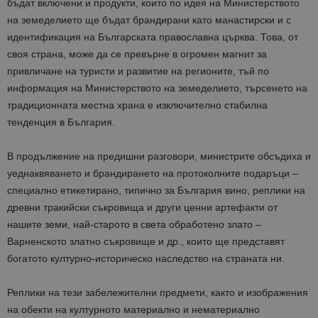
бъдат включени и продукти, които по идея на Министерството
на земеделието ще бъдат брандирани като манастирски и с
идентификация на Българската православна църква. Това, от
своя страна, може да се превърне в огромен магнит за
привличане на туристи и развитие на регионите, тъй по
информация на Министерството на земеделието, търсенето на
традиционната местна храна е изключително стабилна
тенденция в България.
В продължение на предишни разговори, министрите обсъдиха и
уеднаквяването и брандирането на протоколните подаръци –
специално етикетирано, типично за България вино, реплики на
древни тракийски съкровища и други ценни артефакти от
нашите земи, най-старото в света обработено злато –
Варненското златно съкровище и др., които ще представят
богатото културно-историческо наследство на страната ни.
Реплики на тези забележителни предмети, както и изображения
на обекти на културното материално и нематериално