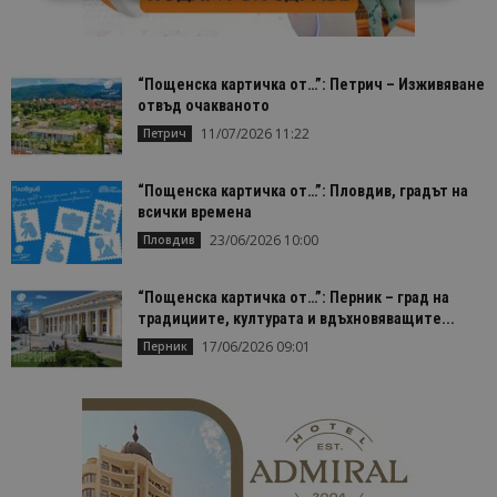
Строго необходимо
Ефективност
Таргетиране
Функционалност
“Пощенска картичка от…”: Петрич – Изживяване
отвъд очакваното
Строго необходимите бисквитки позволяват
основната функционалност на уебсайта, като
11/07/2026 11:22
Петрич
потребителско влизане и управление на
акаунта. Уебсайтът не може да се използва
правилно без строго необходими бисквитки.
“Пощенска картичка от…”: Пловдив, градът на
всички времена
Доставчик
/
Валиден
Име
Оп
Домейн
до
23/06/2026 10:00
Пловдив
cookie_notice_accepted
lisandraramos.com
7 дни
Таз
bgtourism.bg
бис
“Пощенска картичка от…”: Перник – град на
изп
да 
традициите, културата и вдъхновяващите...
съг
на
17/06/2026 09:01
Перник
пот
за
изп
на 
на 