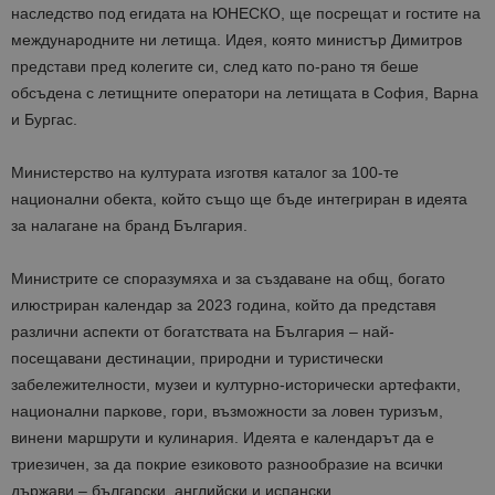
наследство под егидата на ЮНЕСКО, ще посрещат и гостите на
международните ни летища. Идея, която министър Димитров
представи пред колегите си, след като по-рано тя беше
обсъдена с летищните оператори на летищата в София, Варна
и Бургас.
Министерство на културата изготвя каталог за 100-те
национални обекта, който също ще бъде интегриран в идеята
за налагане на бранд България.
Министрите се споразумяха и за създаване на общ, богато
илюстриран календар за 2023 година, който да представя
различни аспекти от богатствата на България – най-
посещавани дестинации, природни и туристически
забележителности, музеи и културно-исторически артефакти,
национални паркове, гори, възможности за ловен туризъм,
винени маршрути и кулинария. Идеята е календарът да е
триезичен, за да покрие езиковото разнообразие на всички
държави – български, английски и испански.