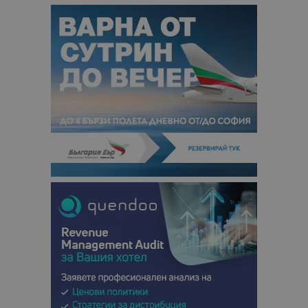
страница в
даден сайт
използва з
изчисляван
данни за
посетители
сесии и
кампании 
отчетите з
анализ на
сайтовете.