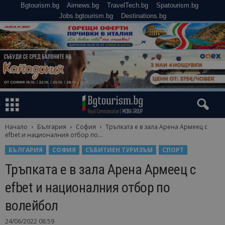
Bgtourism.bg
Airnews.bg
TravelTech.bg
Spatourism.bg
Jobs.bgtourism.bg
Destinations.bg
Начало
България
София
Тръпката е в зала Арена Армеец с
efbet и националния отбор по...
БЪЛГАРИЯ
СОФИЯ
СЪБИТИЕН ТУРИЗЪМ
СПОРТ
Тръпката е в зала Арена Армеец с
efbet и националния отбор по
волейбол
24/06/2022 08:59