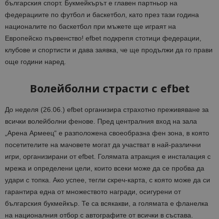
българския спорт. Букмейкърът е главен партньор на
федерациите по футбол и баскетбол, като през тази година
националите по баскетбол при мъжете ще играят на
Европейско първенство! efbet подкрепя стотици федерации,
клубове и спортисти и дава заявка, че ще продължи да го прави
още години наред.
Волейболни страсти с efbet
До неделя (26.06.) efbet организира страхотно преживяване за
всички волейболни фенове. Пред централния вход на зала
„Арена Армеец“ е разположена своеобразна фен зона, в която
посетителите на мачовете могат да участват в най-различни
игри, организирани от efbet. Голямата атракция е инсталация с
мрежа и определени цели, които всеки може да се пробва да
удари с топка. Ако успее, тегли скреч-карта, с която може да си
гарантира една от множеството награди, осигурени от
българския букмейкър. Те са всякакви, а голямата е фланелка
на националния отбор с автографите от всички в състава.