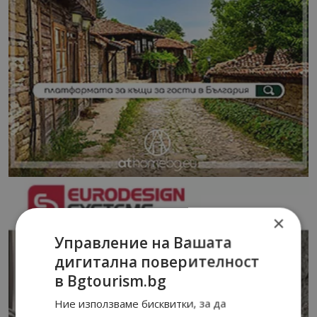
×
Управление на Вашата
дигитална поверителност
в Bgtourism.bg
Ние използваме бисквитки, за да