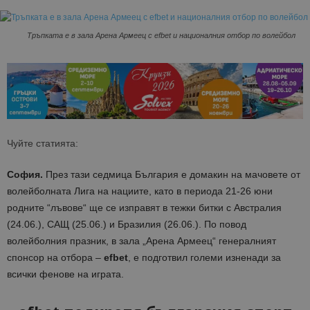
Тръпката е в зала Арена Армеец с efbet и националния отбор по волейбол
Чуйте статията:
София.
През тази седмица България е домакин на мачовете от
волейболната Лига на нациите, като в периода 21-26 юни
родните “лъвове“ ще се изправят в тежки битки с Австралия
(24.06.), САЩ (25.06.) и Бразилия (26.06.). По повод
волейболния празник, в зала „Арена Армеец“ генералният
спонсор на отбора –
efbet
, е подготвил големи изненади за
всички фенове на играта.