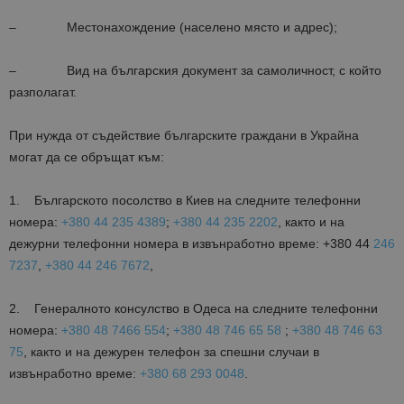
– Местонахождение (населено място и адрес);
– Вид на българския документ за самоличност, с който
разполагат.
При нужда от съдействие българските граждани в Украйна
могат да се обръщат към:
1. Българското посолство в Киев на следните телефонни
номера:
+380 44 235 4389
;
+380 44 235 2202
, както и на
дежурни телефонни номера в извънработно време: +380 44
246
7237
,
+380 44 246 7672
,
2. Генералното консулство в Одеса на следните телефонни
номера:
+380 48 7466 554
;
+380 48 746 65 58
;
+380 48 746 63
75
, както и на дежурен телефон за спешни случаи в
извънработно време:
+380 68 293 0048
.