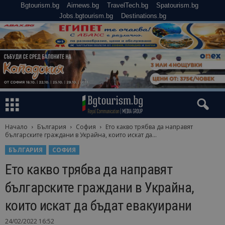
Bgtourism.bg
Airnews.bg
TravelTech.bg
Spatourism.bg
Jobs.bgtourism.bg
Destinations.bg
Начало
България
София
Ето какво трябва да направят
българските граждани в Украйна, които искат да...
БЪЛГАРИЯ
СОФИЯ
Ето какво трябва да направят
българските граждани в Украйна,
които искат да бъдат евакуирани
24/02/2022 16:52