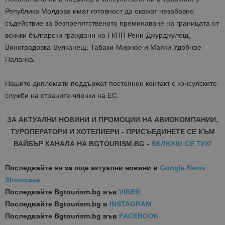
Република Молдова имат готовност да окажат незабавно
съдействие за безпрепятственото преминаване на границата от
всички български граждани на ГКПП Рени-Джурджулещ,
Виноградовка-Вулканещ, Табаки-Мирное и Маяки Удобное-
Паланка.
Нашите дипломати поддържат постоянен контакт с консулските
служби на страните-членки на ЕС.
ЗА АКТУАЛНИ НОВИНИ И ПРОМОЦИИ НА АВИОКОМПАНИИ,
ТУРОПЕРАТОРИ И ХОТЕЛИЕРИ - ПРИСЪЕДИНЕТЕ СЕ КЪМ
ВАЙБЪР КАНАЛА НА BGTOURISM.BG -
ВКЛЮЧИ СЕ ТУК
!
Последвайте ни за още актуални новини
в
Google News
Showcase
Последвайте
Bgtourism.bg във
VIBER
Последвайте
Bgtourism.bg в
INSTAGRAM
Последвайте
Bgtourism.bg във
FACEBOOK