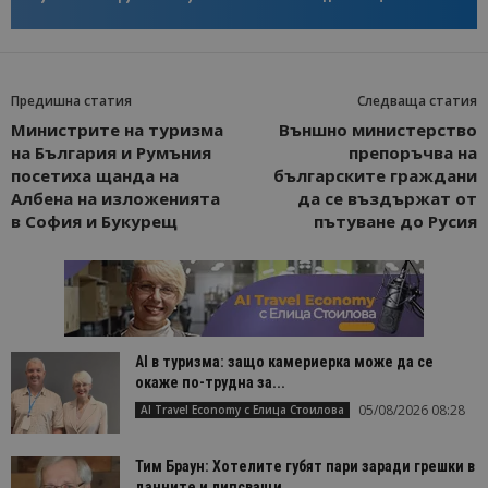
Предишна статия
Следваща статия
Министрите на туризма
Външно министерство
на България и Румъния
препоръчва на
посетиха щанда на
българските граждани
Албена на изложенията
да се въздържат от
в София и Букурещ
пътуване до Русия
AI в туризма: защо камериерка може да се
окаже по-трудна за...
05/08/2026 08:28
AI Travel Economy с Елица Стоилова
Тим Браун: Хотелите губят пари заради грешки в
данните и липсващи...