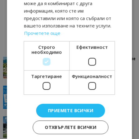
може да я комбинират с друга
информация, която сте им
предоставили или която са събрали от
вашето използване на техните услуги.
Прочетете още
Строго
Ефективност
необходимо
“Пощенска картичка от…”: Петрич – Изживяване
отвъд очакваното
11/07/2026 11:22
Петрич
Таргетиране
Функционалност
“Пощенска картичка от…”: Пловдив, градът на
всички времена
23/06/2026 10:00
Пловдив
ПРИЕМЕТЕ ВСИЧКИ
“Пощенска картичка от…”: Перник – град на
традициите, културата и вдъхновяващите...
ОТХВЪРЛЕТЕ ВСИЧКИ
17/06/2026 09:01
Перник