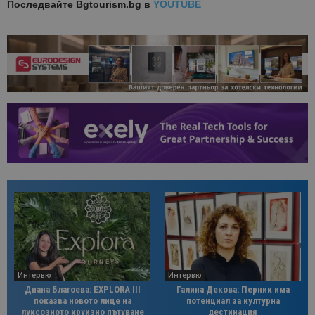
Последвайте
Bgtourism.bg в
YOUTUBE
Интервю
Интервю
Диана Благоева: EXPLORA III
Галина Декова: Перник има
показва новото лице на
потенциал за културна
луксозното круизно пътуване
дестинация