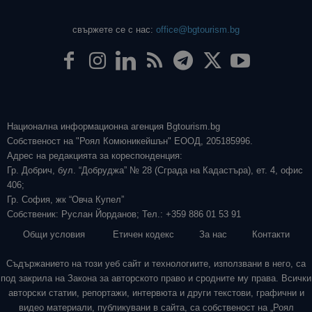
свържете се с нас:
office@bgtourism.bg
Национална информационна агенция Bgtourism.bg
Собственост на "Роял Комюникейшън" ЕООД, 205185996.
Адрес на редакцията за кореспонденция:
Гр. Добрич, бул. “Добруджа” № 28 (Сграда на Кадастъра), ет. 4, офис
406;
Гр. София, жк “Овча Купел”
Собственик: Руслан Йорданов; Тел.: +359 886 01 53 91
Общи условия
Етичен кодекс
За нас
Контакти
Съдържанието на този уеб сайт и технологиите, използвани в него, са
под закрила на Закона за авторското право и сродните му права. Всички
авторски статии, репортажи, интервюта и други текстови, графични и
видео материали, публикувани в сайта, са собственост на „Роял