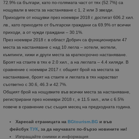
72.9% са българи, като по-голямата част от тях (52.7%) са
нощували в места за настаняване с 1, 2 или 3 звезди.
Приходите от нощувки през ноември 2018 г. достигат 606.2 хил.
лв., като приходите от български граждани са 69.9% от всички
приходи, а от чужди граждани – 30.1%.
През ноември 2018 г. в област Добрич са функционирали 47
места за настаняване с над 10 легла – хотели, мотели,
къмпинги, хижи и други места за краткосрочно настаняване.
Броят на стаите в тях е 2.0 хил., а на леглата – 4.4 хиляди. В
сравнение с ноември 2017 г. общият брой на местата за
настаняване, броят на стаите и леглата в тях нарастват
съответно с 30.6, 46.3 и 42.7%.
Общият брой на нощувките във всички места за настаняване,
регистрирани през ноември 2018 г., е 11.5 хил., или с 6.5%
повече в сравнение със същия месец на предходната година.
Харесай страницата на
BGtourism.BG
и във
фейсбук
ТУК
, за да научавате по-бързо новините ни!
Изпращайте снимки и информация