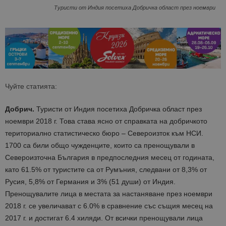
Туристи от Индия посетиха Добричка област през ноември
Чуйте статията:
Добрич.
Туристи от Индия посетиха Добричка област през
ноември 2018 г. Това става ясно от справката на добричкото
териториално статистическо бюро – Североизток към НСИ.
1700 са били общо чужденците, които са пренощували в
Североизточна България в предпоследния месец от годината,
като 61.5% от туристите са от Румъния, следвани от 8,3% от
Русия, 5,8% от Германия и 3% (51 души) от Индия.
Пренощувалите лица в местата за настаняване през ноември
2018 г. се увеличават с 6.0% в сравнение със същия месец на
2017 г. и достигат 6.4 хиляди. От всички пренощували лица