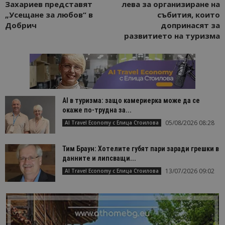
Захариев представят
лева за организиране на
„Усещане за любов“ в
събития, които
Добрич
допринасят за
развитието на туризма
AI в туризма: защо камериерка може да се
окаже по-трудна за...
05/08/2026 08:28
AI Travel Economy с Елица Стоилова
Тим Браун: Хотелите губят пари заради грешки в
данните и липсващи...
13/07/2026 09:02
AI Travel Economy с Елица Стоилова