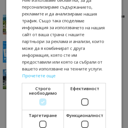
Ние използваме бисквитки, за да
персонализираме съдържанието,
рекламите и да анализираме нашия
“Пощенска картичка от…”: Петрич – Изживяване
трафик. Също така споделяме
отвъд очакваното
информация за използването на нашия
11/07/2026 11:22
Петрич
сайт от ваша страна с нашите
партньори за реклама и анализи, които
“Пощенска картичка от…”: Пловдив, градът на
може да я комбинират с друга
всички времена
информация, която сте им
23/06/2026 10:00
Пловдив
предоставили или която са събрали от
вашето използване на техните услуги.
“Пощенска картичка от…”: Перник – град на
Прочетете още
традициите, културата и вдъхновяващите...
17/06/2026 09:01
Перник
Строго
Ефективност
необходимо
Таргетиране
Функционалност