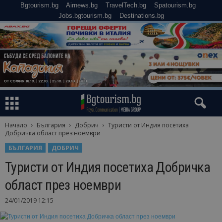
Bgtourism.bg
Airnews.bg
TravelTech.bg
Spatourism.bg
Jobs.bgtourism.bg
Destinations.bg
Начало
България
Добрич
Туристи от Индия посетиха
Добричка област през ноември
БЪЛГАРИЯ
ДОБРИЧ
Туристи от Индия посетиха Добричка
област през ноември
24/01/2019 12:15