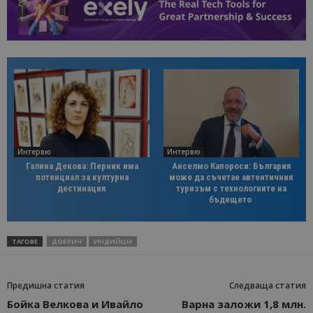
Интервю
Интервю
Галина Декова: Перник има
Анселмо Капороси: България
потенциал за културна
може да съчетае автентичния
дестинация
туризъм с технологиите на
бъдещето
ТАГОВЕ
ДОБРИЧ
ИНДИЙЦИ
Предишна статия
Следваща статия
Бойка Велкова и Ивайло
Варна заложи 1,8 млн.