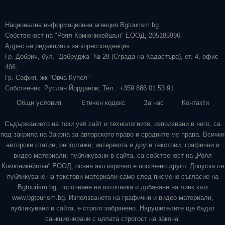
Национална информационна агенция Bgtourism.bg
Собственост на "Роял Комюникейшън" ЕООД, 205185996.
Адрес на редакцията за кореспонденция:
Гр. Добрич, бул. “Добруджа” № 28 (Сграда на Кадастъра), ет. 4, офис
406;
Гр. София, жк “Овча Купел”
Собственик: Руслан Йорданов; Тел.: +359 886 01 53 91
Общи условия
Етичен кодекс
За нас
Контакти
Съдържанието на този уеб сайт и технологиите, използвани в него, са
под закрила на Закона за авторското право и сродните му права. Всички
авторски статии, репортажи, интервюта и други текстови, графични и
видео материали, публикувани в сайта, са собственост на „Роял
Комюникейшън“ ЕООД, освен ако изрично е посочено друго. Допуска се
публикуване на текстови материали само след писмено съгласие на
Bgtourism.bg, посочване на източника и добавяне на линк към
www.bgtourism.bg. Използването на графични и видео материали,
публикувани в сайта, е строго забранено. Нарушителите ще бъдат
санкционирани с цялата строгост на закона.