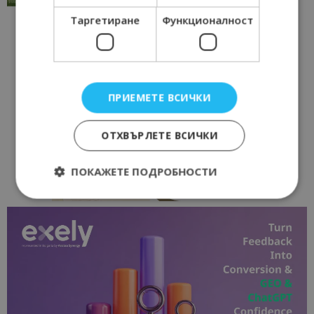
Таргетиране
Функционалност
ПРИЕМЕТЕ ВСИЧКИ
ОТХВЪРЛЕТЕ ВСИЧКИ
ПОКАЖЕТЕ ПОДРОБНОСТИ
Строго необходимо
Ефективност
Таргетиране
Функционалност
Строго необходимите бисквитки позволяват
основната функционалност на уебсайта, като
потребителско влизане и управление на
акаунта. Уебсайтът не може да се използва