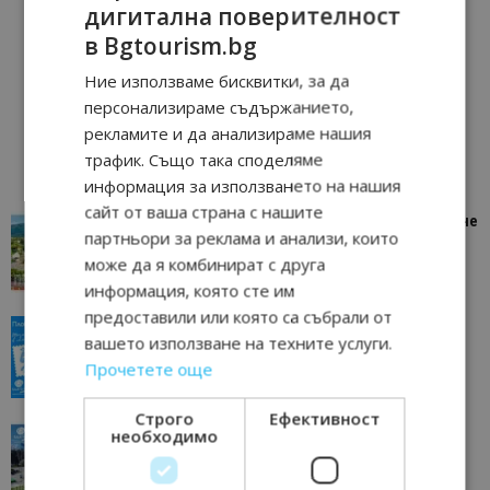
дигитална поверителност
в Bgtourism.bg
Ние използваме бисквитки, за да
персонализираме съдържанието,
рекламите и да анализираме нашия
трафик. Също така споделяме
информация за използването на нашия
сайт от ваша страна с нашите
“Пощенска картичка от…”: Петрич – Изживяване
партньори за реклама и анализи, които
отвъд очакваното
може да я комбинират с друга
11/07/2026 11:22
Петрич
информация, която сте им
предоставили или която са събрали от
“Пощенска картичка от…”: Пловдив, градът на
вашето използване на техните услуги.
всички времена
Прочетете още
23/06/2026 10:00
Пловдив
Строго
Ефективност
“Пощенска картичка от…”: Перник – град на
необходимо
традициите, културата и вдъхновяващите...
17/06/2026 09:01
Перник