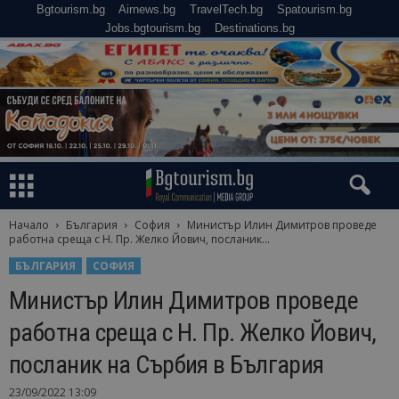
Bgtourism.bg
Airnews.bg
TravelTech.bg
Spatourism.bg
Jobs.bgtourism.bg
Destinations.bg
Начало
България
София
Министър Илин Димитров проведе
работна среща с Н. Пр. Желко Йович, посланик...
БЪЛГАРИЯ
СОФИЯ
Министър Илин Димитров проведе
работна среща с Н. Пр. Желко Йович,
посланик на Сърбия в България
23/09/2022 13:09