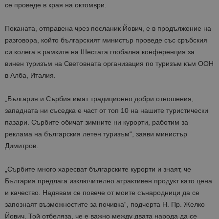
се проведе в края на октомври.
Поканата, отправена чрез посланик Йович, е в продължение на
разговора, който българският министър проведе със сръбския
си колега в рамките на Шестата глобална конференция за
винен туризъм на Световната организация по туризъм към ООН
в Алба, Италия.
„България и Сърбия имат традиционно добри отношения,
западната ни съседка е част от топ 10 на нашите туристически
пазари. Сърбите обичат зимните ни курорти, работим за
реклама на българския летен туризъм“, заяви министър
Димитров.
„Сърбите много харесват българските курорти и знаят, че
България предлага изключително атрактивен продукт като цена
и качество. Надявам се повече от моите сънародници да се
запознаят възможностите за почивка“, подчерта Н. Пр. Желко
Йович. Той отбеляза, че е важно между двата народа да се