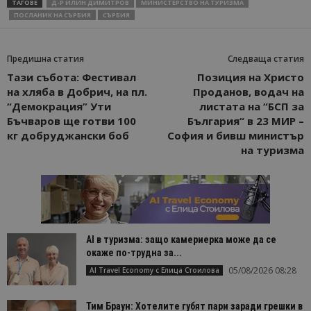
ТАГОВЕ
Д-Р ИЛИН ДИМИТРОВ
МИНИСТЕРСТВО НА ТУРИЗМА
ПОСЛАНИК НА СЪРБИЯ
СЪРБИЯ
Предишна статия
Следваща статия
Тази събота: Фестивал
Позиция на Христо
на хляба в Добрич, на пл.
Проданов, водач на
“Демокрация” Ути
листата на “БСП за
Бъчваров ще готви 100
България“ в 23 МИР –
кг добруджански боб
София и бивш министър
на туризма
AI в туризма: защо камериерка може да се
окаже по-трудна за...
05/08/2026 08:28
AI Travel Economy с Елица Стоилова
Тим Браун: Хотелите губят пари заради грешки в