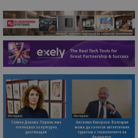
Интервю
Интервю
Галина Декова: Перник има
Анселмо Капороси: България
потенциал за културна
може да съчетае автентичния
дестинация
туризъм с технологиите на
бъдещето