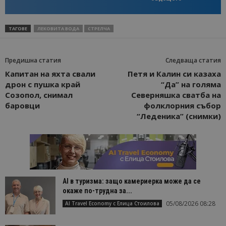
ТАГОВЕ
ЛЕКОВИТА ВОДА
СТРЕЛЧА
Предишна статия
Следваща статия
Капитан на яхта свали
Петя и Калин си казаха
дрон с пушка край
“Да” на голяма
Созопол, снимал
Северняшка сватба на
баровци
фолклорния събор
“Леденика” (снимки)
AI в туризма: защо камериерка може да се
окаже по-трудна за...
05/08/2026 08:28
AI Travel Economy с Елица Стоилова