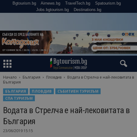
Bgtourism.bg
Airnews.bg
TravelTech.bg
Spatourism.bg
Jobs.bgtourism.bg
Destinations.bg
Начало
България
Пловдив
Водата в Стрелча е най-лековитата в
България
БЪЛГАРИЯ
ПЛОВДИВ
СЪБИТИЕН ТУРИЗЪМ
СПА ТУРИЗЪМ
Водата в Стрелча е най-лековитата в
България
23/06/2019 15:15