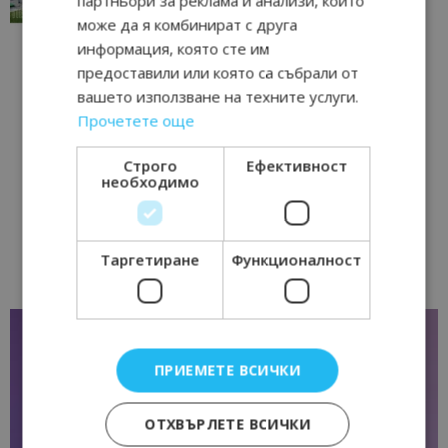
партньори за реклама и анализи, които
17/06/2026 09:01
Перник
може да я комбинират с друга
информация, която сте им
предоставили или която са събрали от
вашето използване на техните услуги.
Прочетете още
Строго
Ефективност
необходимо
Таргетиране
Функционалност
ПРИЕМЕТЕ ВСИЧКИ
ОТХВЪРЛЕТЕ ВСИЧКИ