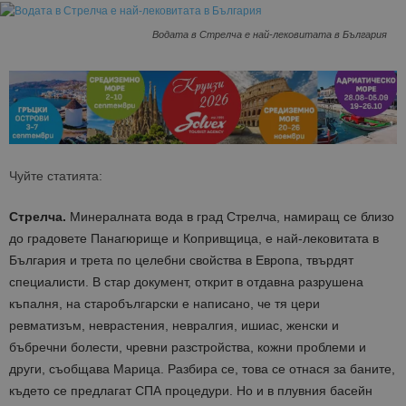
Водата в Стрелча е най-лековитата в България
Чуйте статията:
Стрелча.
Минералната вода в град Стрелча, намиращ се близо
до градовете Панагюрище и Копривщица, е най-лековитата в
България и трета по целебни свойства в Европа, твърдят
специалисти. В стар документ, открит в отдавна разрушена
къпалня, на старобългарски е написано, че тя цери
ревматизъм, неврастения, невралгия, ишиас, женски и
бъбречни болести, чревни разстройства, кожни проблеми и
други, съобщава Марица. Разбира се, това се отнася за баните,
където се предлагат СПА процедури. Но и в плувния басейн