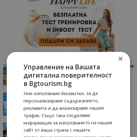
×
Управление на Вашата
“Пощенска картичка от…”: Петрич – Изживяване
отвъд очакваното
дигитална поверителност
11/07/2026 11:22
Петрич
в Bgtourism.bg
Ние използваме бисквитки, за да
“Пощенска картичка от…”: Пловдив, градът на
персонализираме съдържанието,
всички времена
рекламите и да анализираме нашия
23/06/2026 10:00
Пловдив
трафик. Също така споделяме
информация за използването на нашия
“Пощенска картичка от…”: Перник – град на
сайт от ваша страна с нашите
традициите, културата и вдъхновяващите...