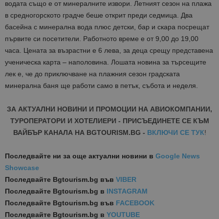
водата също е от минералните извори. Летният сезон на плажа
в средногорското градче беше открит преди седмица. Два
басейна с минерална вода плюс детски, бар и скара посрещат
първите си посетители. Работното време е от 9,00 до 19,00
часа. Цената за възрастни е 6 лева, за деца срещу представена
ученическа карта – наполовина. Лошата новина за търсещите
лек е, че до приключване на плажния сезон градската
минерална баня ще работи само в петък, събота и неделя.
ЗА АКТУАЛНИ НОВИНИ И ПРОМОЦИИ НА АВИОКОМПАНИИ,
ТУРОПЕРАТОРИ И ХОТЕЛИЕРИ - ПРИСЪЕДИНЕТЕ СЕ КЪМ
ВАЙБЪР КАНАЛА НА BGTOURISM.BG -
ВКЛЮЧИ СЕ ТУК
!
Последвайте ни за още актуални новини
в
Google News
Showcase
Последвайте
Bgtourism.bg във
VIBER
Последвайте
Bgtourism.bg в
INSTAGRAM
Последвайте
Bgtourism.bg във
FACEBOOK
Последвайте
Bgtourism.bg в
YOUTUBE