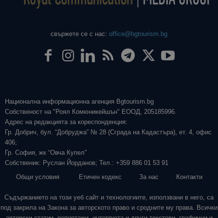
свържете се с нас:
office@bgtourism.bg
Национална информационна агенция Bgtourism.bg
Собственост на "Роял Комюникейшън" ЕООД, 205185996.
Адрес на редакцията за кореспонденция:
Гр. Добрич, бул. “Добруджа” № 28 (Сграда на Кадастъра), ет. 4, офис
406;
Гр. София, жк “Овча Купел”
Собственик: Руслан Йорданов; Тел.: +359 886 01 53 91
Общи условия
Етичен кодекс
За нас
Контакти
Съдържанието на този уеб сайт и технологиите, използвани в него, са
под закрила на Закона за авторското право и сродните му права. Всички
авторски статии, репортажи, интервюта и други текстови, графични и