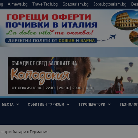
bg
Airnews.bg
TravelTech.bg
Spatourism.bg
Jobs.bgtourism.bg
Des
МЕСТА
СЪБИТИЕН ТУРИЗЪМ
ТУРОПЕРАТОРИ
ТЕХНОЛО
оледни базари в Германия