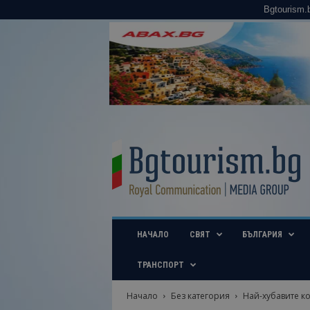
Bgtourism.
B
g
t
o
u
r
i
НАЧАЛО
СВЯТ
БЪЛГАРИЯ
s
m
.
ТРАНСПОРТ
b
g
Начало
Без категория
Най-хубавите к
–