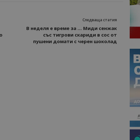
Следваща статия
В неделя е време за … Миди сенжак
о
със тигрови скариди в сос от
пушени домати с черен шоколад