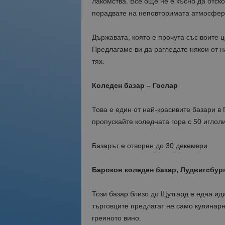
лакомства. Все още не е късно да отско
порадвате на неповторимата атмосфер
Държавата, която е прочута със воите ц
Предлагаме ви да рагледате някои от н
тях.
Коледен базар – Гослар
Това е един от най-красивите базари в
пропускайте коледната гора с 50 иглол
Базарът е отворен до 30 декември
Бароков коледен базар, Лудвигсбур
Този базар близо до Щутгард е една ид
търговците предлагат не само кулинарн
греяното вино.