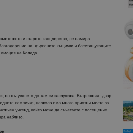
кметството и старото канцлерство, се намира
 Благодарение на дървените къщички и блестящукащите
 емоция на Коледа.
ни, но пътуването до там си заслужава. Вътрешният двор
ледните лампички, наоколо има много приятни места за
античен уикенд, който може да съчетаете с посещение
ра наблизо.
юк