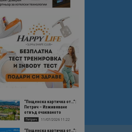
“Пощенска картичка от…”:
Петрич – Изживяване
отвъд очакваното
11/07/2026 11:22
Петрич
“Пощенска картичка от…”: