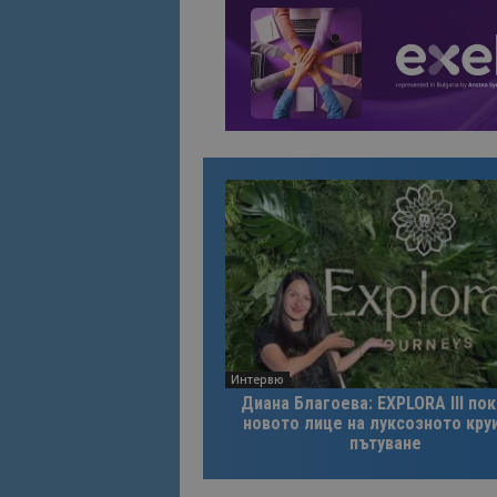
Име
Име
sc_is_visitor_uniq
is_visitor_unique
is_unique
_ga_B09EBBY8PY
_ga_WXPDN4HSCV
_ga_FK650GXHRZ
Интервю
_ga
Диана Благоева: EXPLORA III по
новото лице на луксозното кру
пътуване