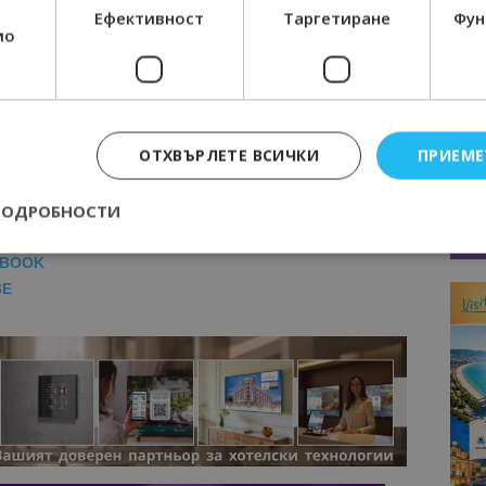
Ефективност
Таргетиране
Фун
мо
МОЦИИ НА АВИОКОМПАНИИ, ТУРОПЕРАТОРИ И
М ВАЙБЪР КАНАЛА НА BGTOURISM.BG -
ВКЛЮЧИ СЕ
ТУК
!
ОТХВЪРЛЕТЕ ВСИЧКИ
ПРИЕМЕ
вини
в
Google News Showcase
ПОДРОБНОСТИ
R
RAM
EBOOK
BE
Строго необходимо
Ефективност
Таргетиране
Функционалност
е бисквитки позволяват основната функционалност на уебсайта, като потребит
нта. Уебсайтът не може да се използва правилно без строго необходими бискви
Доставчик
/
Валиден
Описание
Домейн
до
epted
lisandraramos.com
7 дни
Тази бисквитка се използва, за да зап
bgtourism.bg
на потребителя за използването на бис