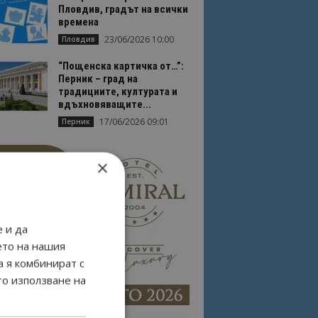
Пловдив, градът на всички
времена
23/06/2026 10:00
Пловдив
“Пощенска картичка от…”:
Перник – град на
традициите, културата и
вдъхновяващите...
17/06/2026 09:01
Перник
×
 и да
ето на нашия
а я комбинират с
то използване на