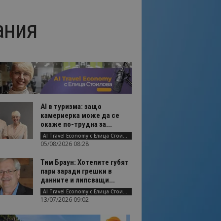
ания
AI в туризма: защо
камериерка може да се
окаже по-трудна за...
AI Travel Economy с Елица Стоилова
05/08/2026 08:28
Тим Браун: Хотелите губят
пари заради грешки в
данните и липсващи...
AI Travel Economy с Елица Стоилова
13/07/2026 09:02