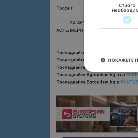
Строго
Профит
необходи
ЗА АКТУАЛНИ НОВИНИ И ПРО
ХОТЕЛИЕРИ - ПРИСЪЕДИНЕТЕ СЕ КЪ
Последвайте ни за още актуални но
ПОКАЖЕТЕ 
Последвайте
Bgtourism.bg във
VIBE
Последвайте
Bgtourism.bg в
INSTAG
Последвайте
Bgtourism.bg във
FAC
Последвайте
Bgtourism.bg в
YOUTU
Строго необходимит
управление на акау
Име
cookie_notice_acc