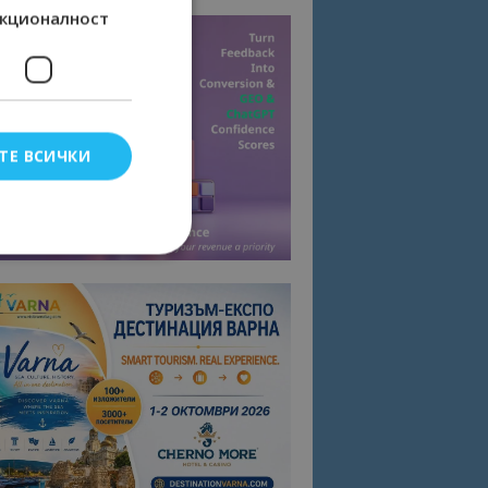
кционалност
ТЕ ВСИЧКИ
елско влизане и
тки.
омните съгласието
квитки на сайта.