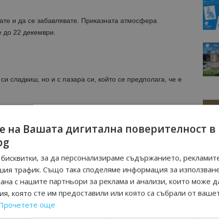
ате и да се забавлявате. Приказната атмосфера
 до 22 декември.
си сладкиш, но и с пазара си, който се предполага, че е
е на Вашата дигитална поверителност в
bg
бисквитки, за да персонализираме съдържанието, рекламите
се намира Коледният пазар на Ерфурт, който носи
шия трафик. Също така споделяме информация за използван
тересното са яслите фигури в реален размер, както и
рана с нашите партньори за реклама и анализи, които може д
 метра.
я, която сте им предоставили или която са събрали от ваше
Прочетете още