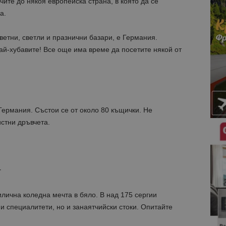
чите до някоя европейска страна, в която да се
а.
ветни, светли и празнични базари, е Германия.
ай-хубавите! Все още има време да посетите някой от
 Германия. Състои се от около 80 къщички. Не
истни дръвчета.
г
илична коледна мечта в бяло. В над 175 сергии
и специалитети, но и занаятчийски стоки. Опитайте