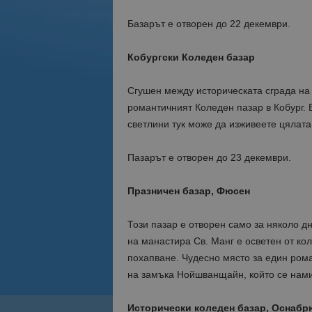
Базарът е отворен до 22 декември.
Кобургски Коледен базар
Сгушен между историческата сграда на 
романтичният Коледен пазар в Кобург.
светлини тук може да изживеете цялата
Пазарът е отворен до 23 декември.
Празничен базар, Фюсен
Този пазар е отворен само за няколо д
на манастира Св. Манг е осветен от ко
похапване. Чудесно място за един ром
на замъка Нойшванщайн, който се нами
Исторически коледен базар, Оснабр