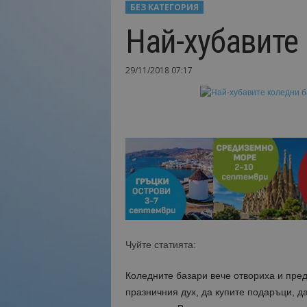
БЕЗ КАТЕГОРИЯ
Н
Най-хубавите
а
й
-
29/11/2018 07:17
в
а
ж
н
о
т
о
о
т
т
у
р
и
Чуйте статията:
з
м
Коледните базари вече отвориха и пред
а
празничния дух, да купите подаръци, да
!