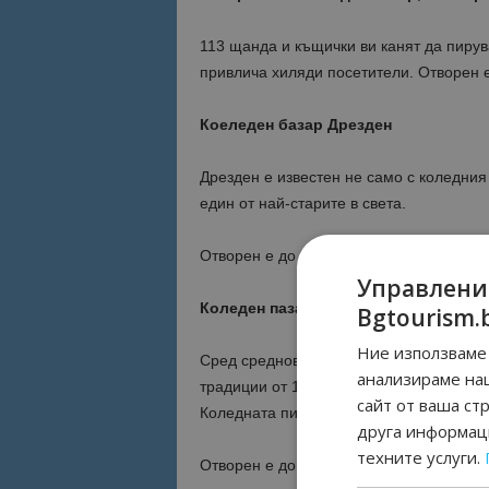
113 щанда и къщички ви канят да пирув
привлича хиляди посетители. Отворен е
Коеледен базар Дрезден
Дрезден е известен не само с коледния 
един от най-старите в света.
Отворен е до 24 декември.
Управлени
Коледен пазар, Ерфурт
Bgtourism.
Ние използваме 
Сред средновековния център на града 
анализираме на
традиции от 1200 години назад. Най-ин
сайт от ваша ст
Коледната пирамида, която е висока 12
друга информаци
техните услуги.
Отворен е до 22 декември.