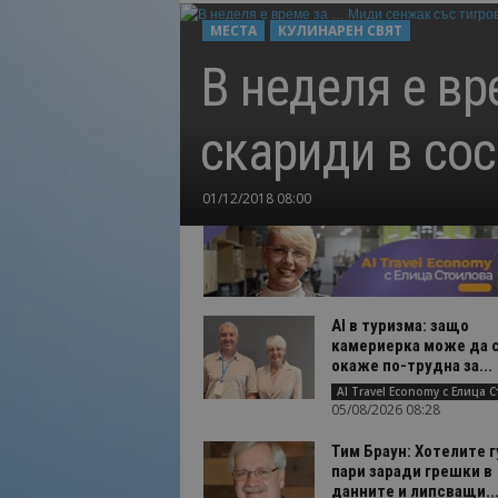
Н
МЕСТА
КУЛИНАРЕН СВЯТ
а
В неделя е вр
й
-
в
скариди в со
а
ж
н
01/12/2018 08:00
о
т
о
о
т
AI в туризма: защо
т
камериерка може да 
у
окаже по-трудна за...
р
и
05/08/2026 08:28
з
м
Тим Браун: Хотелите г
а
пари заради грешки в
!
данните и липсващи..