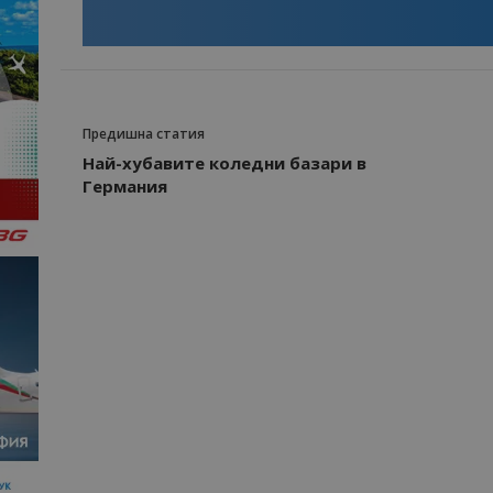
Предишна статия
Най-хубавите коледни базари в
Германия