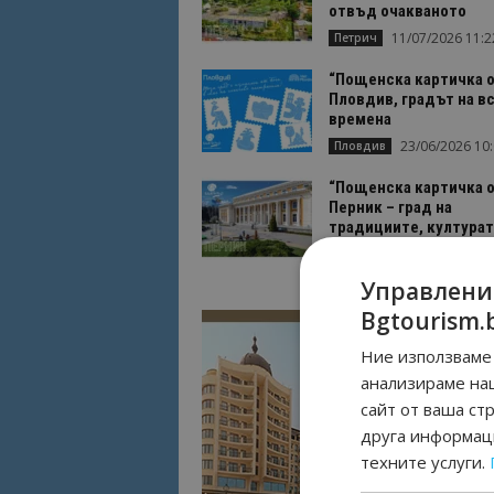
отвъд очакваното
11/07/2026 11:2
Петрич
“Пощенска картичка о
Пловдив, градът на в
времена
23/06/2026 10
Пловдив
“Пощенска картичка о
Перник – град на
традициите, културат
вдъхновяващите...
17/06/2026 09:0
Перник
Управлени
Bgtourism.
Ние използваме 
анализираме на
сайт от ваша ст
друга информаци
техните услуги.