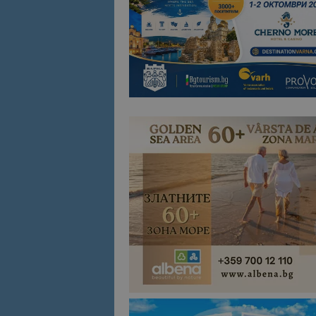
Име
Име
sc_is_visitor_uniq
is_visitor_unique
is_unique
_ga_B09EBBY8PY
_ga_WXPDN4HSCV
_ga_FK650GXHRZ
_ga