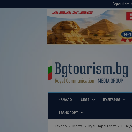
Bgtourism.
B
g
t
o
u
r
i
НАЧАЛО
СВЯТ
БЪЛГАРИЯ
s
m
.
ТРАНСПОРТ
b
g
Начало
Места
Кулинарен свят
В нед
–