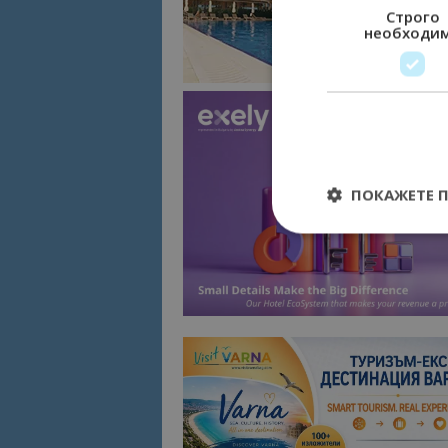
Строго
необходи
ПОКАЖЕТЕ 
Строго необходимит
управление на акау
Име
cookie_notice_acc