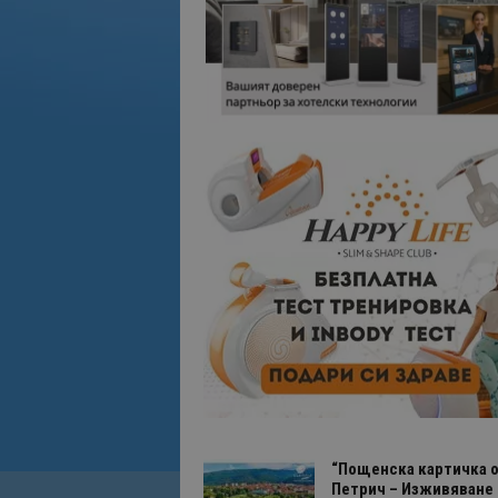
“Пощенска картичка о
Петрич – Изживяване