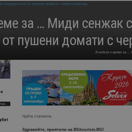
еме за … Миди сенжак 
с от пушени домати с ч
В неделя е време за …
се
AI Travel Economy с Елица Стоилова
Чуйте статията:
убят
Здравейте, приятели на BGtourism.BG!
.