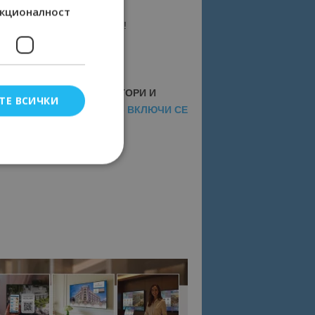
кционалност
tourism.bg
по всяко време!
ОКОМПАНИИ, ТУРОПЕРАТОРИ И
ТЕ ВСИЧКИ
АЛА НА BGTOURISM.BG -
ВКЛЮЧИ СЕ
News Showcase
елско влизане и
тки.
омните съгласието
квитки на сайта.