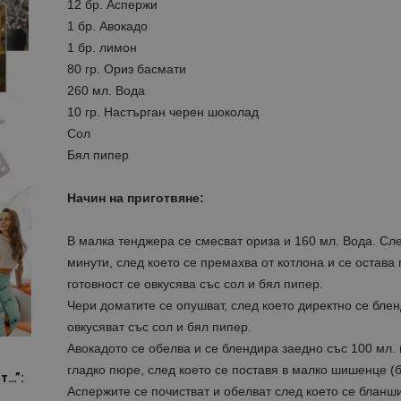
12 бр. Аспержи
1 бр. Авокадо
1 бр. лимон
80 гр. Ориз басмати
260 мл. Вода
10 гр. Настърган черен шоколад
Сол
Бял пипер
Начин на приготвяне:
В малка тенджера се смесват ориза и 160 мл. Вода. След
минути, след което се премахва от котлона и се остава 
готовност се овкусява със сол и бял пипер.
Чери доматите се опушват, след което директно се блен
овкусяват със сол и бял пипер.
Авокадото се обелва и се блендира заедно със 100 мл.
гладко пюре, след което се поставя в малко шишенце (
т…”:
Аспержите се почистват и обелват след което се бланш