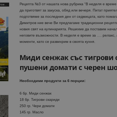
Рецепта №3 от нашата нова рубрика “В неделя е време з
AI Travel Economy с Елица Стоилова
да приготвят за закуска, обяд или вечеря. Питат прият
подготвяме за последния ден от седмицата, като помаг
Димитров ние вече Ви предлагаме традиционни рецепт
новия свят на кулинарията. Решихме да поставим начал
неговите възможности. В неделя е време за …. релакс, 
моменти, като се развихрим в своята кухня.
Миди сенжак със тигрови с
пушени домати с черен ш
Необходими продукти за 6 порции:
6 бр. Миди сенжак
18 бр. Тигрови скариди
250 гр. Чери домати
145 гр. Масло