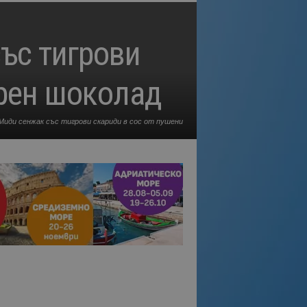
със тигрови
ерен шоколад
 Миди сенжак със тигрови скариди в сос от пушени
домати с черен шоколад