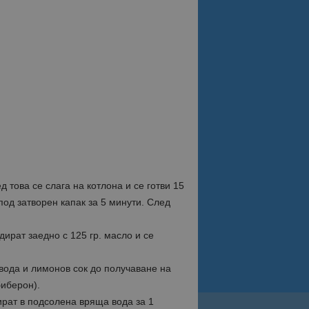
 това се слага на котлона и се готви 15
под затворен капак за 5 минути. След
дират заедно с 125 гр. масло и се
 вода и лимонов сок до получаване на
биберон).
ират в подсолена вряща вода за 1