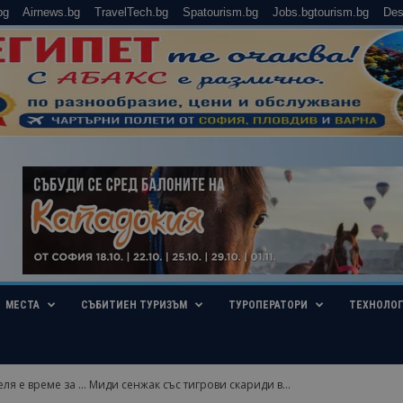
bg
Airnews.bg
TravelTech.bg
Spatourism.bg
Jobs.bgtourism.bg
Des
МЕСТА
СЪБИТИЕН ТУРИЗЪМ
ТУРОПЕРАТОРИ
ТЕХНОЛО
еля е време за … Миди сенжак със тигрови скариди в...