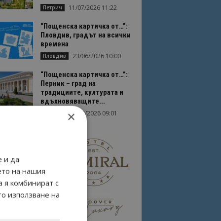
11/07/2026 11:22
Петрич
“Пощенска картичка от…”:
Пловдив, градът на всички
времена
23/06/2026 10:00
Пловдив
“Пощенска картичка от…”:
Перник – град на
традициите, културата и
вдъхновяващите...
×
17/06/2026 09:01
Перник
 и да
ето на нашия
а я комбинират с
то използване на