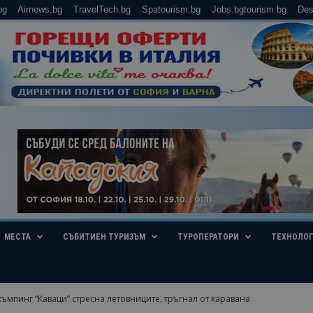
bg
Airnews.bg
TravelTech.bg
Spatourism.bg
Jobs.bgtourism.bg
Des
МЕСТА
СЪБИТИЕН ТУРИЗЪМ
ТУРОПЕРАТОРИ
ТЕХНОЛО
ъмпинг “Каваци” стресна летовниците, тръгнал от каравана