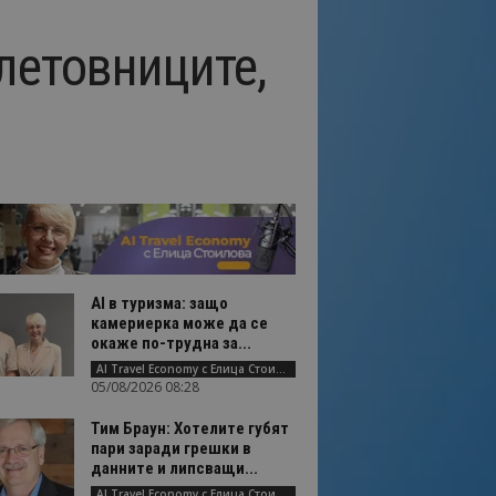
летовниците,
AI в туризма: защо
камериерка може да се
окаже по-трудна за...
AI Travel Economy с Елица Стоилова
05/08/2026 08:28
Тим Браун: Хотелите губят
пари заради грешки в
данните и липсващи...
AI Travel Economy с Елица Стоилова