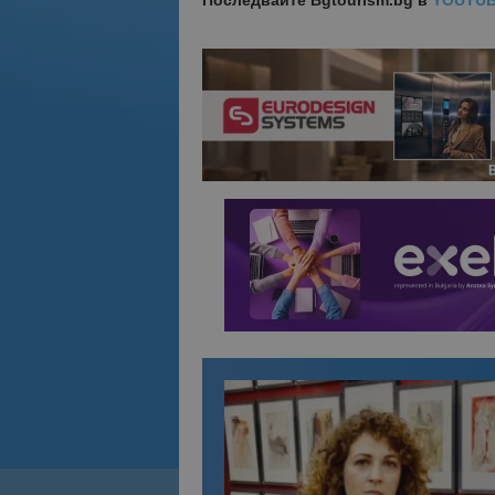
Последвайте
Bgtourism.bg в
YOUTU