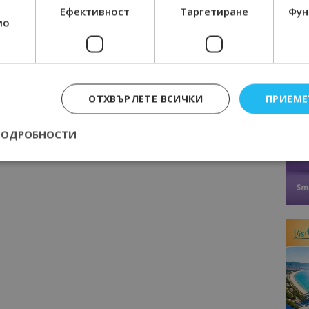
Ефективност
Таргетиране
Фун
мо
ОТХВЪРЛЕТЕ ВСИЧКИ
ПРИЕМЕ
ПОДРОБНОСТИ
Строго необходимо
Ефективност
Таргетиране
Функционалност
е бисквитки позволяват основната функционалност на уебсайта, като потребит
нта. Уебсайтът не може да се използва правилно без строго необходими бискви
Доставчик
/
Валиден
Описание
Домейн
до
epted
lisandraramos.com
7 дни
Тази бисквитка се използва, за да зап
bgtourism.bg
на потребителя за използването на бис