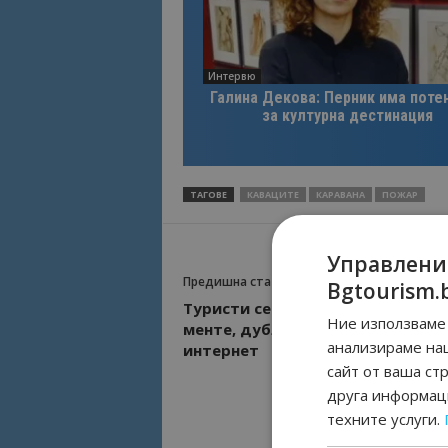
Интервю
Галина Декова: Перник има поте
за културна дестинация
ТАГОВЕ
КАВАЦИТЕ
КАРАВАНА
ПОЖАР
Управлени
Предишна статия
Bgtourism.
Туристи се оплакват от хотели
Ние използваме 
менте, дублирани резервации, 
анализираме на
интернет
сайт от ваша ст
друга информаци
техните услуги.