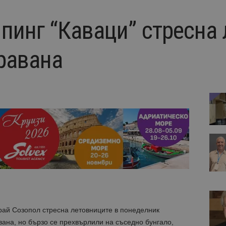
пинг “Каваци” стресна 
аравана
рай Созопол стресна летовниците в понеделник
ана, но бързо се прехвърлили на съседно бунгало,