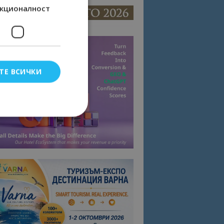
кционалност
ТЕ ВСИЧКИ
елско влизане и
тки.
омните съгласието
квитки на сайта.