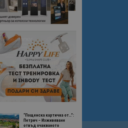
“Пощенска картичка от…”:
Петрич – Изживяване
отвъд очакваното