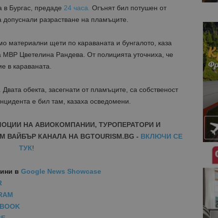
 в Бургас, предаде
24 часа
.
Огънят бил потушен от
а допуснали разрастване на пламъците.
мо материални щети по караваната и бунгалото, каза
а МВР Цветелина Рандева. От полицията уточниха, че
е в караваната.
 Двата обекта, засегнати от пламъците, са собственост
нцидента е бил там, казаха осведомени.
МОЦИИ НА АВИОКОМПАНИИ, ТУРОПЕРАТОРИ И
М ВАЙБЪР КАНАЛА НА BGTOURISM.BG -
ВКЛЮЧИ СЕ
ТУК
!
вини
в
Google News Showcase
R
RAM
EBOOK