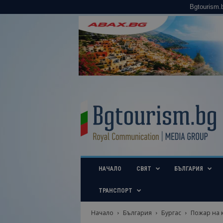
Bgtourism.
B
g
t
o
u
r
i
НАЧАЛО
СВЯТ
БЪЛГАРИЯ
s
m
.
ТРАНСПОРТ
b
g
Начало
България
Бургас
Пожар на к
–