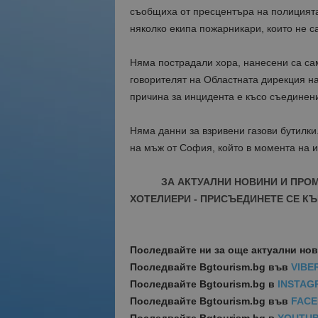
съобщиха от пресцентъра на полицията
няколко екипа пожарникари, които не с
Няма пострадали хора, нанесени са са
говорителят на Областната дирекция н
причина за инцидента е късо съединени
Няма данни за взривени газови бутилки.
на мъж от София, който в момента на и
ЗА АКТУАЛНИ НОВИНИ И ПРО
ХОТЕЛИЕРИ - ПРИСЪЕДИНЕТЕ СЕ КЪ
Последвайте ни за още актуални но
Последвайте
Bgtourism.bg във
VIBE
Последвайте
Bgtourism.bg в
INSTAG
Последвайте
Bgtourism.bg във
FAC