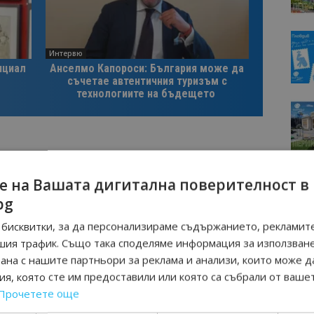
Интервю
нциал
Анселмо Капороси: България може да
съчетае автентичния туризъм с
технологиите на бъдещето
е на Вашата дигитална поверителност в
Следваща статия
bg
Къде морето е по-евтино? Варна – с
бисквитки, за да персонализираме съдържанието, рекламите
лош
най-широка плажна ивица
шия трафик. Също така споделяме информация за използван
рана с нашите партньори за реклама и анализи, които може д
я, която сте им предоставили или която са събрали от ваше
Прочетете още