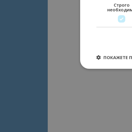
Строго
необходи
ПОКАЖЕТЕ 
Строго необходимит
управление на акау
Име
cookie_notice_acc