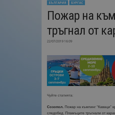
БЪЛГАРИЯ
БУРГАС
Н
Пожар на към
а
й
-
тръгнал от к
в
а
ж
22/07/2019 16:09
н
о
т
о
о
т
т
у
р
и
Чуйте статията:
з
м
Созопол.
Пожар на къмпинг “Каваци” к
а
!
следобед. Пламъците тръгнали от карав