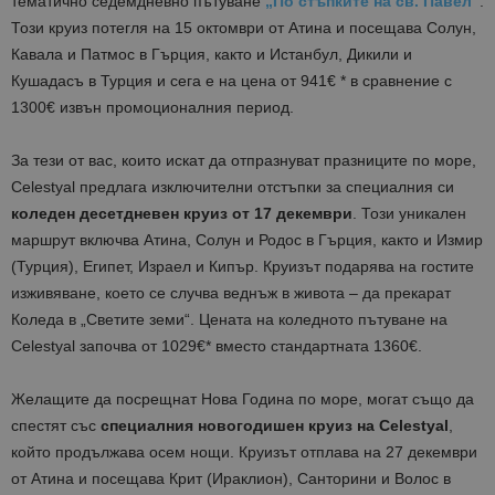
тематично седемдневно пътуване
„По стъпките на св. Павел“
.
Този круиз потегля на 15 октомври от Атина и посещава Солун,
Кавала и Патмос в Гърция, както и Истанбул, Дикили и
Кушадасъ в Турция и сега е на цена от 941€ * в сравнение с
1300€ извън промоционалния период.
За тези от вас, които искат да отпразнуват празниците по море,
Celestyal предлага изключителни отстъпки за специалния си
коледен десетдневен круиз от 17 декември
. Този уникален
маршрут включва Атина, Солун и Родос в Гърция, както и Измир
(Турция), Египет, Израел и Кипър. Круизът подарява на гостите
изживяване, което се случва веднъж в живота – да прекарат
Коледа в „Светите земи“. Цената на коледното пътуване на
Celestyal започва от 1029€* вместо стандартната 1360€.
Желащите да посрещнат Нова Година по море, могат също да
спестят със
специалния новогодишен круиз на Celestyal
,
който продължава осем нощи. Круизът отплава на 27 декември
от Атина и посещава Крит (Ираклион), Санторини и Волос в