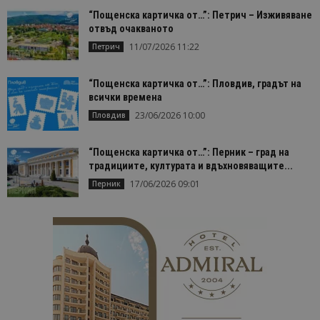
bgtourism.bg
бис
изп
“Пощенска картичка от…”: Петрич – Изживяване
да 
отвъд очакваното
съг
на
11/07/2026 11:22
Петрич
пот
за
изп
на 
“Пощенска картичка от…”: Пловдив, градът на
на 
всички времена
23/06/2026 10:00
Пловдив
“Пощенска картичка от…”: Перник – град на
традициите, културата и вдъхновяващите...
Доставчик
/
Валиден
Име
Описание
Доставчик
Домейн
/
Валиден
до
17/06/2026 09:01
Перник
Име
Описание
Домейн
до
sc_is_visitor_unique
1 година
Използва се
StatCounter
Декларацията за
1 месец
за
is_visitor_unique
Ltd
1 година
Тази бискв
StatCounter
поверителност на Google
съхраняван
.bgtourism.bg
1 месец
се използва
.statcounter.com
на броя
да се опре
посещения.
дали посет
е уникален
сайта чрез
присвоява
уникален
посетител 
помага за
проследяв