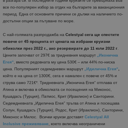
в разгара си. В последните години круизите се превърнаха във
все по-популярен избор за отдих на българите за ваканционния
период. Една от основните причини се дължи на наличието по-
достъпни опции за пътуване по море.
С най-голямата разпродажба на
Celestyal
сега ще спестите
повече от 45 процента от цената на избрани круизни
обиколки през 2022 г.,
ако резервирате до 11 юли 2022 г
.
Цените започват от 297€ за тридневния маршрут
„Иконична
Егея“
, вместо редовната му цена 530€ – или 44% по-ниска
цена. Популярният седемдневен маршрут
„Идилична Егея“
,
който е на цена от 1300€, сега е намален с повече от 45% и
струва само 721€*. Тридневната „Иконична Егея“ отплава от
Атина и включва в обиколката си посещения на Миконос,
Кушадасъ (Турция), Патмос, Крит (Ираклион) и Санторини.
Седемдневната „Идилична Егея” тръгва от Атина и посещава
Солун, Кушадасъ (Турция), Родос, Крит (Ираклион), Санторини,
Миконос и Милос. Всички круизи доставят
Celestyal
All
Inclusive
преживяване
, което включва неограничени