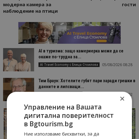
модерна камера за
гости
наблюдение на птици
AI в туризма: защо камериерка може да се
окаже по-трудна за...
05/08/2026 08:28
AI Travel Economy с Елица Стоилова
Тим Браун: Хотелите губят пари заради грешки в
данните и липсващи...
13/07/2026 09:02
AI Travel Economy с Елица Стоилова
×
Управление на Вашата
дигитална поверителност
в Bgtourism.bg
Ние използваме бисквитки, за да