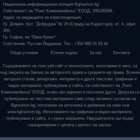
Национална информационна агенция Bgtourism.bg
Собственост на "Роял Комюникейшън" ЕООД, 205185996.
Адрес на редакцията за кореспонденция:
Гр. Добрич, бул. “Добруджа” № 28 (Сграда на Кадастъра), ет. 4, офис
406;
Гр. София, жк “Овча Купел”
Собственик: Руслан Йорданов; Тел.: +359 886 01 53 91
Общи условия
Етичен кодекс
За нас
Контакти
Съдържанието на този уеб сайт и технологиите, използвани в него, са
под закрила на Закона за авторското право и сродните му права. Всички
авторски статии, репортажи, интервюта и други текстови, графични и
видео материали, публикувани в сайта, са собственост на „Роял
Комюникейшън“ ЕООД, освен ако изрично е посочено друго. Допуска се
публикуване на текстови материали само след писмено съгласие на
Bgtourism.bg, посочване на източника и добавяне на линк към
www.bgtourism.bg. Използването на графични и видео материали,
публикувани в сайта, е строго забранено. Нарушителите ще бъдат
санкционирани с цялата строгост на закона.