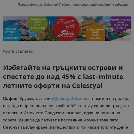
Пътувайте със Celestyal Cruises това лято с най-изгодните оферти
Чуйте статията:
Избягайте на гръцките острови и
спестете до над 45% с
last
–
minute
летните оферти на
Celestyal
София.
Круизната линия
Celestyal
Cruises
, носител на редица
награди и превърнала се в избор №1 за пътувания до гръцките
острови и Източното Средиземноморие, идва на помощ на
хората, решили да пътуват в последния момент това лято.
Сезонът за планиране, пътешествия и почивки в топлите дни е