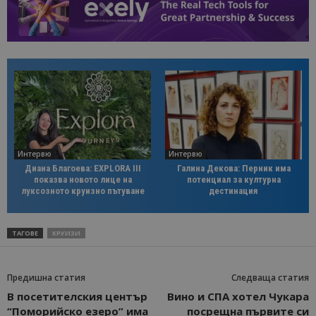
Интервю
Интервю
Диана Благоева: EXPLORA III
Галина Декова: Перник има
показва новото лице на
потенциал за културна
луксозното круизно пътуване
дестинация
ТАГОВЕ
КРУИЗИ
Предишна статия
Следваща статия
В посетителския център
Вино и СПА хотел Чукара
“Поморийско езеро” има
посрещна първите си