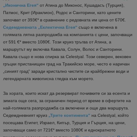
„Иконична Егея“
от Атина до Миконос, Кушадасъ (Турция),
Патмос, Крит (Ираклион), Родос и Санторини, като цените
започват от 393€* в сравнение с редовната им цена от 670€.
Седемдневната „Еклектична Егея“
също е включена в
голямата лятна разпродажба на компанията с цени, започващи
от 591 €* вместо 1080€. Този круиз тръгва от Атина, а
маршрутът му включва Кавала, Солун, Волос и Санторини.
Кавала също е нова спирка за Celestyal. Този северен, вековен
гръцки пристанищен град на Тракийско море, често е наричан
„синият град“ заради кристално чистите си крайбрежни води и
легендарната живописна гледка към морето.
За хората, които искат да резервират почивките си за есента и
зимата още сега, за ограничен период от време в офертите на
най-голямата разпродажба са включени и още два маршрута.
Седемдневният круиз
„Трите континента“
на Celestyal, който
посещава Египет, Израел, Кипър, Турция и Гърция, на цени,
започващи само от 721€* вместо 1080€ и еднократното