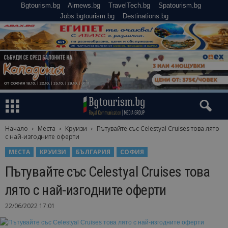
Bgtourism.bg
Airnews.bg
TravelTech.bg
Spatourism.bg
Jobs.bgtourism.bg
Destinations.bg
Начало
Места
Круизи
Пътувайте със Celestyal Cruises това лято
с най-изгодните оферти
МЕСТА
КРУИЗИ
БЪЛГАРИЯ
СОФИЯ
Пътувайте със Celestyal Cruises това
лято с най-изгодните оферти
22/06/2022 17:01