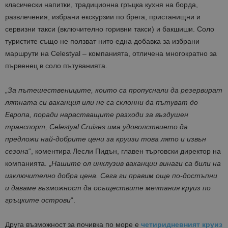
класически напитки, традиционна гръцка кухня на борда,
развлечения, избрани екскурзии по брега, пристанищни и
сервизни такси (включително горивни такси) и бакшиши. Соло
туристите също не ползват нито една добавка за избрани
маршрути на Celestyal – компанията, отличена многократно за
първенец в соло пътуванията.
„
За пътешествениците, които са пропуснали да резервират
лятната си ваканция или не са склонни да пътуват до
Европа, поради нарастващите разходи за въздушен
транспорт, Celestyal Cruises има удоволствието да
предложи най-добрите цени за круизи това лято и извън
сезона
“, коментира Лесли Пидън, главен търговски директор на
компанията. „
Нашите ол инклузив ваканции винаги са били на
изключително добра цена. Сега ги правим още по-достъпни
и даваме възможност да осъществите мечтания круиз по
гръцките острови
“.
Друга възможност за почивка по море е
четиридневният круиз