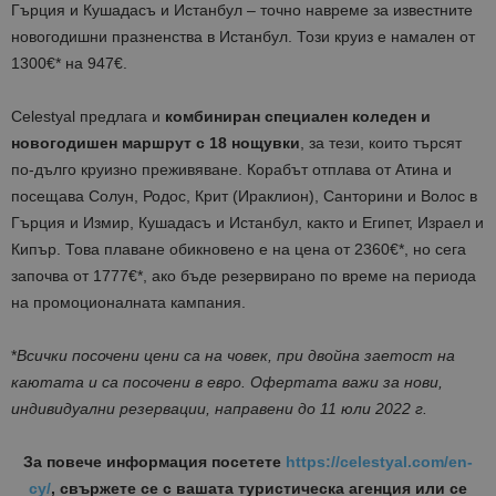
Гърция и Кушадасъ и Истанбул – точно навреме за известните
новогодишни празненства в Истанбул. Този круиз е намален от
1300€* на 947€.
Celestyal предлага и
комбиниран специален коледен и
новогодишен маршрут с 18 нощувки
, за тези, които търсят
по-дълго круизно преживяване. Корабът отплава от Атина и
посещава Солун, Родос, Крит (Ираклион), Санторини и Волос в
Гърция и Измир, Кушадасъ и Истанбул, както и Египет, Израел и
Кипър. Това плаване обикновено е на цена от 2360€*, но сега
започва от 1777€*, ако бъде резервирано по време на периода
на промоционалната кампания.
*
Всички посочени цени са на човек, при двойна заетост на
каютата и са посочени в евро. Офертата важи за нови,
индивидуални резервации, направени до 11 юли 2022 г.
За повече информация посетете
https://celestyal.com/en-
cy/
, свържете се с вашата туристическа агенция или се