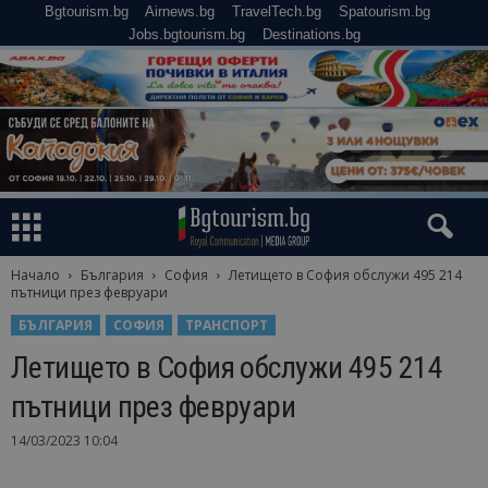
Bgtourism.bg
Airnews.bg
TravelTech.bg
Spatourism.bg
Jobs.bgtourism.bg
Destinations.bg
Начало
България
София
Летището в София обслужи 495 214
пътници през февруари
БЪЛГАРИЯ
СОФИЯ
ТРАНСПОРТ
Летището в София обслужи 495 214
пътници през февруари
14/03/2023 10:04