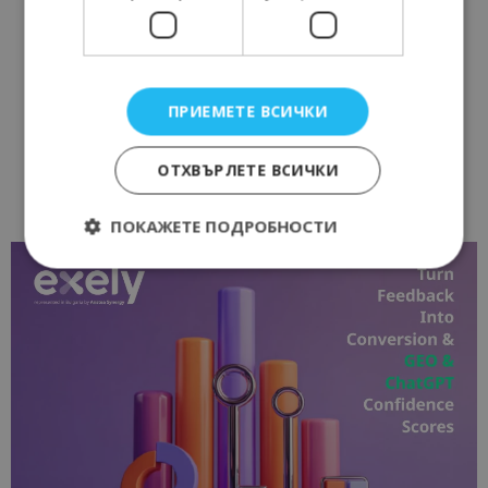
ПРИЕМЕТЕ ВСИЧКИ
ОТХВЪРЛЕТЕ ВСИЧКИ
ПОКАЖЕТЕ ПОДРОБНОСТИ
Строго необходимо
Ефективност
Таргетиране
Функционалност
Строго необходимите бисквитки позволяват
основната функционалност на уебсайта, като
потребителско влизане и управление на
акаунта. Уебсайтът не може да се използва
правилно без строго необходими бисквитки.
Доставчик
/
Валиден