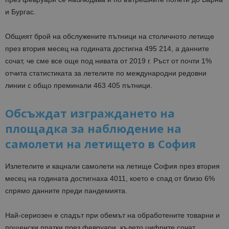
и Бургас.
Общият брой на обслужените пътници на столичното летище
през втория месец на годината достигна 495 214, а данните
сочат, че сме все още под нивата от 2019 г. Ръст от почти 1%
отчита статистиката за летелите по международни редовни
линии с общо преминали 463 405 пътници.
Обсъждат изграждането на
площадка за наблюдение на
самолети на летището в София
Излетелите и кацнали самолети на летище София през втория
месец на годината достигнаха 4011, което е спад от близо 6%
спрямо данните преди пандемията.
Най-сериозен е спадът при обемът на обработените товарни и
пощенски пратки през февруари, където цифрите сочат