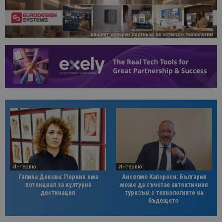
Интервю
Интервю
Галина Декова: Перник има
Анселмо Капороси: България
потенциал за културна
може да съчетае автентичния
дестинация
туризъм с технологиите на
бъдещето