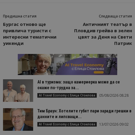
Предишна статия
Следваща статия
Бургас отново ще
Античният театър в
привлича туристи с
Пловдив грейва в зелен
интересни тематични
цвят за Деня на Свети
уикенди
Патрик
AI в туризма: защо камериерка може да се
окаже по-трудна за...
05/08/2026 08:28
AI Travel Economy с Елица Стоилова
Тим Браун: Хотелите губят пари заради грешки в
данните и липсващи...
13/07/2026 09:02
AI Travel Economy с Елица Стоилова