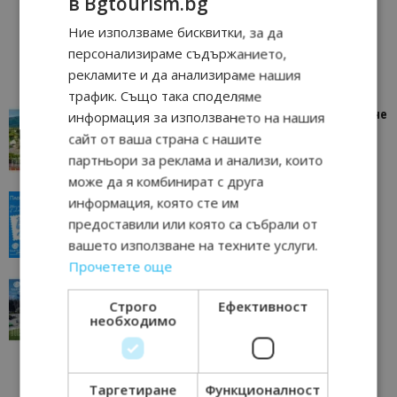
в Bgtourism.bg
Ние използваме бисквитки, за да
персонализираме съдържанието,
рекламите и да анализираме нашия
трафик. Също така споделяме
“Пощенска картичка от…”: Петрич – Изживяване
информация за използването на нашия
отвъд очакваното
сайт от ваша страна с нашите
11/07/2026 11:22
Петрич
партньори за реклама и анализи, които
може да я комбинират с друга
“Пощенска картичка от…”: Пловдив, градът на
информация, която сте им
всички времена
предоставили или която са събрали от
23/06/2026 10:00
Пловдив
вашето използване на техните услуги.
Прочетете още
“Пощенска картичка от…”: Перник – град на
традициите, културата и вдъхновяващите...
Строго
Ефективност
необходимо
17/06/2026 09:01
Перник
Таргетиране
Функционалност