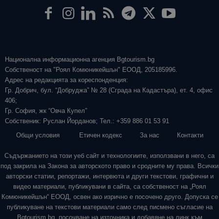
Национална информационна агенция Bgtourism.bg
Собственост на "Роял Комюникейшън" ЕООД, 205185996.
Адрес на редакцията за кореспонденция:
Гр. Добрич, бул. “Добруджа” № 28 (Сграда на Кадастъра), ет. 4, офис
406;
Гр. София, жк “Овча Купел”
Собственик: Руслан Йорданов; Тел.: +359 886 01 53 91
Общи условия
Етичен кодекс
За нас
Контакти
Съдържанието на този уеб сайт и технологиите, използвани в него, са
под закрила на Закона за авторското право и сродните му права. Всички
авторски статии, репортажи, интервюта и други текстови, графични и
видео материали, публикувани в сайта, са собственост на „Роял
Комюникейшън“ ЕООД, освен ако изрично е посочено друго. Допуска се
публикуване на текстови материали само след писмено съгласие на
Bgtourism.bg, посочване на източника и добавяне на линк към