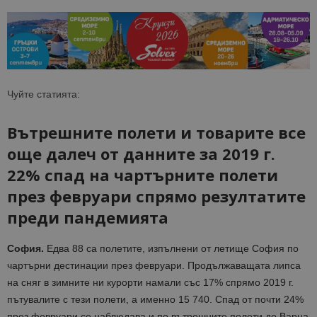
Чуйте статията:
Вътрешните полети и товарите все
още далеч от данните за 2019 г.
22% спад на чартърните полети
през февруари спрямо резултатите
преди пандемията
София.
Едва 88 са полетите
,
изпълнени от летище София по
чартърни дестинации през февруари. Продължаващата липса
на сняг в зимните ни курорти намали със 17% спрямо 2019 г.
пътувалите с тези полети, а именно 15 740. Спад от почти 24%
през февруари се наблюдава и по вътрешните полети до Варна