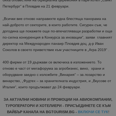
бяха оповестени на официална церемония в парк-хотел „Санкт
Петербург“ в Пловдив на 21 февруари.
„Всички вие отново направихте една блестяща панорама на
най-доброто от секторите, в които работите. Сигурен съм, че
догодина ще покажете още по-впечатляващи разработки и още
по-силна конкуренция в Конкурса за иновации“, заяви главният
директор на Международен панаир Пловдив доц. д-р Иван
Соколов в своето приветствие към участниците в „Агра 2019“ .
400 фирми от 19 държави се включиха в изложението. То
отново е част от мегафорума за агробизнес, вино, храни и
оборудване заедно с изложбите „Винария“ – за лозарство и
винарство, „Фудтех – за хранителната индустрия, и „Вкусове от
Италия“, които продължават до 24 февруари.
ЗА АКТУАЛНИ НОВИНИ И ПРОМОЦИИ НА АВИОКОМПАНИИ,
ТУРОПЕРАТОРИ И ХОТЕЛИЕРИ - ПРИСЪЕДИНЕТЕ СЕ КЪМ
ВАЙБЪР КАНАЛА НА BGTOURISM.BG -
ВКЛЮЧИ СЕ ТУК
!