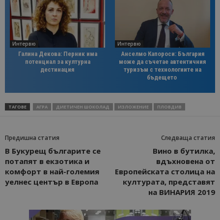
Интервю
Интервю
Галина Декова: Перник има
Анселмо Капороси: България
потенциал за културна
може да съчетае автентичния
дестинация
туризъм с технологиите на
бъдещето
ТАГОВЕ
АГРА
ДИЕТИЧЕН ШОКОЛАД
ИЗЛОЖЕНИЕ
ПЛОВДИВ
Предишна статия
Следваща статия
В Букурещ българите се
Вино в бутилка,
потапят в екзотика и
вдъхновена от
комфорт в най-големия
Европейската столица на
уелнес център в Европа
културата, представят
на ВИНАРИЯ 2019