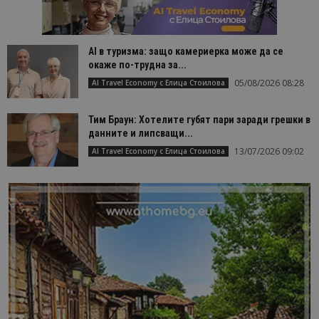
AI в туризма: защо камериерка може да се
окаже по-трудна за...
05/08/2026 08:28
AI Travel Economy с Елица Стоилова
Тим Браун: Хотелите губят пари заради грешки в
данните и липсващи...
13/07/2026 09:02
AI Travel Economy с Елица Стоилова