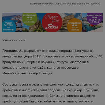
На изложението в Пловдив отличиха диетичен шоколад
Чуйте статията:
Пловдив.
21 разработки спечелиха награди в Конкурса за
иновации на „Агра 2019“. За призовете се състезаваха общо 48
продукта на 28 фирми и научни институти, участващи в
селскостопанската изложба, която се провежда в
Международен панаир Пловдив.
Световна новост е отличеният диетичен шоколад с витамини,
пребиотик и лиофилизирани плодове, но без захар. Той беше
похвален от председателя на Селскостопанската академия
проф. д-р Васил Николов, който лично е изпитал неговите