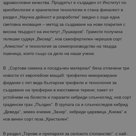
здравословни качества. Продуктът е създаден от Институт по
криобиология и хранителни технологии и стана финалист в
раздел „Научна дейност и разработки“ заедно с още една
световна иновация – метод за създаване на нови покрития с
висока твърдост на институт „Пушкаров“. Грамоти получиха
телешки суджук „Вискар“, нов самофертилен черешов сорт
„Алекстон“ и технология за семепроизводство на твърда
пшеница, които също са дело на наши учени.
В „Сортови семена и посадъчен материал“ бяха отличени три
новости от европейски мащаб: трюфелно микоризирани
фиданки с пет вида български трюфели и технология за
създаване на трюферии в изоставени терени; пакет от
устойчиви на болести и паразити хибриди слънчоглед; нов сорт
градински грах „Пълдин“. В групата са и слънчогледов хибрид
„Деведа“, зимен ечемик „Захир“, хибриди царевица „Кнежа“ и
нов винен сорт лоза „Кристален“.
В раздел „Торове и препарати за селското стопанство“ с най-