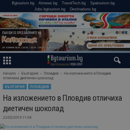
Bgtourism.bg
Airnews.bg
TravelTech.bg
Spatourism.bg
Jobs.bgtourism.bg
Destinations.bg
Начало
България
Пловдив
На изложението в Пловдив
отличиха диетичен шоколад
БЪЛГАРИЯ
ПЛОВДИВ
На изложението в Пловдив отличиха
диетичен шоколад
22/02/2019 11:04