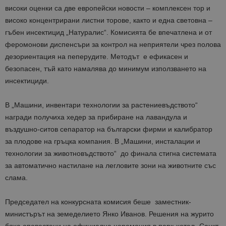
високи оценки са две европейски новости – комплексен тор и
високо концентрирани листни торове, както и една световна –
гъбен инсектицид „Натуралис“. Комисията бе впечатлена и от
феромонови диспенсъри за контрол на неприятели чрез полова
дезориентация на пеперудите. Методът е ефикасен и
безопасен, тъй като намалява до минимум използването на
инсектициди.
В „Машини, инвентари технологии за растениевъдството“
награди получиха хедер за прибиране на лавандула и
въздушно-ситов сепаратор на български фирми и калибратор
за плодове на гръцка компания. В „Машини, инсталации и
технологии за животновъдството“ до финала стигна системата
за автоматично настилане на легловите зони на животните със
слама.
Председател на конкурсната комисия беше заместник-
министърът на земеделието Янко Иванов. Решения на журито