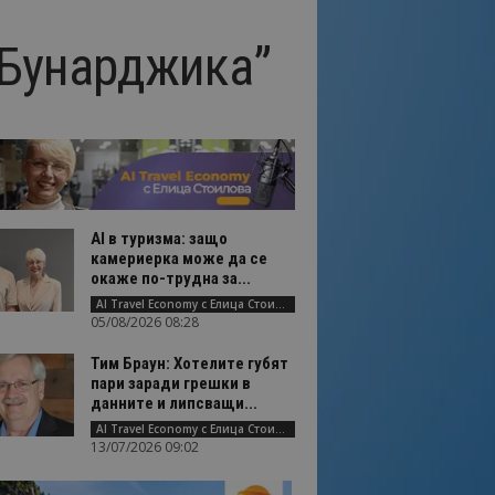
“Бунарджика”
AI в туризма: защо
камериерка може да се
окаже по-трудна за...
AI Travel Economy с Елица Стоилова
05/08/2026 08:28
Тим Браун: Хотелите губят
пари заради грешки в
данните и липсващи...
AI Travel Economy с Елица Стоилова
13/07/2026 09:02