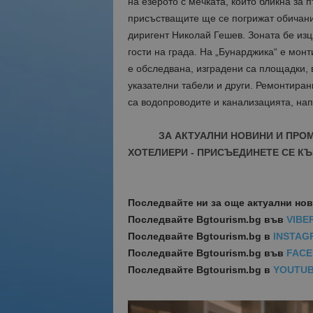
на езерото с мечката, който бликна за 
присъстващите ще се погрижат обичанит
диригент Николай Гешев. Зоната бе изц
гости на града. На „Бунарджика“ е мон
е обследвана, изградени са площадки, 
указателни табели и други. Ремонтиран
са водопроводите и канализацията, на
ЗА АКТУАЛНИ НОВИНИ И ПРО
ХОТЕЛИЕРИ - ПРИСЪЕДИНЕТЕ СЕ КЪ
Последвайте ни за още актуални но
Последвайте
Bgtourism.bg във
VIBE
Последвайте
Bgtourism.bg в
INSTAG
Последвайте
Bgtourism.bg във
FAC
Последвайте
Bgtourism.bg в
YOUTU