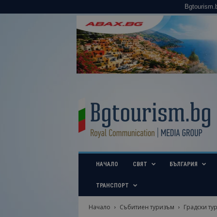
Bgtourism.
B
g
t
o
u
r
i
НАЧАЛО
СВЯТ
БЪЛГАРИЯ
s
m
.
ТРАНСПОРТ
b
g
Начало
Събитиен туризъм
Градски ту
–