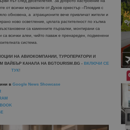
първи път след десетилетия. За доброто настроение на
е от всички музиканти от Духов оркестър –Пловдив с
яло обновена, а атракционите вече привличат жители и
тирано ново осветление, цялата растителност по хълма
възстановени са каменните пързалки, монтирани са
и са всички алеи, чийто паваж е пренареден, подменени
поителната система.
МОЦИИ НА АВИОКОМПАНИИ, ТУРОПЕРАТОРИ И
М ВАЙБЪР КАНАЛА НА BGTOURISM.BG -
ВКЛЮЧИ СЕ
ТУК
!
вини
в
Google News Showcase
R
RAM
EBOOK
BE