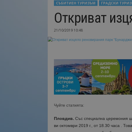
СЪБИТИЕН ТУРИЗЪМ
ГРАДСКИ ТУРИ
Н
Откриват изц
а
й
-
21/10/2019 10:48
в
а
ж
н
о
т
о
о
т
т
у
р
и
Чуйте статията:
з
м
Пловдив.
Със специална церемония ще 
а
ви октомври 2019 г., от 18.30 часа . Т
!