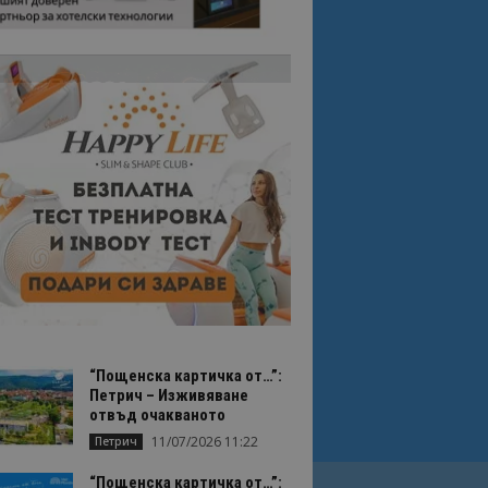
“Пощенска картичка от…”:
Петрич – Изживяване
отвъд очакваното
11/07/2026 11:22
Петрич
“Пощенска картичка от…”: