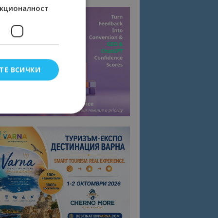
кционалност
ТЕ ВСИЧКИ
елско влизане и
тки.
омните съгласието
квитки на сайта.