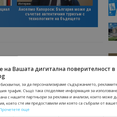
Интервю
нциал
Анселмо Капороси: България може да
съчетае автентичния туризъм с
технологиите на бъдещето
Следваща статия
Църквата в симитлийското село
е на Вашата дигитална поверителност в
Брежани привлича все повече
bg
туристи заради ценни икони
бисквитки, за да персонализираме съдържанието, рекламите
шия трафик. Също така споделяме информация за използван
рана с нашите партньори за реклама и анализи, които може д
я, която сте им предоставили или която са събрали от ваше
Прочетете още