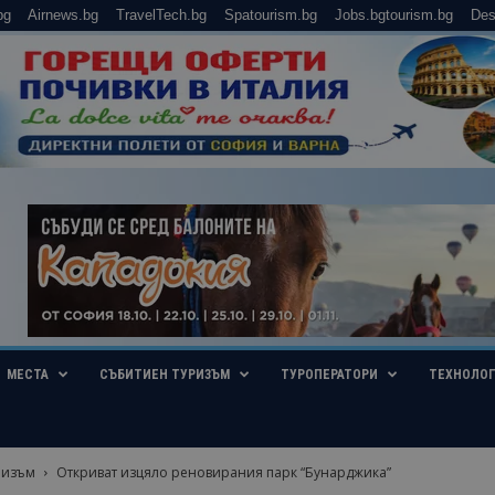
bg
Airnews.bg
TravelTech.bg
Spatourism.bg
Jobs.bgtourism.bg
Des
МЕСТА
СЪБИТИЕН ТУРИЗЪМ
ТУРОПЕРАТОРИ
ТЕХНОЛО
ризъм
Откриват изцяло реновирания парк “Бунарджика”