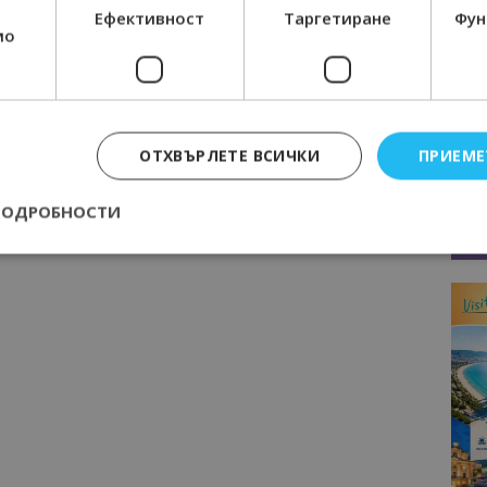
Ефективност
Таргетиране
Фун
мо
ОТХВЪРЛЕТЕ ВСИЧКИ
ПРИЕМЕ
ПОДРОБНОСТИ
Строго необходимо
Ефективност
Таргетиране
Функционалност
е бисквитки позволяват основната функционалност на уебсайта, като потребит
нта. Уебсайтът не може да се използва правилно без строго необходими бискви
Доставчик
/
Валиден
Описание
Домейн
до
epted
lisandraramos.com
7 дни
Тази бисквитка се използва, за да зап
bgtourism.bg
на потребителя за използването на бис