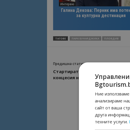
Интервю
Галина Декова: Перник има поте
за културна дестинация
ТАГОВЕ
ПАРК БУНАРДЖИКА
ПЛОВДИВ
Предишна статия
Стартират нова процедура за
Управлени
концесия на летище “Пловдив”
Bgtourism.
Ние използваме 
анализираме на
сайт от ваша ст
друга информаци
техните услуги.