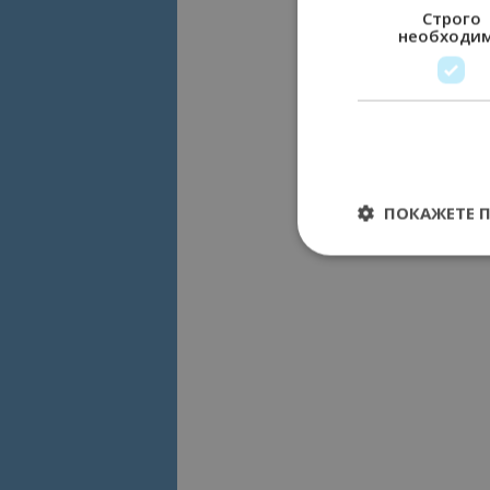
Строго
необходи
ПОКАЖЕТЕ 
Строго необходимит
управление на акау
Име
cookie_notice_acc