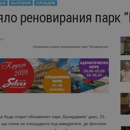
ЗЪМ
БЪЛГАРИЯ
ПЛОВДИВ
яло реновирания парк 
Откриват изцяло реновирания парк “Бунарджика”
бъде открит обновеният парк „Бунарджика“ днес, 21-
ова ще стане на площадката под акведуктите, до фонтана