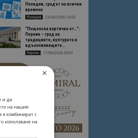
Пловдив, градът на всички
времена
23/06/2026 10:00
Пловдив
“Пощенска картичка от…”:
Перник – град на
традициите, културата и
вдъхновяващите...
17/06/2026 09:01
Перник
×
 и да
ето на нашия
а я комбинират с
то използване на