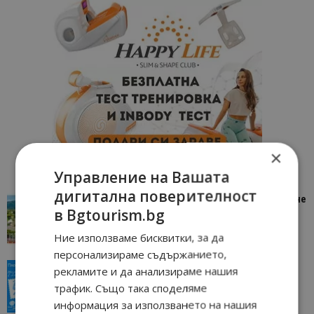
×
Управление на Вашата
дигитална поверителност
“Пощенска картичка от…”: Петрич – Изживяване
в Bgtourism.bg
отвъд очакваното
11/07/2026 11:22
Петрич
Ние използваме бисквитки, за да
персонализираме съдържанието,
“Пощенска картичка от…”: Пловдив, градът на
рекламите и да анализираме нашия
всички времена
трафик. Също така споделяме
23/06/2026 10:00
Пловдив
информация за използването на нашия