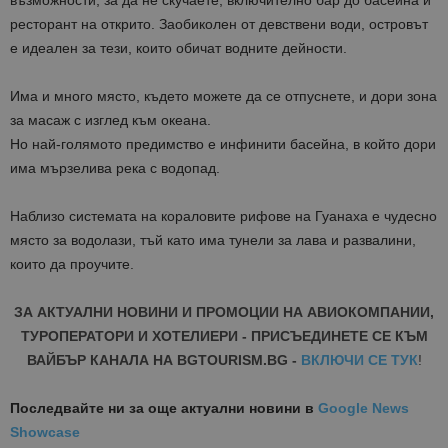
възможности, за да не скучаете, включително бар до басейна и
ресторант на открито. Заобиколен от девствени води, островът
е идеален за тези, които обичат водните дейности.
Има и много място, където можете да се отпуснете, и дори зона
за масаж с изглед към океана.
Но най-голямото предимство е инфинити басейна, в който дори
има мързелива река с водопад.
Наблизо системата на кораловите рифове на Гуанаха е чудесно
място за водолази, тъй като има тунели за лава и развалини,
които да проучите.
ЗА АКТУАЛНИ НОВИНИ И ПРОМОЦИИ НА АВИОКОМПАНИИ,
ТУРОПЕРАТОРИ И ХОТЕЛИЕРИ - ПРИСЪЕДИНЕТЕ СЕ КЪМ
ВАЙБЪР КАНАЛА НА BGTOURISM.BG -
ВКЛЮЧИ СЕ ТУК
!
Последвайте ни за още актуални новини
в
Google News
Showcase