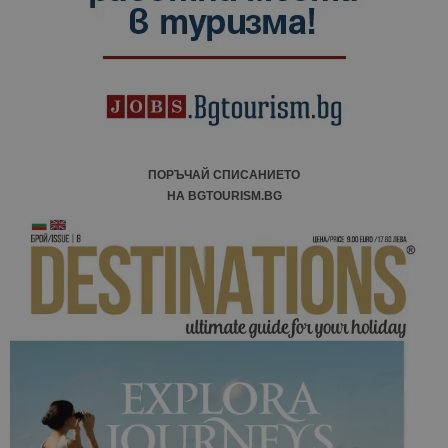
сесии и
кампании 
отчетите з
анализ на
сайтовете.
ПОРЪЧАЙ СПИСАНИЕТО
НА BGTOURISM.BG