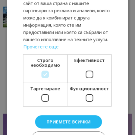
сайт от ваша страна с нашите
“Пощенска картичка от…”: Перник – град на
партньори за реклама и анализи, които
традициите, културата и вдъхновяващите...
може да я комбинират с друга
17/06/2026 09:01
Перник
информация, която сте им
предоставили или която са събрали от
вашето използване на техните услуги.
Прочетете още
Строго
Ефективност
необходимо
Таргетиране
Функционалност
ПРИЕМЕТЕ ВСИЧКИ