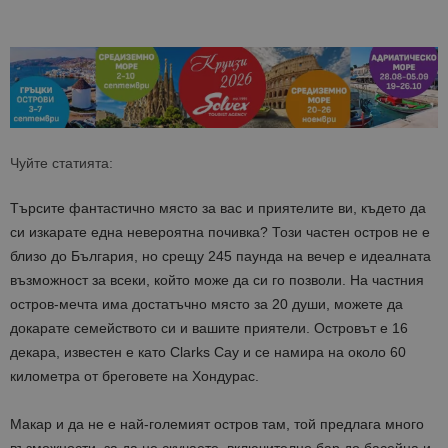
Чуйте статията:
Търсите фантастично място за вас и приятелите ви, където да
си изкарате една невероятна почивка? Този частен остров не е
близо до България, но срещу 245 паунда на вечер е идеалната
възможност за всеки, който може да си го позволи. На частния
остров-мечта има достатъчно място за 20 души, можете да
докарате семейството си и вашите приятели.
Островът е 16
декара, известен е като Clarks Cay и се намира на около 60
километра от бреговете на Хондурас.
Макар и да не е най-големият остров там, той предлага много