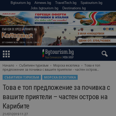
Bgtourism.bg
Airnews.bg
TravelTech.bg
Spatourism.bg
Jobs.bgtourism.bg
Destinations.bg
Начало
Събитиен туризъм
Морска екзотика
Това е топ
предложение за почивка с вашите приятели – частен остров...
СЪБИТИЕН ТУРИЗЪМ
МОРСКА ЕКЗОТИКА
Това е топ предложение за почивка с
вашите приятели – частен остров на
Карибите
21/07/2019 11:27