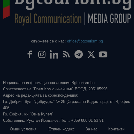
свържете се с нас:
office@bgtourism.bg
Национална информационна агенция Bgtourism.bg
Собственост на "Роял Комюникейшън" ЕООД, 205185996.
Адрес на редакцията за кореспонденция:
Гр. Добрич, бул. “Добруджа” № 28 (Сграда на Кадастъра), ет. 4, офис
406;
Гр. София, жк “Овча Купел”
Собственик: Руслан Йорданов; Тел.: +359 886 01 53 91
Общи условия
Етичен кодекс
За нас
Контакти