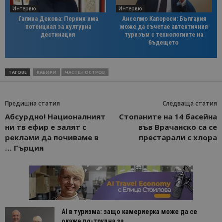
Интервю
Интервю
Галина Декова: Перник има
Анселмо Капороси: България
потенциал за културна
може да съчетае автентичния
дестинация
туризъм с технологиите на
бъдещето
ТАГОВЕ
КАБИРИ
ЧАСТЕН ОСТРОВ
Предишна статия
Следваща статия
Абсурдно! Националният
Стопаните на 14 басейна
ни тв ефир e залят с
във Врачанско са се
реклами да почиваме в
престарали с хлора
… Гърция
AI в туризма: защо камериерка може да се
окаже по-трудна за...