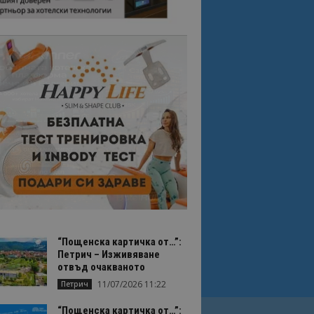
“Пощенска картичка от…”:
Петрич – Изживяване
отвъд очакваното
11/07/2026 11:22
Петрич
“Пощенска картичка от…”: