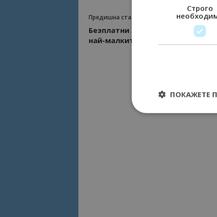
Строго
необходи
Предишна статия
Безплатни лифтове на 27 март з
най-малките в Пампорово
ПОКАЖЕТЕ 
Строго необходимит
управление на акау
Име
cookie_notice_acc