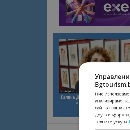
Управлени
Bgtourism.
Интервю
Ние използваме 
Галина Декова: Перник има поте
анализираме на
за културна дестинация
сайт от ваша ст
друга информаци
техните услуги.