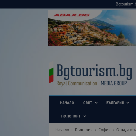
Bgtourism.
B
g
t
o
u
r
i
НАЧАЛО
СВЯТ
БЪЛГАРИЯ
s
m
.
ТРАНСПОРТ
b
g
Начало
България
София
Отпада изи
–