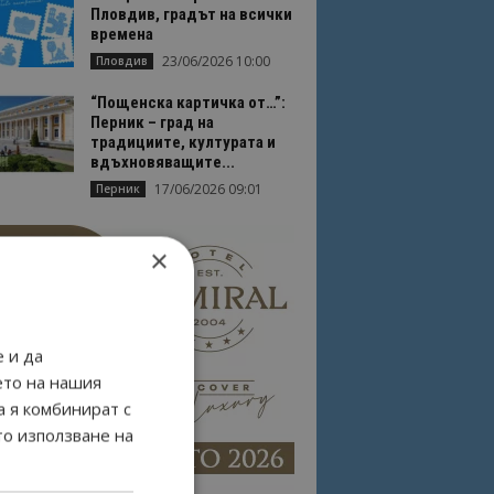
Пловдив, градът на всички
времена
23/06/2026 10:00
Пловдив
“Пощенска картичка от…”:
Перник – град на
традициите, културата и
вдъхновяващите...
17/06/2026 09:01
Перник
×
 и да
ето на нашия
а я комбинират с
то използване на