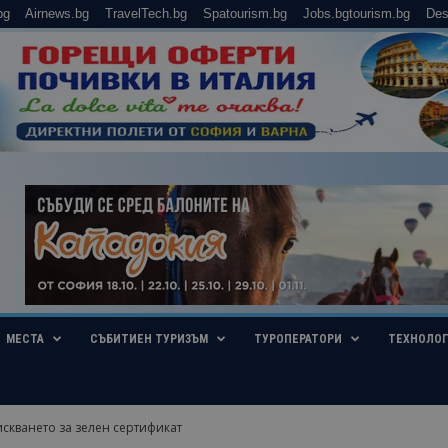
bg
Airnews.bg
TravelTech.bg
Spatourism.bg
Jobs.bgtourism.bg
Des
МЕСТА
СЪБИТИЕН ТУРИЗЪМ
ТУРОПЕРАТОРИ
ТЕХНОЛО
скването за зелен сертификат