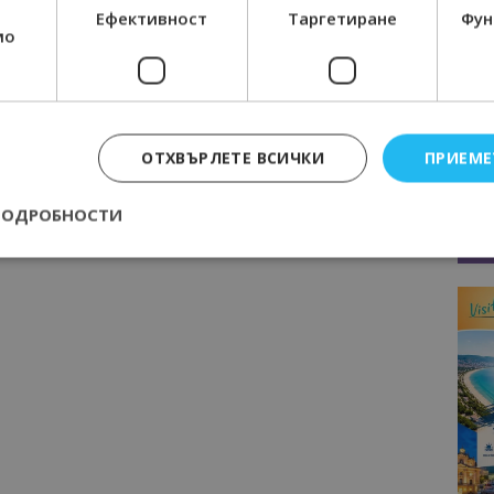
Ефективност
Таргетиране
Фун
мо
Следваща статия
а
Илин Димитров търси подкрепа
сред европейските си колеги за
блокиране на увеличаването на
стойността на керосина и био
ОТХВЪРЛЕТЕ ВСИЧКИ
ПРИЕМЕ
горивата
ПОДРОБНОСТИ
Строго необходимо
Ефективност
Таргетиране
Функционалност
е бисквитки позволяват основната функционалност на уебсайта, като потребит
нта. Уебсайтът не може да се използва правилно без строго необходими бискви
Доставчик
/
Валиден
Описание
Домейн
до
epted
lisandraramos.com
7 дни
Тази бисквитка се използва, за да зап
bgtourism.bg
на потребителя за използването на бис