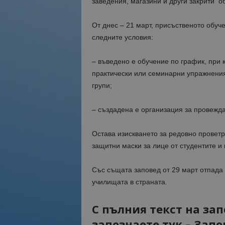
заведения, магазини и други закрити о
От днес – 21 март, присъственото обу
следните условия:
–
въведено е обучение по график, при 
практически или семинарни упражнения 
групи;
–
създадена е организация за провежда
Остава изискването за редовно провет
защитни маски за лице от студентите и
Със същата заповед от 29 март отпада 
училищата в страната.
С пълния текст на за
запознаете тук –
Запов