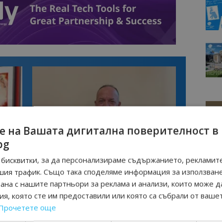
е на Вашата дигитална поверителност в
bg
Интервю
бисквитки, за да персонализираме съдържанието, рекламите
нциал
Анселмо Капороси: България може да
шия трафик. Също така споделяме информация за използван
съчетае автентичния туризъм с
рана с нашите партньори за реклама и анализи, които може д
технологиите на бъдещето
я, която сте им предоставили или която са събрали от ваше
Прочетете още