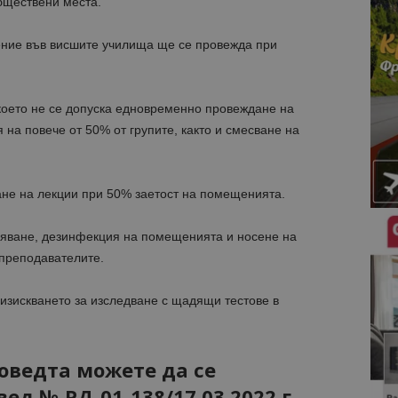
бществени места.
чение във висшите училища ще се провежда при
което не се допуска едновременно провеждане на
на повече от 50% от групите, както и смесване на
не на лекции при 50% заетост на помещенията.
ряване, дезинфекция на помещенията и носене на
 преподавателите.
изискването за изследване с щадящи тестове в
поведта можете да се
ед № РД-01-138/17.03.2022 г.