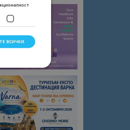
кционалност
ТЕ ВСИЧКИ
елско влизане и
тки.
омните съгласието
квитки на сайта.