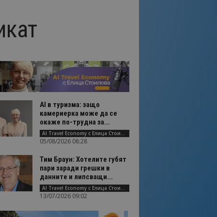
икат
AI в туризма: защо
камериерка може да се
окаже по-трудна за...
AI Travel Economy с Елица Стоилова
05/08/2026 08:28
Тим Браун: Хотелите губят
пари заради грешки в
данните и липсващи...
AI Travel Economy с Елица Стоилова
13/07/2026 09:02