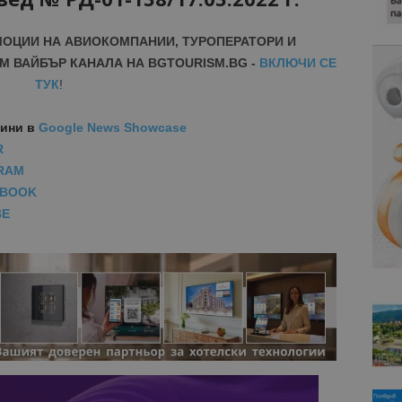
МОЦИИ НА АВИОКОМПАНИИ, ТУРОПЕРАТОРИ И
М ВАЙБЪР КАНАЛА НА BGTOURISM.BG -
ВКЛЮЧИ СЕ
ТУК
!
вини
в
Google News Showcase
R
RAM
EBOOK
BE