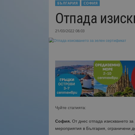
БЪЛГАРИЯ
СОФИЯ
Н
Отпада изиск
а
й
-
21/03/2022 08:03
в
а
ж
н
о
т
о
о
т
т
у
р
и
Чуйте статията:
з
м
София.
От днес отпада изискването за 
а
мероприятия в България, ограничени до
!