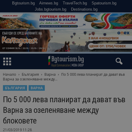
Bgtourism.bg
Airnews.bg
TravelTech.bg
Spatourism.bg
Jobs.bgtourism.bg
Destinations.bg
Начало
България
Варна
По 5 000 лева планират да дават във
Варна за озеленяване между...
БЪЛГАРИЯ
ВАРНА
По 5 000 лева планират да дават във
Варна за озеленяване между
блоковете
21/03/2019 11:28