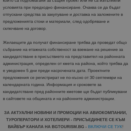
които са подпомагани за същия проект или не са изпълнили
условията при предходно финансиране. Очаква се да бъдат
отпускани средства за закупуване и доставка на заложените в
предложенията стоки и материали, след одобряване и
сключване на договор.
Желаещите да получат финансиране трябва да проведат общо
събрание на етажната собственост за вземане на решение за
кандидатстване в присъствието на представител на районната
администрация, определен от кмета на района, който трябва да
е уведомен 5 дни преди насрочената дата. Проектните
предложения се регистрират не по-късно от 30 септември на
календарната година. Информация и сроковете за
кандидатстване пред районните кметове ще бъдат публикувани
в сайтовете на общината и на районните администрации.
ЗА АКТУАЛНИ НОВИНИ И ПРОМОЦИИ НА АВИОКОМПАНИИ,
ТУРОПЕРАТОРИ И ХОТЕЛИЕРИ - ПРИСЪЕДИНЕТЕ СЕ КЪМ
ВАЙБЪР КАНАЛА НА BGTOURISM.BG -
ВКЛЮЧИ СЕ ТУК
!