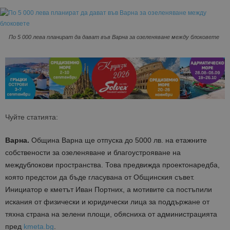
По 5 000 лева планират да дават във Варна за озеленяване между блоковете
Чуйте статията:
Варна.
Община Варна ще отпуска до 5000 лв. на етажните
собствености за озеленяване и благоустрояване на
междублокови пространства. Това предвижда проектонаредба,
която предстои да бъде гласувана от Общинския съвет.
Инициатор е кметът Иван Портних, а мотивите са постъпили
искания от физически и юридически лица за поддържане от
тяхна страна на зелени площи, обясниха от администрацията
пред
kmeta.bg
.