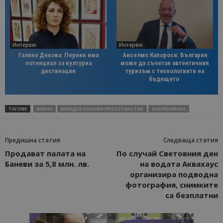
Интервю
Интервю
Галина Декова: Перник има
Анселмо Капороси: България
потенциал за културна
може да съчетае автентичния
дестинация
туризъм с технологиите на
бъдещето
ТАГОВЕ
ВАРНА
МЕЖДУБЛОКОВИ ПРОСТРАНСТВА
ОЗЕЛЕНЯВАНЕ
Предишна статия
Следваща статия
Продават палата на
По случай Световния ден
Баневи за 5,8 млн. лв.
на водата Аквахаус
организира подводна
фотография, снимките
са безплатни