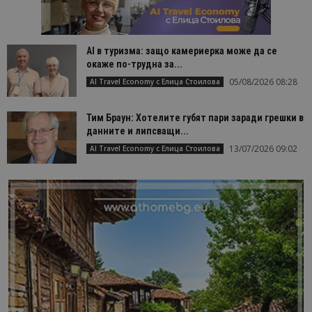
AI в туризма: защо камериерка може да се
окаже по-трудна за...
05/08/2026 08:28
AI Travel Economy с Елица Стоилова
Тим Браун: Хотелите губят пари заради грешки в
данните и липсващи...
13/07/2026 09:02
AI Travel Economy с Елица Стоилова