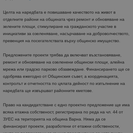
Целта на наредбата е повишаване качеството на живот в
отделните райони на общината чрез ремонт и обновяване на
зелените площи, стимулиране на гражданското участие в
инициативи за озеленяване, насърчаване на доброволчеството,
превенция на посегателствата върху общинско имущество.
Предложените проекти трябва да включват възстановяване,
ремонт и обновяване на озеленени общински площи, алейна
мрежа или градско парково обзавеждане. Финансирането ще се
одобрява ежегодно от Общинския съвет, а координацията,
контролът и отчетността по цялата дейност по изпълнение на
наредбата ще извършват районните кметове.
Право на кандидатстване с едно проектно предложение ще има
всяка етажна собственост, регистрирана по реда на чл. 44 от
ЗУЕС на територията на община Варна. Няма да се
финансират проекти, разработени от етажни собствености,