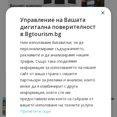
×
Управление на Вашата
дигитална поверителност
в Bgtourism.bg
Ние използваме бисквитки, за да
персонализираме съдържанието,
рекламите и да анализираме нашия
трафик. Също така споделяме
информация за използването на нашия
сайт от ваша страна с нашите
партньори за реклама и анализи, които
може да я комбинират с друга
информация, която сте им
предоставили или която са събрали от
“Пощенска картичка от…”: Петрич – Изживяване
отвъд очакваното
вашето използване на техните услуги.
11/07/2026 11:22
Прочетете още
Петрич