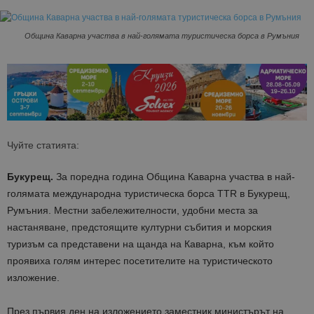
Община Каварна участва в най-голямата туристическа борса в Румъния
Чуйте статията:
Букурещ.
За поредна година Община Каварна участва в най-
голямата международна туристическа борса ТТR в Букурещ,
Румъния. Местни забележителности, удобни места за
настаняване, предстоящите културни събития и морския
туризъм са представени на щанда на Каварна, към който
проявиха голям интерес посетителите на туристическото
изложение.
През първия ден на изложението заместник министърът на