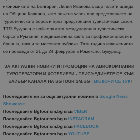
икономиката на България, Лилия Иванова също посети щанда
на Община Каварна, като пожела успех при представянето на
туристическата борса и през предстоящия туристически сезон.
ТТR-Букурещ е най-голямата международна туристическа
борса в Румъния, предназначена както за професионалисти в
бранша, така и за масовата публика. Тази година изложението
се провежда от 21 до 24 февруари в Ромекспо, Букурещ.
ЗА АКТУАЛНИ НОВИНИ И ПРОМОЦИИ НА АВИОКОМПАНИИ,
ТУРОПЕРАТОРИ И ХОТЕЛИЕРИ - ПРИСЪЕДИНЕТЕ СЕ КЪМ
ВАЙБЪР КАНАЛА НА BGTOURISM.BG -
ВКЛЮЧИ СЕ ТУК
!
Последвайте ни за още актуални новини
в
Google News
Showcase
Последвайте
Bgtourism.bg във
VIBER
Последвайте
Bgtourism.bg в
INSTAGRAM
Последвайте
Bgtourism.bg във
FACEBOOK
Последвайте
Bgtourism.bg в
YOUTUBE