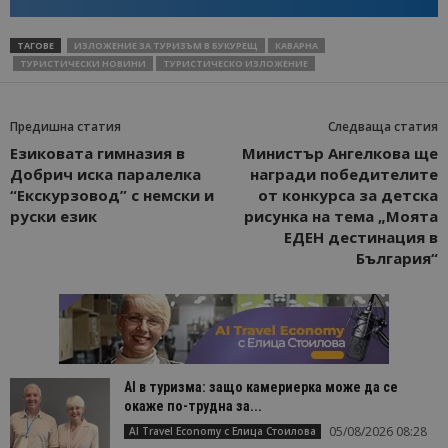
ТАГОВЕ
ИЗЛОЖЕНИЕ ЗА ТУРИЗЪМ В БУКУРЕЩ
КАВАРНА
ТУРИСТИЧЕСКИ НОВИНИ
ТУРИСТИЧЕСКО ИЗЛОЖЕНИЕ
Предишна статия
Следваща статия
Езиковата гимназия в
Министър Ангелкова ще
Добрич иска паралелка
награди победителите
“Екскурзовод” с немски и
от конкурса за детска
руски език
рисунка на тема „Моята
ЕДЕН дестинация в
България“
AI в туризма: защо камериерка може да се
окаже по-трудна за...
05/08/2026 08:28
AI Travel Economy с Елица Стоилова