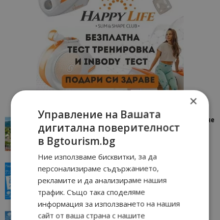
×
Управление на Вашата
“Пощенска картичка от…”: Петрич – Изживяване
дигитална поверителност
отвъд очакваното
в Bgtourism.bg
11/07/2026 11:22
Петрич
Ние използваме бисквитки, за да
персонализираме съдържанието,
“Пощенска картичка от…”: Пловдив, градът на
всички времена
рекламите и да анализираме нашия
23/06/2026 10:00
Пловдив
трафик. Също така споделяме
информация за използването на нашия
сайт от ваша страна с нашите
“Пощенска картичка от…”: Перник – град на