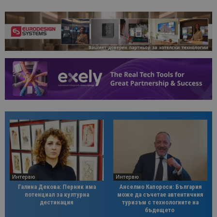
Интервю
Интервю
Галина Декова: Перник има
Анселмо Капороси: България
потенциал за културна
може да съчетае автентичния
дестинация
туризъм с технологиите на
бъдещето