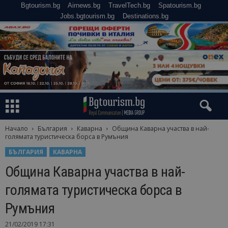
Bgtourism.bg
Airnews.bg
TravelTech.bg
Spatourism.bg
Jobs.bgtourism.bg
Destinations.bg
Начало
България
Каварна
Община Каварна участва в най-
голямата туристическа борса в Румъния
БЪЛГАРИЯ
КАВАРНА
Община Каварна участва в най-
голямата туристическа борса в
Румъния
21/02/2019 17:31