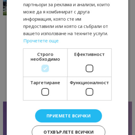
традициите, културата и вдъхновяващите...
партньори за реклама и анализи, които
17/06/2026 09:01
Перник
може да я комбинират с друга
информация, която сте им
предоставили или която са събрали от
вашето използване на техните услуги.
Прочетете още
Строго
Ефективност
необходимо
Таргетиране
Функционалност
ПРИЕМЕТЕ ВСИЧКИ
ОТХВЪРЛЕТЕ ВСИЧКИ