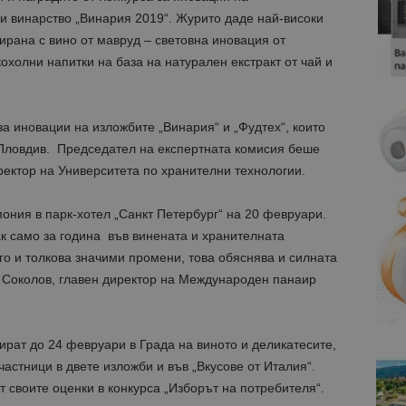
и винарство „Винария 2019“. Журито даде най-високи
ирана с вино от мавруд – световна иновация от
охолни напитки на база на натурален екстракт от чай и
за иновации на изложбите „Винария“ и „Фудтех“, които
Пловдив. Председател на експертната комисия беше
ектор на Университета по хранителни технологии.
ония в парк-хотел „Санкт Петербург“ на 20 февруари.
к само за година във винената и хранителната
о и толкова значими промени, това обяснява и силната
н Соколов, главен директор на Международен панаир
ират до 24 февруари в Града на виното и деликатесите,
астници в двете изложби и във „Вкусове от Италия“.
 своите оценки в конкурса „Изборът на потребителя“.