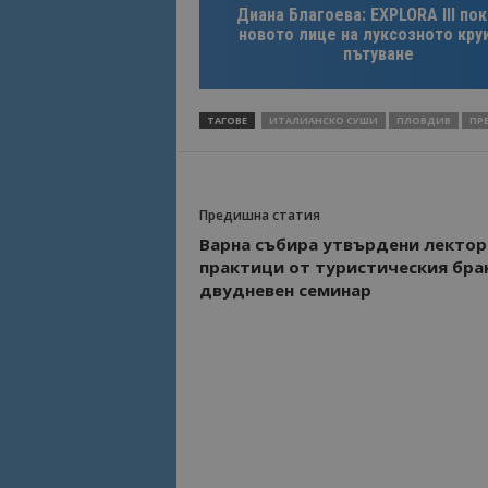
Диана Благоева: EXPLORA III по
новото лице на луксозното кру
Име
пътуване
Име
sc_is_visitor_uniq
is_visitor_unique
ТАГОВЕ
ИТАЛИАНСКО СУШИ
ПЛОВДИВ
ПР
is_unique
Предишна статия
_ga_B09EBBY8PY
Варна събира утвърдени лектор
практици от туристическия бра
_ga_WXPDN4HSCV
двудневен семинар
_ga_FK650GXHRZ
_ga