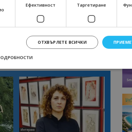
Ефективност
Таргетиране
Фун
мо
ОТХВЪРЛЕТЕ ВСИЧКИ
ПРИЕМЕ
ПОДРОБНОСТИ
Строго необходимо
Ефективност
Таргетиране
Функционалност
е бисквитки позволяват основната функционалност на уебсайта, като потребит
нта. Уебсайтът не може да се използва правилно без строго необходими бискви
Доставчик
/
Валиден
Описание
Домейн
до
epted
lisandraramos.com
7 дни
Тази бисквитка се използва, за да зап
bgtourism.bg
на потребителя за използването на бис
Интервю