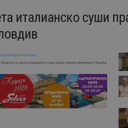
ета италианско суши пр
ловдив
Първото в света италианско суши прави своята премиера в Пловдив