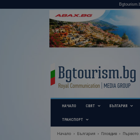
Bgtourism.
B
g
t
o
u
r
i
НАЧАЛО
СВЯТ
БЪЛГАРИЯ
s
m
.
ТРАНСПОРТ
b
g
Начало
България
Пловдив
Първото 
–