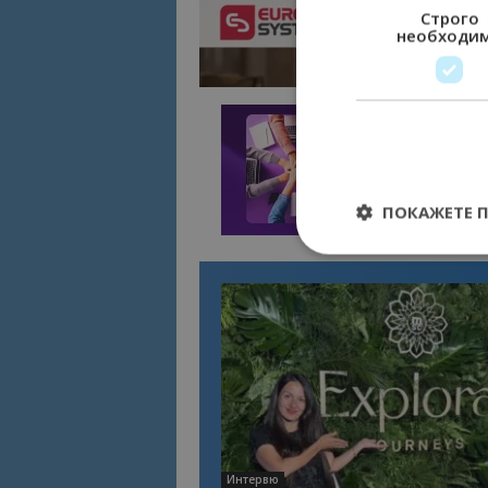
Строго
необходи
ПОКАЖЕТЕ 
Строго необходимит
управление на акау
Име
cookie_notice_acc
Интервю