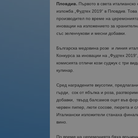
Пловдив.
Първото в света италианско
изложба „Фудтех 2019“ в Пловдив. Това
производител по време на церемонията
иновации на изложението за хранителна
със зеленчукови и месни добавки.
Българска медовина розе и линия итали
Конкурса за иновации на „Фудтех 2019“,
комисията отличи кози суджук с три ви
кулинар.
Сред наградените вкусотии, предлагани
гърди, сок от ябълка и роза, разтворим
добавки, твърд балсамов оцет във фор
червен пипер, люти сосове, пюрета и с
Италиански изложители станаха финали
вино.
По време на церемонията бяха връчени