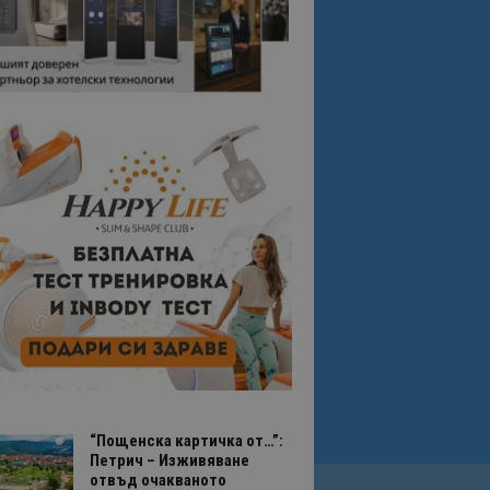
“Пощенска картичка от…”:
Петрич – Изживяване
отвъд очакваното