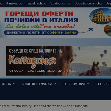
bg
Airnews.bg
TravelTech.bg
Spatourism.bg
Jobs.bgtourism.bg
Des
МЕСТА
СЪБИТИЕН ТУРИЗЪМ
ТУРОПЕРАТОРИ
ТЕХНОЛО
в света италианско суши прави своята премиера в Пловдив