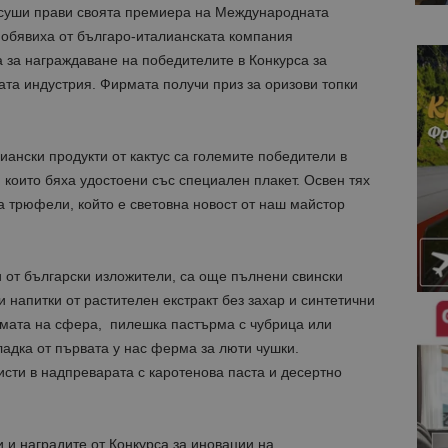
 суши прави своята премиера на Международната
 обявиха от българо-италианската компания
 за награждаване на победителите в Конкурса за
та индустрия. Фирмата получи приз за оризови топки
ански продукти от кактус са големите победители в
 които бяха удостоени със специален плакет. Освен тях
да трюфели, който е световна новост от наш майстор
 от български изложители, са още пълнени свински
и напитки от растителен екстракт без захар и синтетични
мата на сфера, пилешка пастърма с чубрица или
ладка от първата у нас ферма за люти чушки.
сти в надпреварата с каротенова паста и десертно
 и наградите от Конкурса за иновации на