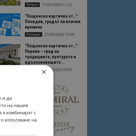
11/07/2026 11:22
Петрич
“Пощенска картичка от…”:
Пловдив, градът на всички
времена
23/06/2026 10:00
Пловдив
“Пощенска картичка от…”:
Перник – град на
традициите, културата и
вдъхновяващите...
×
17/06/2026 09:01
Перник
 и да
ето на нашия
а я комбинират с
то използване на