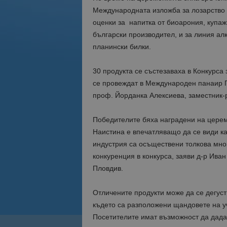
Международната изложба за лозарство 
оценки за напитка от биоарония, купаж
български производител, и за линия алк
планински билки.
30 продукта се състезаваха в Конкурса 
се провеждат в Международен панаир 
проф. Йорданка Алексиева, заместник-р
Победителите бяха наградени на церем
Наистина е впечатляващо да се види ка
индустрия са осъществени толкова мног
конкуренция в конкурса, заяви д-р Ива
Пловдив.
Отличените продукти може да се дегуст
където са разположени щандовете на уч
Посетителите имат възможност да дадат