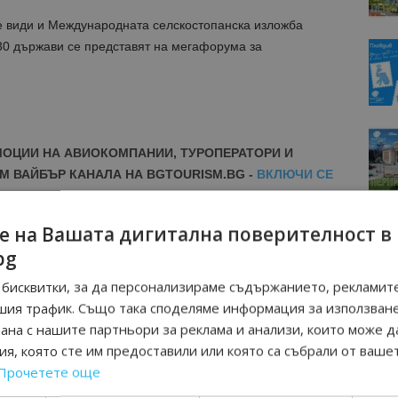
е види и Международната селскостопанска изложба
30 държави се представят на мегафорума за
МОЦИИ НА АВИОКОМПАНИИ, ТУРОПЕРАТОРИ И
М ВАЙБЪР КАНАЛА НА BGTOURISM.BG -
ВКЛЮЧИ СЕ
ТУК
!
е на Вашата дигитална поверителност в
вини
в
Google News Showcase
bg
R
RAM
бисквитки, за да персонализираме съдържанието, рекламите
EBOOK
шия трафик. Също така споделяме информация за използван
BE
рана с нашите партньори за реклама и анализи, които може д
я, която сте им предоставили или която са събрали от ваше
Прочетете още