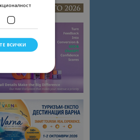
кционалност
ТЕ ВСИЧКИ
елско влизане и
тки.
омните съгласието
квитки на сайта.