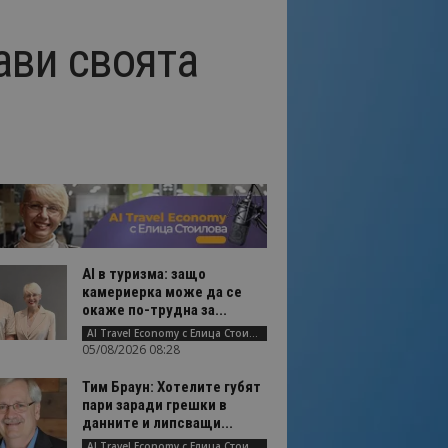
ави своята
AI в туризма: защо
камериерка може да се
окаже по-трудна за...
AI Travel Economy с Елица Стоилова
05/08/2026 08:28
Тим Браун: Хотелите губят
пари заради грешки в
данните и липсващи...
AI Travel Economy с Елица Стоилова