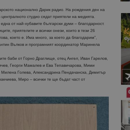
рското национално Дарик радио. На рождения ден на
 централното студио сядат приятели на медията.
 една от най-хубавите български думи – благодарност.
ците, приятелите и всички онези, които в тези 26
ова, което е. Има много, за което да благодарим”,
антин Вълков и програмният координатор Маринела
те баби от Горно Драглище, отец Ангел, Иван Гарелов,
ичев, Георги Мамалев и Ева Тепавичарова, Мими
, Милена Голева, Александрина Пендачанска, Димитър
акчиева, Миро – всички те ще бъдат част от