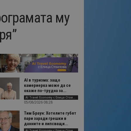
рограмата му
ря”
AI в туризма: защо
камериерка може да се
окаже по-трудна за...
AI Travel Economy с Елица Стоилова
05/08/2026 08:28
Тим Браун: Хотелите губят
пари заради грешки в
данните и липсващи...
AI Travel Economy с Елица Стоилова