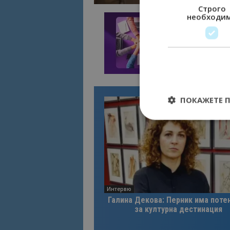
Строго
необходи
ПОКАЖЕТЕ 
Строго необходимит
управление на акау
Име
Интервю
Галина Декова: Перник има поте
cookie_notice_acc
за културна дестинация