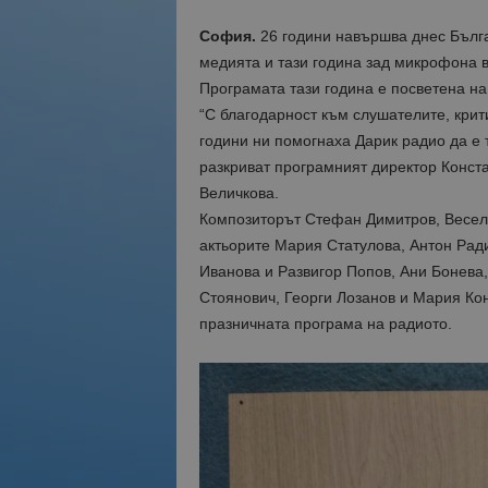
София.
26 години навършва днес Бълга
медията и тази година зад микрофона в
Програмата тази година е посветена на
“С благодарност към слушателите, крити
години ни помогнаха Дарик радио да е т
разкриват програмният директор Конст
Величкова.
Композиторът Стефан Димитров, Весели
актьорите Мария Статулова, Антон Рад
Иванова и Развигор Попов, Ани Бонева
Стоянович, Георги Лозанов и Мария Кон
празничната програма на радиото.