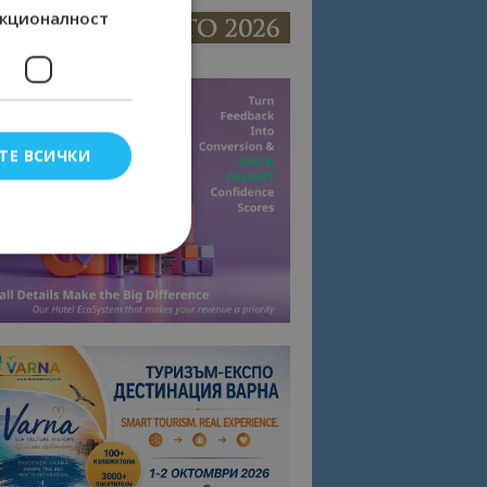
кционалност
ТЕ ВСИЧКИ
елско влизане и
тки.
омните съгласието
квитки на сайта.