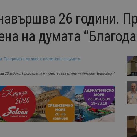
навършва 26 години. П
ена на думата “Благода
ва 26 години. Програмата му днес е посветена на думата “Благодаря”