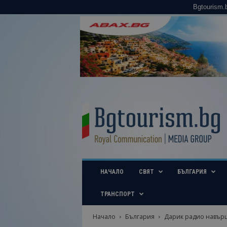
Bgtourism.
B
g
t
o
u
r
i
НАЧАЛО
СВЯТ
БЪЛГАРИЯ
s
m
.
ТРАНСПОРТ
b
g
Начало
България
Дарик радио навършв
–