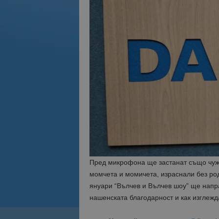
Пред микрофона ще застанат също чужд
момчета и момичета, израснали без род
януари “Вълчев и Вълчев шоу” ще напра
нашенската благодарност и как изглежда