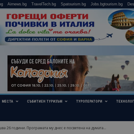
bg
Airnews.bg
TravelTech.bg
Spatourism.bg
Jobs.bgtourism.bg
Des
МЕСТА
СЪБИТИЕН ТУРИЗЪМ
ТУРОПЕРАТОРИ
ТЕХНОЛО
а 26 години. Програмата му днес е посветена на думата...