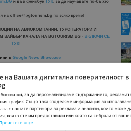
sm.BG
и във фейсбук
ТУК
, за да научавате по-бързо
ия на
office@bgtourism.bg
по всяко време!
МОЦИИ НА АВИОКОМПАНИИ, ТУРОПЕРАТОРИ И
М ВАЙБЪР КАНАЛА НА BGTOURISM.BG -
ВКЛЮЧИ СЕ
ТУК
!
вини
в
Google News Showcase
R
RAM
е на Вашата дигитална поверителност в
EBOOK
bg
BE
бисквитки, за да персонализираме съдържанието, рекламите
шия трафик. Също така споделяме информация за използван
рана с нашите партньори за реклама и анализи, които може д
я, която сте им предоставили или която са събрали от ваше
Прочетете още