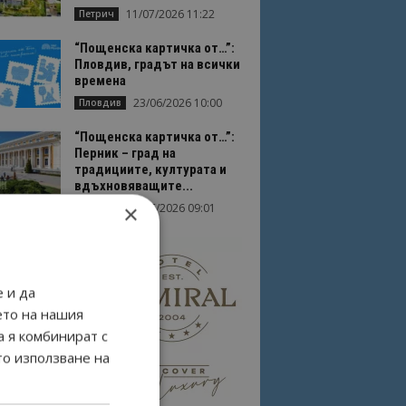
11/07/2026 11:22
Петрич
“Пощенска картичка от…”:
Пловдив, градът на всички
времена
23/06/2026 10:00
Пловдив
“Пощенска картичка от…”:
Перник – град на
традициите, културата и
вдъхновяващите...
×
17/06/2026 09:01
Перник
 и да
ето на нашия
а я комбинират с
то използване на