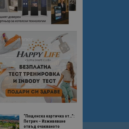
“Пощенска картичка от…”:
Петрич – Изживяване
отвъд очакваното