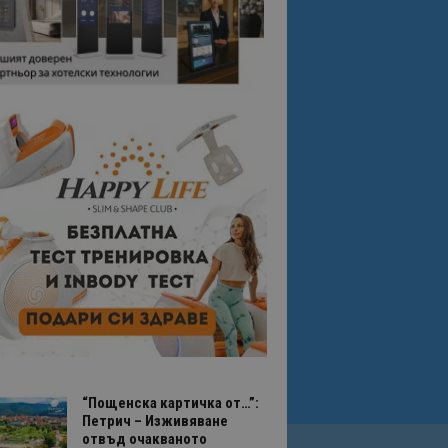
“Пощенска картичка от…”:
Петрич – Изживяване
отвъд очакваното