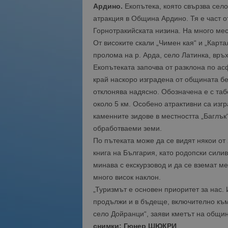
Ардино.
Екопътека, която свързва сел
атракция в
Община Ардино
. Тя е част 
Горнотракийската низина. На много ме
От високите скали „Чимен кая“ и „Карт
пролома на р. Арда, село Латинка, връ
Екопътеката започва от разклона по а
край наскоро изградена от общината бе
отклонява надясно. Обозначена е с таб
около 5 км. Особено атрактивни са изг
каменните зидове в местността „Баглък
обработваеми земи.
По пътеката може да се видят някои от
книга на България, като родопски сили
минава с екскурзовод и да се вземат ме
много висок наклон.
„Туризмът е основен приоритет за нас.
продължи и в бъдеще, включително към 
село Дойранци“, заяви кметът на общи
снимки: Гюнер ШЮКРИ