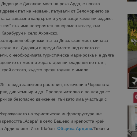
о Дядовци с
Дяволски мост
на река Арда, е новата
от древен път на кервани, пътували от Беломорието за
ста са запазени калдъръм и укрепващи каменни зидове.
ал кая“ пък има невероятен панорамен изглед към
х Карабурун и село Ахрянско.
сфалтирания общински път за Дяволския мост, минава
седка в с. Дядовци и преди билото над селото се
ели, с необходимата туристическа маркировка и е дълга
радените от местни хора старинни кладенци по пътя,
“ край селото, където преди години е имало
 25-те вида защитени растения, включени в Червената
вряк, див чемшир и др. Препоръчително е по нея да се
рки за безопасно движение, тъй като има участъци с
 Изграждането на туристическа инфраструктура ще
крепостта „Асара“ в село Башево и крепостта край
на Ардино инж. Изет Шабан.
Община Ардино
/Текст и