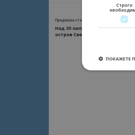
Строго
необходи
Предишна статия
Над 35 хиляди туристи са посет
остров Света Анастасия
ПОКАЖЕТЕ 
Строго необходимит
управление на акау
Име
cookie_notice_acc