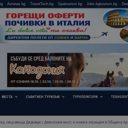
bg
Airnews.bg
TravelTech.bg
Spatourism.bg
Jobs.bgtourism.bg
Des
МЕСТА
СЪБИТИЕН ТУРИЗЪМ
ТУРОПЕРАТОРИ
ТЕХНОЛО
ека, свързваща Дядовци с Дяволския мост, е новата атракция в Община А