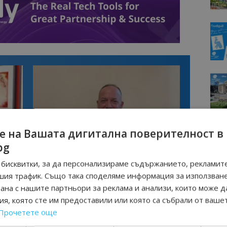
е на Вашата дигитална поверителност в
bg
Интервю
бисквитки, за да персонализираме съдържанието, рекламите
нциал
Анселмо Капороси: България може да
шия трафик. Също така споделяме информация за използван
съчетае автентичния туризъм с
технологиите на бъдещето
рана с нашите партньори за реклама и анализи, които може д
я, която сте им предоставили или която са събрали от ваше
Прочетете още