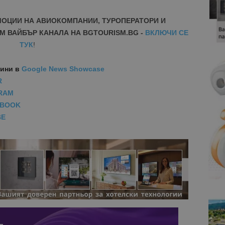
МОЦИИ НА АВИОКОМПАНИИ, ТУРОПЕРАТОРИ И
М ВАЙБЪР КАНАЛА НА BGTOURISM.BG -
ВКЛЮЧИ СЕ
ТУК
!
вини
в
Google News Showcase
R
RAM
EBOOK
BE