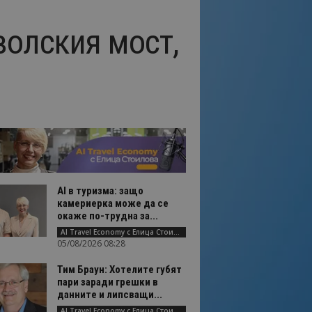
волския мост,
AI в туризма: защо
камериерка може да се
окаже по-трудна за...
AI Travel Economy с Елица Стоилова
05/08/2026 08:28
Тим Браун: Хотелите губят
пари заради грешки в
данните и липсващи...
AI Travel Economy с Елица Стоилова