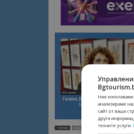
Управлени
Bgtourism.
Интервю
Ние използваме 
Галина Декова: Перник има поте
анализираме на
за културна дестинация
сайт от ваша ст
друга информаци
техните услуги.
ТАГОВЕ
АРДИНО
ЕКОПЪТЕКА