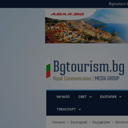
Bgtourism.
B
g
t
o
u
r
i
НАЧАЛО
СВЯТ
БЪЛГАРИЯ
s
m
.
ТРАНСПОРТ
b
g
Начало
България
Кърджали
Екопът
–