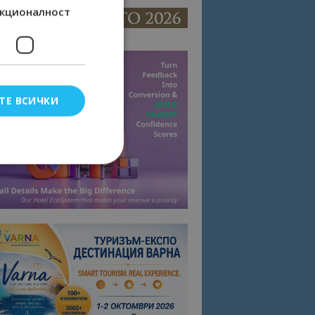
кционалност
ТЕ ВСИЧКИ
елско влизане и
тки.
омните съгласието
квитки на сайта.