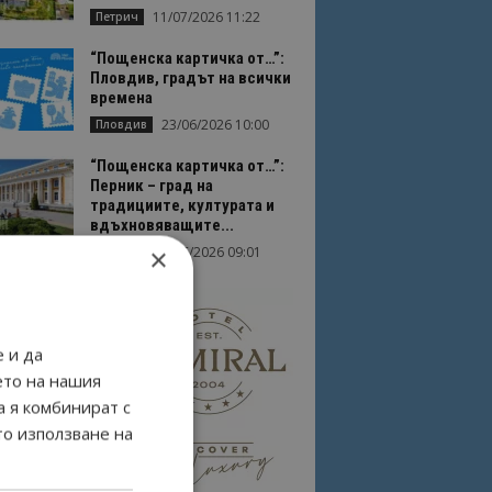
11/07/2026 11:22
Петрич
“Пощенска картичка от…”:
Пловдив, градът на всички
времена
23/06/2026 10:00
Пловдив
“Пощенска картичка от…”:
Перник – град на
традициите, културата и
вдъхновяващите...
×
17/06/2026 09:01
Перник
 и да
ето на нашия
а я комбинират с
то използване на