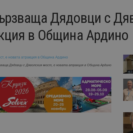
вързваща Дядовци с Дя
акция в Община Ардино
зваща Дядовци с Дяволския мост, е новата атракция в Община Ардино