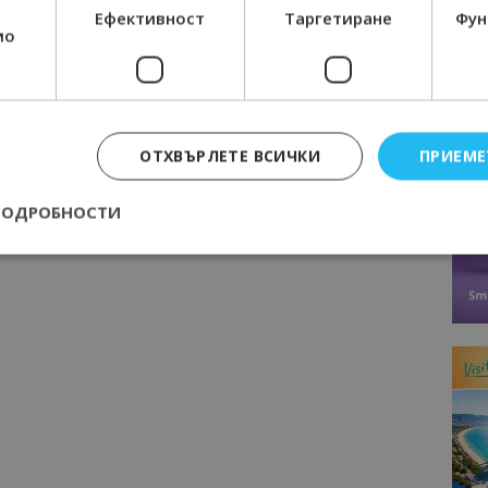
Ефективност
Таргетиране
Фун
мо
Следваща статия
или
МС: Одобрени са допълнителни
разходи по бюджета на
Министерство на туризма по
ОТХВЪРЛЕТЕ ВСИЧКИ
ПРИЕМЕ
програмата за настанените
украинци
ПОДРОБНОСТИ
Строго необходимо
Ефективност
Таргетиране
Функционалност
е бисквитки позволяват основната функционалност на уебсайта, като потребит
нта. Уебсайтът не може да се използва правилно без строго необходими бискви
Доставчик
/
Валиден
Описание
Домейн
до
epted
lisandraramos.com
7 дни
Тази бисквитка се използва, за да зап
bgtourism.bg
на потребителя за използването на бис