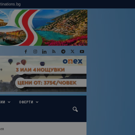
tinations.bg
ГИИ
ОФЕРТИ
ия