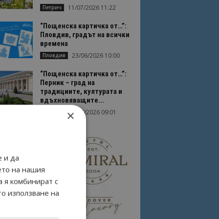
11/07/2026 11:22
Петрич
“Пощенска картичка от…”:
Пловдив, градът на всички
времена
23/06/2026 10:00
Пловдив
“Пощенска картичка от…”:
Перник – град на
традициите, културата и
вдъхновяващите...
×
17/06/2026 09:01
Перник
 и да
ето на нашия
а я комбинират с
то използване на