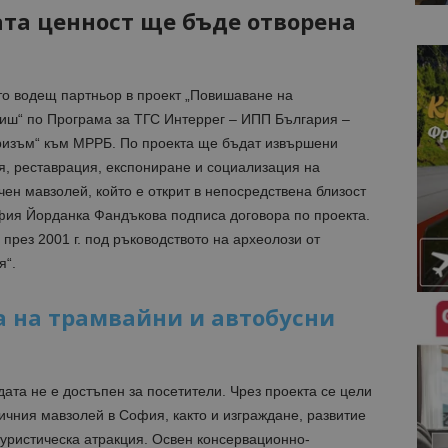
та ценност ще бъде отворена
о водещ партньор в проект „Повишаване на
Ниш“ по Програма за ТГС Интеррег – ИПП България –
уризъм“ към МРРБ. По проекта ще бъдат извършени
я, реставрация, експониране и социализация на
чен мавзолей, който е открит в непосредствена близост
фия Йорданка Фандъкова подписа договора по проекта.
рез 2001 г. под ръководството на археолози от
я“.
а на трамвайни и автобусни
та не е достъпен за посетители. Чрез проекта се цели
чния мавзолей в София, както и изграждане, развитие
туристическа атракция. Освен консервационно-