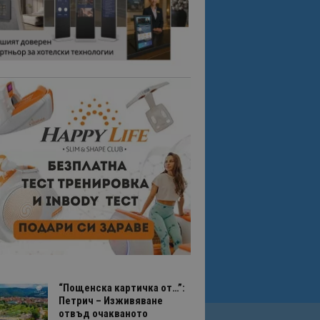
“Пощенска картичка от…”:
Петрич – Изживяване
отвъд очакваното