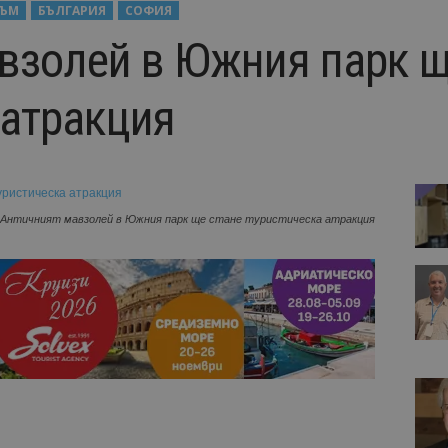
ЗЪМ
БЪЛГАРИЯ
СОФИЯ
взолей в Южния парк щ
 атракция
Античният мавзолей в Южния парк ще стане туристическа атракция