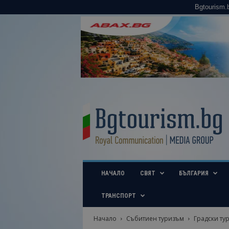
Bgtourism.
B
g
t
o
u
r
i
НАЧАЛО
СВЯТ
БЪЛГАРИЯ
s
m
.
ТРАНСПОРТ
b
g
Начало
Събитиен туризъм
Градски ту
–