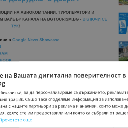
МОЦИИ НА АВИОКОМПАНИИ, ТУРОПЕРАТОРИ И
М ВАЙБЪР КАНАЛА НА BGTOURISM.BG -
ВКЛЮЧИ СЕ
ТУК
!
вини
в
Google News Showcase
R
RAM
EBOOK
BE
е на Вашата дигитална поверителност в
bg
бисквитки, за да персонализираме съдържанието, рекламите
шия трафик. Също така споделяме информация за използван
рана с нашите партньори за реклама и анализи, които може д
я, която сте им предоставили или която са събрали от ваше
Прочетете още