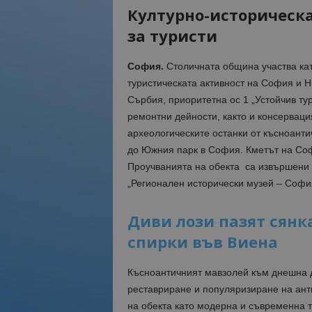
Културно-историческа
за туристи
София.
Столичната община участва кат
туристическата активност на София и 
Сърбия, приоритетна ос 1 „Устойчив т
ремонтни дейности, както и консерваци
археологическите останки от късноанти
до Южния парк в София. Кметът на Со
Проучванията на обекта са извършени п
„Регионален исторически музей – Софи
Диви лози пазят сянк
спирки във Виена
Късноантичният мавзолей към днешна да
реставриране и популяризиране на анти
на обекта като модерна и съвременна 