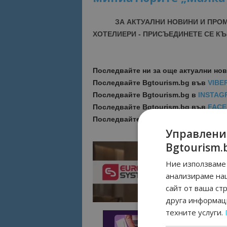
ЗА АКТУАЛНИ НОВИНИ И ПРО
ХОТЕЛИЕРИ - ПРИСЪЕДИНЕТЕ СЕ КЪ
Последвайте ни за още актуални но
Последвайте
Bgtourism.bg във
VIBE
Последвайте
Bgtourism.bg в
INSTAG
Последвайте
Bgtourism.bg във
FAC
Последвайте
Bgtourism.bg в
YOUTU
Управлени
Bgtourism.
Ние използваме 
анализираме на
сайт от ваша ст
друга информаци
техните услуги.