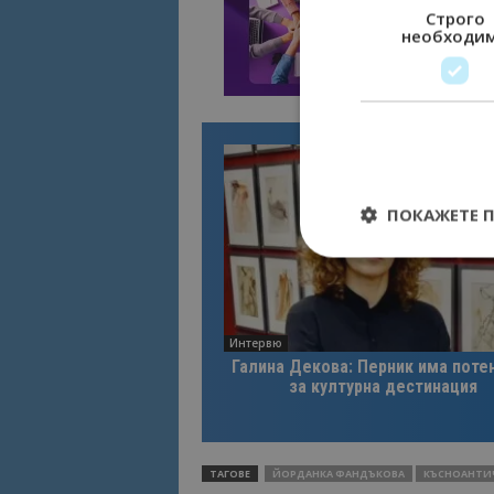
Строго
необходи
ПОКАЖЕТЕ 
Строго необходимит
Интервю
управление на акау
Галина Декова: Перник има поте
за културна дестинация
Име
cookie_notice_acc
ТАГОВЕ
ЙОРДАНКА ФАНДЪКОВА
КЪСНОАНТИ