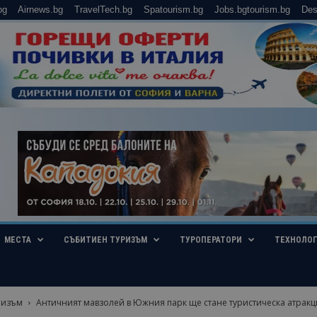
bg
Airnews.bg
TravelTech.bg
Spatourism.bg
Jobs.bgtourism.bg
Des
МЕСТА
СЪБИТИЕН ТУРИЗЪМ
ТУРОПЕРАТОРИ
ТЕХНОЛО
ризъм
Античният мавзолей в Южния парк ще стане туристическа атракц