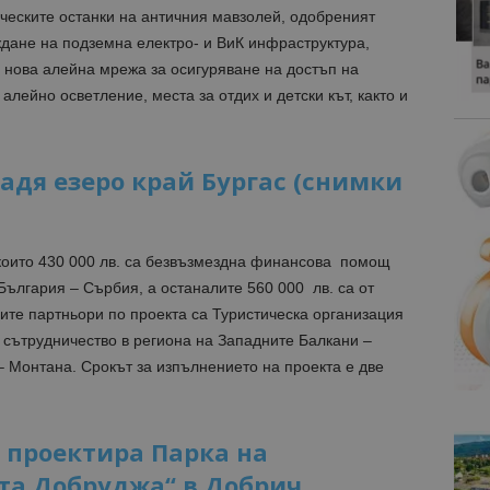
ческите останки на античния мавзолей, одобреният
ждане на подземна електро- и ВиК инфраструктура,
нова алейна мрежа за осигуряване на достъп на
алейно осветление, места за отдих и детски кът, както и
адя езеро край Бургас (снимки
т които 430 000 лв. са безвъзмездна финансова помощ
ългария – Сърбия, а останалите 560 000 лв. са от
те партньори по проекта са Туристическа организация
 сътрудничество в региона на Западните Балкани –
 Монтана. Срокът за изпълнението на проекта е две
 проектира Парка на
а Добруджа“ в Добрич