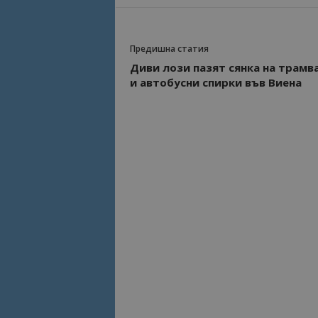
Име
Име
Предишна статия
sc_is_visitor_uniq
is_visitor_unique
Диви лози пазят сянка на трамв
и автобусни спирки във Виена
is_unique
_ga_B09EBBY8PY
_ga_WXPDN4HSCV
_ga_FK650GXHRZ
_ga