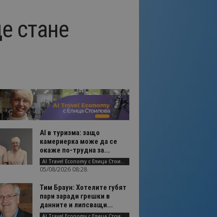
е стане
AI в туризма: защо
камериерка може да се
окаже по-трудна за...
AI Travel Economy с Елица Стоилова
05/08/2026 08:28
Тим Браун: Хотелите губят
пари заради грешки в
данните и липсващи...
AI Travel Economy с Елица Стоилова