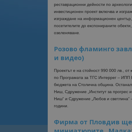
реставрационни дейности по археологи
инвестиционен проект включва и изгра
изграждане на информационен център, 
посетителите до експонираните обекти, 
озеленяване.
Розово фламинго завл
и видео)
Проектът е на стойност 990 000 лв., о
по Програмата за ТГС Интеррег – ИПП Б
бюджета на Столична община. Останали
Ниш, Сдружение „Институт за прогрес и
Ниш“ и Сдружение „Любов и светлина“ –
години.
Фирма от Пловдив ще
миниатюрите „Малкат