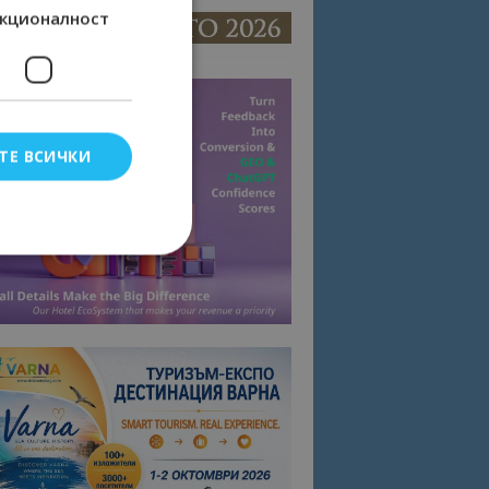
кционалност
ТЕ ВСИЧКИ
елско влизане и
тки.
омните съгласието
квитки на сайта.