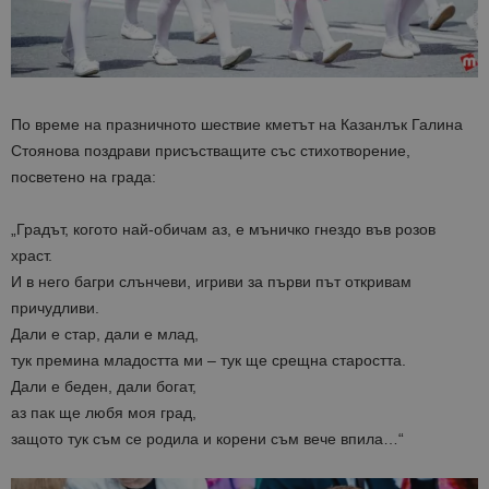
По време на празничното шествие кметът на Казанлък Галина
Стоянова поздрави присъстващите със стихотворение,
посветено на града:
„Градът, когото най-обичам аз, е мъничко гнездо във розов
храст.
И в него багри слънчеви, игриви за първи път откривам
причудливи.
Дали е стар, дали е млад,
тук премина младостта ми – тук ще срещна старостта.
Дали е беден, дали богат,
аз пак ще любя моя град,
защото тук съм се родила и корени съм вече впила…“