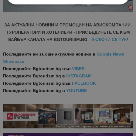
Строго необходимо
Ефективност
ЗА АКТУАЛНИ НОВИНИ И ПРОМОЦИИ НА АВИОКОМПАНИИ,
Таргетиране
Функционалност
ТУРОПЕРАТОРИ И ХОТЕЛИЕРИ - ПРИСЪЕДИНЕТЕ СЕ КЪМ
Строго необходимите бисквитки позволяват
ВАЙБЪР КАНАЛА НА BGTOURISM.BG -
ВКЛЮЧИ СЕ ТУК
!
основната функционалност на уебсайта, като
потребителско влизане и управление на
акаунта. Уебсайтът не може да се използва
Последвайте ни за още актуални новини
в
Google News
правилно без строго необходими бисквитки.
Showcase
Доставчик
/
Валиден
Име
Оп
Последвайте
Bgtourism.bg във
VIBER
Домейн
до
Последвайте
Bgtourism.bg в
INSTAGRAM
cookie_notice_accepted
lisandraramos.com
7 дни
Таз
bgtourism.bg
бис
Последвайте
Bgtourism.bg във
FACEBOOK
изп
Последвайте
Bgtourism.bg в
YOUTUBE
да 
съг
на
пот
за
изп
на 
на 