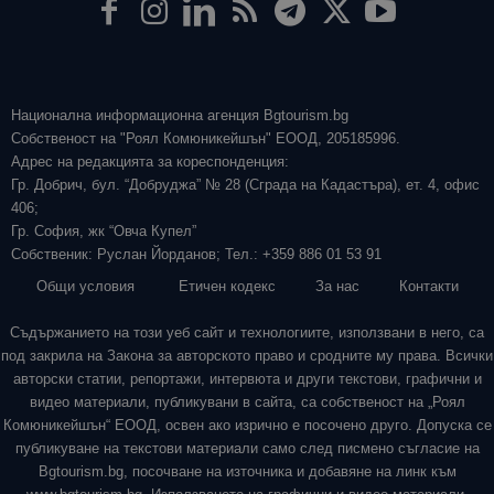
Национална информационна агенция Bgtourism.bg
Собственост на "Роял Комюникейшън" ЕООД, 205185996.
Адрес на редакцията за кореспонденция:
Гр. Добрич, бул. “Добруджа” № 28 (Сграда на Кадастъра), ет. 4, офис
406;
Гр. София, жк “Овча Купел”
Собственик: Руслан Йорданов; Тел.: +359 886 01 53 91
Общи условия
Етичен кодекс
За нас
Контакти
Съдържанието на този уеб сайт и технологиите, използвани в него, са
под закрила на Закона за авторското право и сродните му права. Всички
авторски статии, репортажи, интервюта и други текстови, графични и
видео материали, публикувани в сайта, са собственост на „Роял
Комюникейшън“ ЕООД, освен ако изрично е посочено друго. Допуска се
публикуване на текстови материали само след писмено съгласие на
Bgtourism.bg, посочване на източника и добавяне на линк към