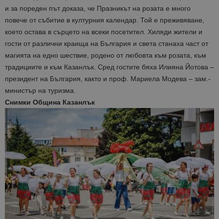
и за пореден път доказа, че Празникът на розата е много
повече от събитие в културния календар. Той е преживяване,
което остава в сърцето на всеки посетител. Хиляди жители и
гости от различни краища на България и света станаха част от
магията на едно шествие, родено от любовта към розата, към
традициите и към Казанлък. Сред гостите бяха Илияна Йотова –
президент на България, както и проф. Мариела Модева – зам.-
министър на туризма.
Снимки Община Казанлък