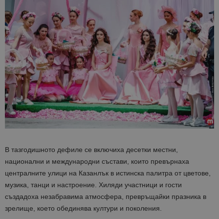
В тазгодишното дефиле се включиха десетки местни,
национални и международни състави, които превърнаха
централните улици на Казанлък в истинска палитра от цветове,
музика, танци и настроение. Хиляди участници и гости
създадоха незабравима атмосфера, превръщайки празника в
зрелище, което обединява култури и поколения.