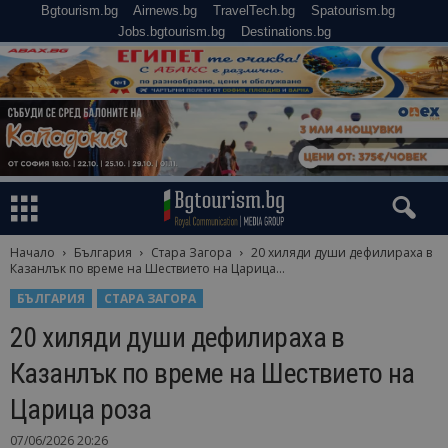
Bgtourism.bg
Airnews.bg
TravelTech.bg
Spatourism.bg
Jobs.bgtourism.bg
Destinations.bg
Начало
България
Стара Загора
20 хиляди души дефилираха в
Казанлък по време на Шествието на Царица...
БЪЛГАРИЯ
СТАРА ЗАГОРА
20 хиляди души дефилираха в
Казанлък по време на Шествието на
Царица роза
07/06/2026 20:26