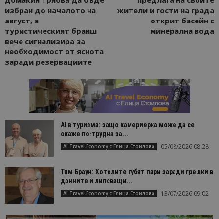
първи път
избран до началото на
жители и гости на града
завръщащ 
посетител.
август, а
открит басейн с
туристическият бранш
минерална вода
_ga_B09EBBY8PY
.bgtourism.bg
1 година
Тази бискв
1 месец
се използв
вече сигнализира за
Google Anal
необходимост от яснота
за запазва
състояние
заради резервациите
сесията.
_ga_WXPDN4HSCV
.bgtourism.bg
1 година
Тази бискв
1 месец
се използв
Google Anal
за запазва
състояние
сесията.
AI в туризма: защо камериерка може да се
_ga_FK650GXHRZ
.bgtourism.bg
1 година
Тази бискв
окаже по-трудна за...
1 месец
се използв
Google Anal
05/08/2026 08:28
AI Travel Economy с Елица Стоилова
за запазва
състояние
сесията.
Тим Браун: Хотелите губят пари заради грешки в
_ga
1 година
Името на т
Google LLC
данните и липсващи...
1 месец
бисквитка 
.bgtourism.bg
свързано с
13/07/2026 09:02
AI Travel Economy с Елица Стоилова
Google
Universal
Analytics -
е значител