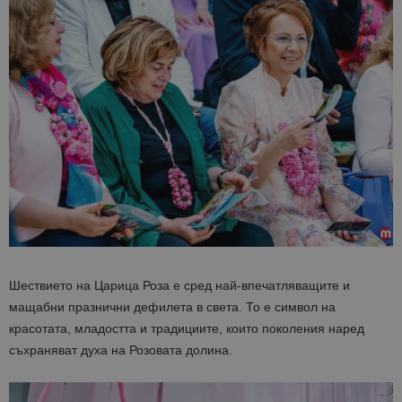
Шествието на Царица Роза е сред най-впечатляващите и
мащабни празнични дефилета в света. То е символ на
красотата, младостта и традициите, които поколения наред
съхраняват духа на Розовата долина.