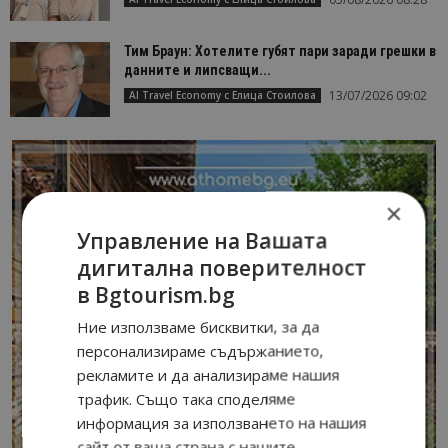
Тим Браун: Хотелите губят пари заради грешки в
данните и липсващи...
13/07/2026 09:02
AI Travel Economy с Елица Стоилова
×
Управление на Вашата
дигитална поверителност
в Bgtourism.bg
Ние използваме бисквитки, за да
персонализираме съдържанието,
рекламите и да анализираме нашия
трафик. Също така споделяме
информация за използването на нашия
сайт от ваша страна с нашите