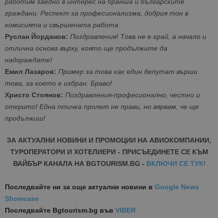
работим заедно в интерес на бранша и българските
граждани. Респект за професионализма, добрия тон в
комисията и свършената работа.
Руслан Йорданов:
Поздравления! Това не е край, а начало и
отлична основа върху, която ще продължите да
надграждате!
Емил Лазаров:
Пример за това как един депутат върши
това, за което е избран. Браво!
Христо Стоянов:
Поздравления-професионално, честно и
открито! Една птичка пролет не прави, но вярвам, че ще
продължиш!
ЗА АКТУАЛНИ НОВИНИ И ПРОМОЦИИ НА АВИОКОМПАНИИ,
ТУРОПЕРАТОРИ И ХОТЕЛИЕРИ - ПРИСЪЕДИНЕТЕ СЕ КЪМ
ВАЙБЪР КАНАЛА НА BGTOURISM.BG -
ВКЛЮЧИ СЕ ТУК
!
Последвайте ни за още актуални новини
в
Google News
Showcase
Последвайте
Bgtourism.bg във
VIBER