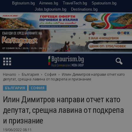
Bgtourism.bg
Airnews.bg
TravelTech.bg
Spatourism.bg
Jobs.bgtourism.bg
Destinations.bg
Начало
България
София
Илин Димитров направи отчет като
депутат, срещна лавина от подкрепа и признание
БЪЛГАРИЯ
СОФИЯ
Илин Димитров направи отчет като
депутат, срещна лавина от подкрепа
и признание
19/06/2022 08:11