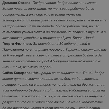
Даниела Стоева:
Поздравления, добре положено начало.
Много неща са започнати, но тепърва предстои да се
осъществят, а има още много важни теми от
коалиционното споразумение незапочнати, така че нотката
на “прощалност” не ми допада. Много работа има, но със
съвместни усилия можем да променим българския туризъм в
качестевен, устойчив и търсен продукт. Браво, Илин!
Георги Филипов:
За последните 30 години, никой в
Парламента не е направил повече за Туризма, отколкото ти
за 6 месеца! Това е човек да излезе от реалния бизнес и да
знае за какво става въпрос! А “доброжелатели” винаги ще
има – така, че смело напред!
Сийка Кацарова:
Адмирации за позицията ти. Ти най-добре
знаеш цената, която плащаш всеки ден, за да остояваш
позиции, които са в интерес не на една или на две компании,
а за по-дорото бъдеще на БГ туризма. Работата в полза на
обществото е изтощителна, изисква много лична енергия и
резултатите се виждат след време. За мен е удоволствие
да те познавам, както и част от екипа ти – стойностни