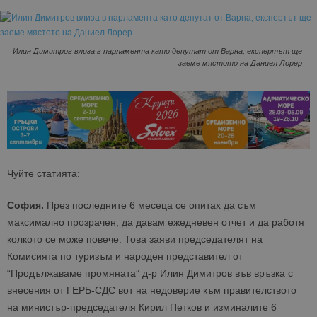
Илин Димитров влиза в парламента като депутат от Варна, експертът ще
заеме мястото на Даниел Лорер
Чуйте статията:
София.
През последните 6 месеца се опитах да съм
максимално прозрачен, да давам ежедневен отчет и да работя
колкото се може повече. Това заяви председателят на
Комисията по туризъм и народен представител от
“Продължаваме промяната” д-р Илин Димитров във връзка с
внесения от ГЕРБ-СДС вот на недоверие към правителството
на министър-председателя Кирил Петков и изминалите 6