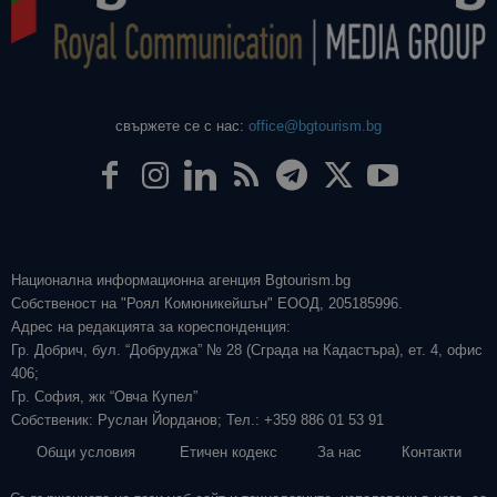
свържете се с нас:
office@bgtourism.bg
Национална информационна агенция Bgtourism.bg
Собственост на "Роял Комюникейшън" ЕООД, 205185996.
Адрес на редакцията за кореспонденция:
Гр. Добрич, бул. “Добруджа” № 28 (Сграда на Кадастъра), ет. 4, офис
406;
Гр. София, жк “Овча Купел”
Собственик: Руслан Йорданов; Тел.: +359 886 01 53 91
Общи условия
Етичен кодекс
За нас
Контакти