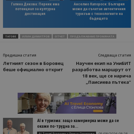
Галина Декова: Перник има
Анселмо Капороси: България
потенциал за културна
може да съчетае автентичния
дестинация
туризъм с технологиите на
бъдещето
ТАГОВЕ
ИЛИН ДИМИТРОВ
ОТЧЕТ
ПРОДЪЛЖАВАМЕ ПРОМЯНАТА
Предишна статия
Следваща статия
Летният сезон в Боровец
Научен екип на УниБИТ
беше официално открит
разработва маршрут от
18 век, ще се нарича
„Паисиева пътека“
AI в туризма: защо камериерка може да се
окаже по-трудна за...
05/08/2026 08:28
AI Travel Economy с Елица Стоилова