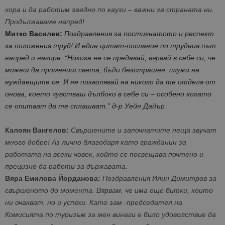
хора и да работим заедно по каузи – важни за страната ни.
Продължаваме напред!
Митко Василев:
Поздравления за постигнатото и респект
за положения труд!
И един цитат-послание по трудния път
напред и нагоре:
“Никога не се предавай, вярвай в себе си, че
можеш да промениш света, бъди безстрашен, служи на
нуждаещите се. И не позволявай на никого да те отделя от
онова, което чувстваш дълбоко в себе си – особено когато
се опитват да те сплашват.”
д-р Уейн Дайър
Калоян Вангелов:
Свършените и започнатите неща звучат
много добре! Аз лично благодаря като гражданин за
работата на всеки човек, който се посвещава почтено и
прецизно да работи за държавата.
Вяра Емилова Йорданова:
Поздравления
Илин Димитров
за
свършеното до момента. Вярвам, че има още битки, които
ни очакват, но и успехи. Като зам.-председател на
Комисията по туризъм за мен винаги е било удоволствие да