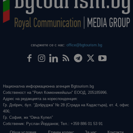
свържете се с нас:
office@bgtourism.bg
Национална информационна агенция Bgtourism.bg
Собственост на "Роял Комюникейшън" ЕООД, 205185996.
Адрес на редакцията за кореспонденция:
Гр. Добрич, бул. “Добруджа” № 28 (Сграда на Кадастъра), ет. 4, офис
406;
Гр. София, жк “Овча Купел”
Собственик: Руслан Йорданов; Тел.: +359 886 01 53 91
Общи условия
Етичен кодекс
За нас
Контакти