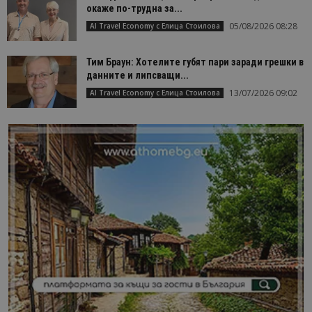
окаже по-трудна за...
05/08/2026 08:28
AI Travel Economy с Елица Стоилова
Тим Браун: Хотелите губят пари заради грешки в
данните и липсващи...
13/07/2026 09:02
AI Travel Economy с Елица Стоилова