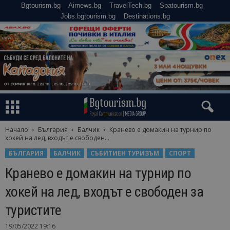
Bgtourism.bg
Airnews.bg
TravelTech.bg
Spatourism.bg
Jobs.bgtourism.bg
Destinations.bg
Начало
България
Балчик
Кранево е домакин на турнир по
хокей на лед, входът е свободен...
БЪЛГАРИЯ
БАЛЧИК
СЪБИТИЕН ТУРИЗЪМ
СПОРТ
Кранево е домакин на турнир по
хокей на лед, входът е свободен за
туристите
19/05/2022 19:16