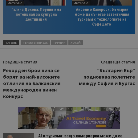
Интервю
Интервю
Галина Декова: Перник има
Анселмо Капороси: България
потенциал за културна
може да съчетае автентичния
дестинация
туризъм с технологиите на
бъдещето
ТАГОВЕ
ТЕРМА ВИЛИДЖ
ТУРНИР
ХОКЕЙ
Предишна статия
Следваща статия
Рекорден брой вина се
“България Еър”
борят за най-високите
подновява полетите
отличия на Балканския
между София и Бургас
международен винен
конкурс
AI в туризма: защо камериерка може да се