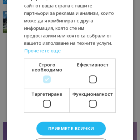
сайт от ваша страна с нашите
партньори за реклама и анализи, които
“Пощенска картичка от…”: Перник – град на
традициите, културата и вдъхновяващите...
може да я комбинират с друга
17/06/2026 09:01
информация, която сте им
Перник
предоставили или която са събрали от
вашето използване на техните услуги.
Прочетете още
Строго
Ефективност
необходимо
Таргетиране
Функционалност
ПРИЕМЕТЕ ВСИЧКИ