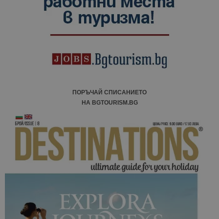
сесии и
кампании 
отчетите з
анализ на
сайтовете.
ПОРЪЧАЙ СПИСАНИЕТО
НА BGTOURISM.BG