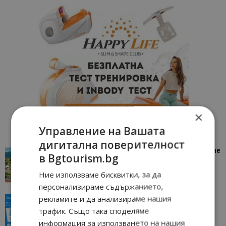
×
Управление на Вашата
дигитална поверителност
“Пощенска картичка от…”: Петрич – Изживяване
в Bgtourism.bg
отвъд очакваното
11/07/2026 11:22
Ние използваме бисквитки, за да
Петрич
персонализираме съдържанието,
рекламите и да анализираме нашия
“Пощенска картичка от…”: Пловдив, градът на
всички времена
трафик. Също така споделяме
23/06/2026 10:00
информация за използването на нашия
Пловдив