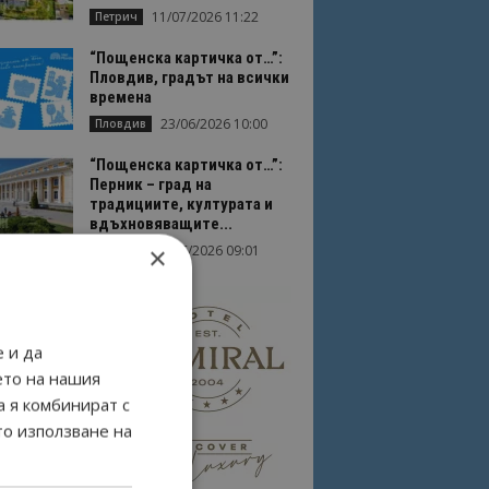
11/07/2026 11:22
Петрич
“Пощенска картичка от…”:
Пловдив, градът на всички
времена
23/06/2026 10:00
Пловдив
“Пощенска картичка от…”:
Перник – град на
традициите, културата и
вдъхновяващите...
×
17/06/2026 09:01
Перник
 и да
ето на нашия
а я комбинират с
то използване на