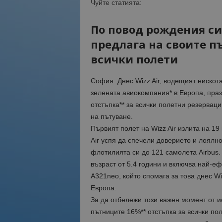
Чуйте статията:
По повод рождения с
предлага на своите п
всички полети
София. Днес Wizz Air, водещият нискот
зелената авиокомпания* в Европа, праз
отстъпка** за всички полетни резервац
на пътуване.
Първият полет на Wizz Air излита на 19
Air успя да спечели доверието и лоялн
флотилията си до 121 самолета Airbus.
възраст от 5.4 години и включва най-
A321neo, който спомага за това днес Wi
Европа.
За да отбележи този важен момент от и
пътниците 16%** отстъпка за всички пол