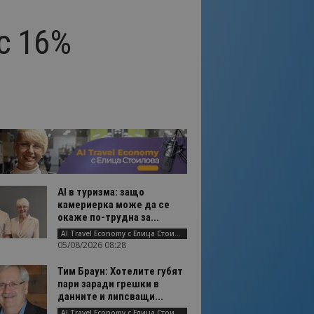
 с 16%
AI в туризма: защо
камериерка може да се
окаже по-трудна за...
AI Travel Economy с Елица Стоилова
05/08/2026 08:28
Тим Браун: Хотелите губят
пари заради грешки в
данните и липсващи...
AI Travel Economy с Елица Стоилова