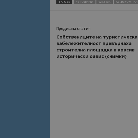
ТАГОВЕ
16 ГОДИНИ
WIIZ AIR
АВИОКОМПАН
Предишна статия
Собствениците на туристическа
забележителност превърнаха
строителна площадка в красив
исторически оазис (снимки)