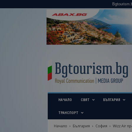
Bgtourism.
B
g
t
o
u
r
i
НАЧАЛО
СВЯТ
БЪЛГАРИЯ
s
m
.
ТРАНСПОРТ
b
g
Начало
България
София
Wizz Air п
–