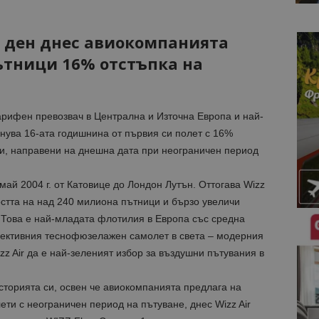
и ден днес авиокомпанията
ътници 16% отстъпка на
арифен превозвач в Централна и Източна Европа и най-
нува 16-ата годишнина от първия си полет с 16%
ии, направени на днешна дата при неограничен период
 май 2004 г. от Катовице до Лондон Лутън. Оттогава Wizz
остта на над 240 милиона пътници и бързо увеличи
 Това е най-младата флотилия в Европа със средна
ефективния теснофюзелажен самолет в света – модерния
zz Air да е най-зеленият избор за въздушни пътувания в
сторията си, освен че авиокомпанията предлага на
ети с неограничен период на пътуване, днес Wizz Air