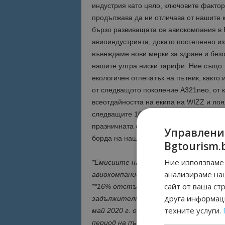
индустрия като цяло, ключовите фактор
продължава да ни отличава от нашите к
бързо развиващата се авиокомпания в 
авиоиндустрията, докато постепенно из
въвеждаме нови мерки за здраве и без
нашите ултра ниски тарифи. Ние също 
екологичен отпечатък на пътник, както
от следващото поколение A321neo, от 
всеотдайността на екипа на WIZZ и лоя
следващите 16 години ще са още по-до
празничната отстъпка, предлагана днес
Управлени
борда на нашите ултра ефективни и мо
Bgtourism.
Ние използваме 
*Емисиите на въглероден диоксид на W
анализираме на
авиокомпании според данни от април 20
сайт от ваша ст
**16% отстъпка се прилага за ценит
друга информаци
задължителни такси, но без админис
техните услуги.
май 2020 г. от 00.00 до 23.59 ч. CEST 
период на пътуване. Цената се отнася