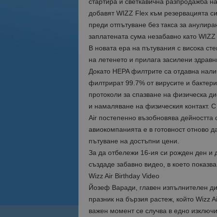
стартира и светкавична разпродажба на
добавят WIZZ Flex към резервацията си,
преди отпътуване без такса за анулира
заплатената сума незабавно като WIZZ 
В новата ера на пътувания с висока сте
на летенето и прилага засилени здравн
Докато HEPA филтрите са отдавна налич
филтрират 99.7% от вирусите и бактерии
протоколи за спазване на физическа ди
и намаляване на физическия контакт. С
Air постепенно възобновява дейността с
авиокомпанията е в готовност отново д
пътуване на достъпни цени.
За да отбележи 16-ия си рожден ден и д
създаде забавно видео, в което показва
Wizz Air Birthday Video
Йозеф Варади, главен изпълнителен дир
празник на бързия растеж, който Wizz A
важен момент се случва в едно изключ