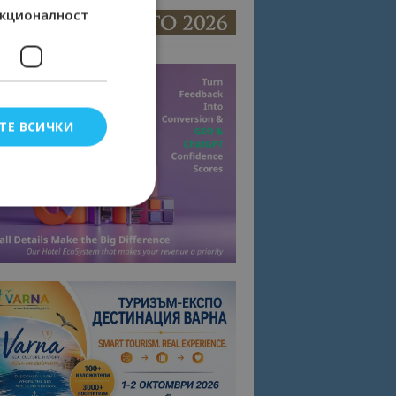
кционалност
ТЕ ВСИЧКИ
елско влизане и
тки.
омните съгласието
квитки на сайта.