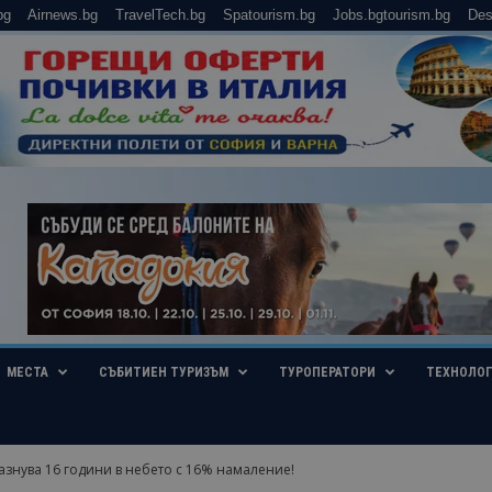
bg
Airnews.bg
TravelTech.bg
Spatourism.bg
Jobs.bgtourism.bg
Des
МЕСТА
СЪБИТИЕН ТУРИЗЪМ
ТУРОПЕРАТОРИ
ТЕХНОЛО
разнува 16 години в небето с 16% намаление!