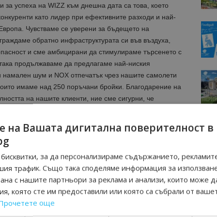
и за успеха на WIZZ към днешна дата са това, което
онкуренти като лидер при ефективните разходи и най-
Европа. Чувстваме се уверени за бъдещето на
граждаме обратно инфраструктурата си във въздуха,
опасност и сме амбицирани да стимулираме търсенето с
така продължаваме да предлагаме най-ниския
 и намален шум и NOX отпечатък чрез нашите самолети
които имаме над 250 поръчани бройки. Благодарение на
лността на нашите клиенти, ние сме сигурни, че
бри. Надяваме се нашите пътници да се възползват от
, и с нетърпение очакваме скоро да ги посрещнем на
е на Вашата дигитална поверителност в
дерни самолети.”
bg
бисквитки, за да персонализираме съдържанието, рекламите
izz Air са най-ниските сред европейските
шия трафик. Също така споделяме информация за използван
20 г. (57.2 гр/км/пътник).
рана с нашите партньори за реклама и анализи, които може д
е на самолетните билети, включващи всички данъци и
я, която сте им предоставили или която са събрали от ваше
тративната такса. Тази промоция се прилага на 19
Прочетете още
и важи за всички полети на Wizz Air без ограничение в
 само за резервации, направени на wizzair.com или