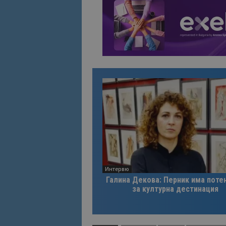
Име
Име
sc_is_visitor_uniq
is_visitor_unique
is_unique
_ga_B09EBBY8PY
_ga_WXPDN4HSCV
_ga_FK650GXHRZ
Интервю
_ga
Галина Декова: Перник има поте
за културна дестинация