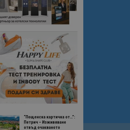
“Пощенска картичка от…”:
Петрич – Изживяване
отвъд очакваното