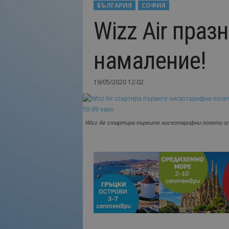
БЪЛГАРИЯ
СОФИЯ
Н
Wizz Air праз
а
й
-
намаление!
в
а
ж
19/05/2020 12:02
н
о
т
о
Wizz Air стартира първите нискотарифни полети от
о
т
т
у
р
и
з
м
а
!