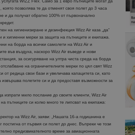
 услугата WIZZ Flex. Само за 1 евро пътниците могат да
 която позволява те да отменят своя полет до 3 часа
не и да получат обратно 100% от първоначално
кредит.
пен на хигиенизиране и дезинфекция Wizz Air каза „да”
и и хигиенни мерки за защита на пътниците и екипажа.
ни на борда на всички самолети на Wizz Air и
те във въздуха, наскоро Wizz Air въведе и нови
станция, за осигуряване на ултра чиста среда на борда
 отслабване на ограничителните мерки по цял свят Wizz
и от редица свои бази и увеличава капацитета си, като
а извършва полетите си и да предоставя възможности за
а изпрати мило послание до своите клиенти, Wizz Air
 на пътниците си колко много те липсват на екипажа:
ектор на Wizz Air, заяви: „Нашата 16-а годишнина е
ir постигна от първия си полет до днес. Въпреки че този
ително предизвикателното време за авиационната