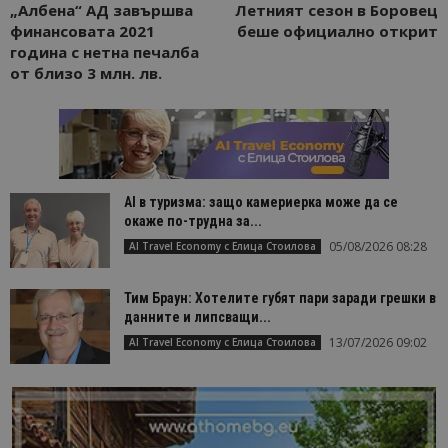
„Албена“ АД завършва
Летният сезон в Боровец
финансовата 2021
беше официално открит
година с нетна печалба
от близо 3 млн. лв.
AI в туризма: защо камериерка може да се
окаже по-трудна за...
05/08/2026 08:28
AI Travel Economy с Елица Стоилова
Тим Браун: Хотелите губят пари заради грешки в
данните и липсващи...
13/07/2026 09:02
AI Travel Economy с Елица Стоилова