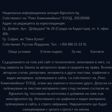
Национална информационна агенция Bgtourism.bg
Собственост на "Роял Комюникейшън" ЕООД, 205185996.
Адрес на редакцията за кореспонденция:
Гр. Добрич, бул. “Добруджа” № 28 (Сграда на Кадастъра), ет. 4, офис
406;
Гр. София, жк “Овча Купел”
Собственик: Руслан Йорданов; Тел.: +359 886 01 53 91
Общи условия
Етичен кодекс
За нас
Контакти
Съдържанието на този уеб сайт и технологиите, използвани в него, са
под закрила на Закона за авторското право и сродните му права. Всички
авторски статии, репортажи, интервюта и други текстови, графични и
видео материали, публикувани в сайта, са собственост на „Роял
Комюникейшън“ ЕООД, освен ако изрично е посочено друго. Допуска се
публикуване на текстови материали само след писмено съгласие на
Bgtourism.bg, посочване на източника и добавяне на линк към
www.bgtourism.bg. Използването на графични и видео материали,
публикувани в сайта, е строго забранено. Нарушителите ще бъдат
санкционирани с цялата строгост на закона.