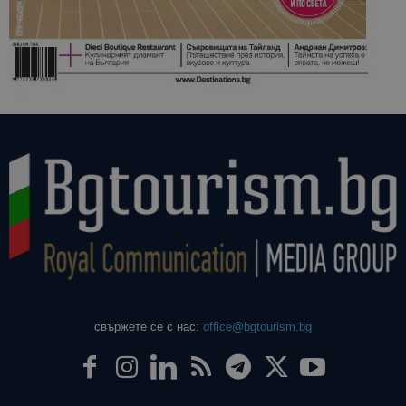
свържете се с нас:
office@bgtourism.bg