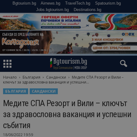
Bgtourism.bg
Airnews.bg
TravelTech.bg
Spatourism.bg
Jobs.bgtourism.bg
Destinations.bg
Начало
България
Сандански
Медите СПА Резорт и Вили –
ключът за здравословна ваканция и успешни...
БЪЛГАРИЯ
САНДАНСКИ
Медите СПА Резорт и Вили – ключът
за здравословна ваканция и успешни
събития
18/06/2022 19:59