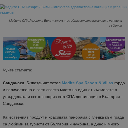
Медите СПА Резорт и Вили – ключът за здравословна ваканция и успешни
събития
Чуйте статията:
Сандански.
5-звездният хотел
Medite Spa Resort & Villas
гордо
и величествено е заел своето място на един от хълмовете в
утвърдената и световнопризната СПА дестинация в България –
Сандански.
Качественият продукт и красивата панорама с гледка към града
са любими за туристи от България и чужбина, а днес и много