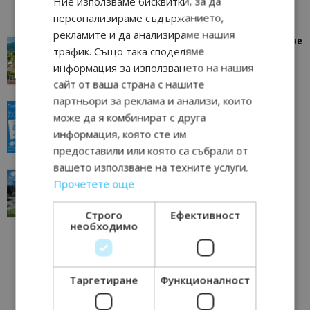
Ние използваме бисквитки, за да
персонализираме съдържанието,
рекламите и да анализираме нашия
“Пощенска картичка от…”: Петрич – Изживяване
трафик. Също така споделяме
отвъд очакваното
информация за използването на нашия
11/07/2026 11:22
Петрич
сайт от ваша страна с нашите
партньори за реклама и анализи, които
“Пощенска картичка от…”: Пловдив, градът на
може да я комбинират с друга
всички времена
информация, която сте им
23/06/2026 10:00
Пловдив
предоставили или която са събрали от
вашето използване на техните услуги.
“Пощенска картичка от…”: Перник – град на
Прочетете още
традициите, културата и вдъхновяващите...
17/06/2026 09:01
Перник
Строго
Ефективност
необходимо
Таргетиране
Функционалност