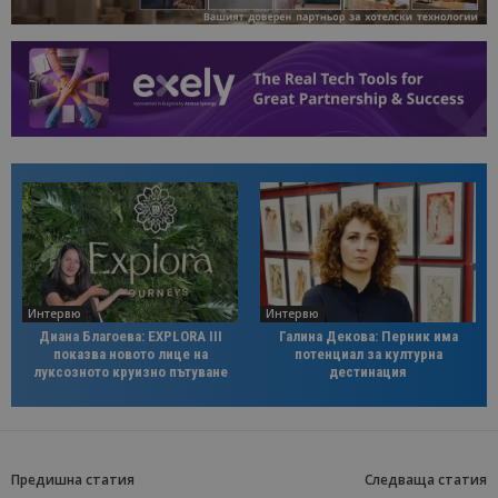
Интервю
Интервю
Диана Благоева: EXPLORA III
Галина Декова: Перник има
показва новото лице на
потенциал за културна
луксозното круизно пътуване
дестинация
Предишна статия
Следваща статия