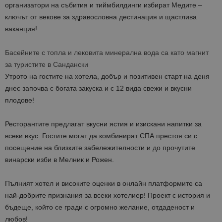
организатори на събития и тиймбилдинги избират Медите –
ключът от векове за здравословна дестинация и щастлива
ваканция!
Басейните с топла и лековита минерална вода са като магнит
за туристите в Сандански
Утрото на гостите на хотела, добър и позитивен старт на деня
днес започва с богата закуска и с 12 вида свежи и вкусни
плодове!
Ресторантите предлагат вкусни ястия и изискани напитки за
всеки вкус. Гостите могат да комбинират СПА престоя си с
посещение на близките забележителности и до прочутите
винарски изби в Мелник и Рожен.
Пълният хотел и високите оценки в онлайн платформите са
най-добрите признания за всеки хотелиер! Проект с история и
бъдеще, който се гради с огромно желание, отдаденост и
любов!