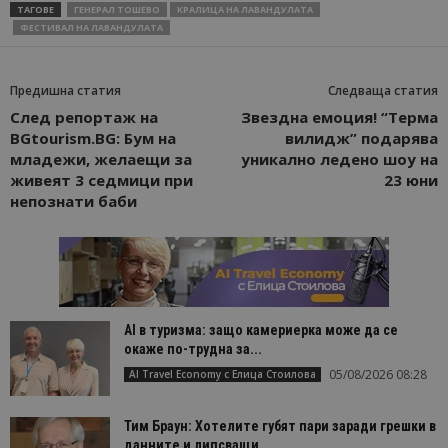
ТАГОВЕ
ГЕНЕРАЛ ТОШЕВО
КРАЛИЦА НА ЛАВАНДУЛАТА
ФЕСТИВАЛ НА ЛАВАНДУЛАТА
Предишна статия
Следваща статия
След репортаж на
Звездна емоция! “Терма
BGtourism.BG: Бум на
вилидж” подарява
младежи, желаещи за
уникално ледено шоу на
живеят 3 седмици при
23 юни
непознати баби
AI в туризма: защо камериерка може да се
окаже по-трудна за...
05/08/2026 08:28
AI Travel Economy с Елица Стоилова
Тим Браун: Хотелите губят пари заради грешки в
данните и липсващи...