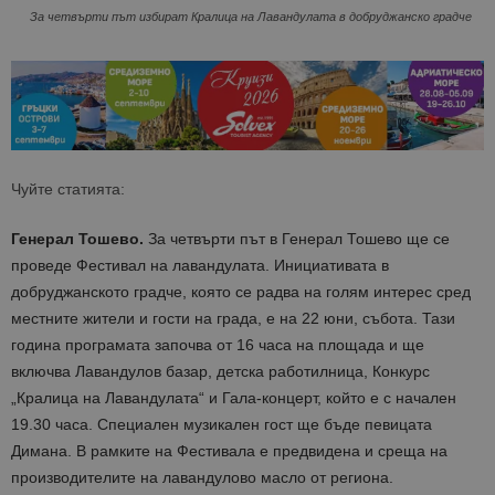
За четвърти път избират Кралица на Лавандулата в добруджанско градче
Чуйте статията:
Генерал Тошево.
За четвърти път в Генерал Тошево ще се
проведе Фестивал на лавандулата. Инициативата в
добруджанското градче, която се радва на голям интерес сред
местните жители и гости на града, е на 22 юни, събота. Тази
година програмата започва от 16 часа на площада и ще
включва Лавандулов базар, детска работилница, Конкурс
„Кралица на Лавандулата“ и Гала-концерт, който е с начален
19.30 часа. Специален музикален гост ще бъде певицата
Димана. В рамките на Фестивала е предвидена и среща на
производителите на лавандулово масло от региона.