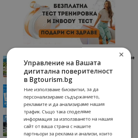
×
“Пощенска картичка от…”: Петрич – Изживяване
Управление на Вашата
отвъд очакваното
дигитална поверителност
11/07/2026 11:22
Петрич
в Bgtourism.bg
“Пощенска картичка от…”: Пловдив, градът на
Ние използваме бисквитки, за да
всички времена
персонализираме съдържанието,
23/06/2026 10:00
Пловдив
рекламите и да анализираме нашия
трафик. Също така споделяме
“Пощенска картичка от…”: Перник – град на
информация за използването на нашия
традициите, културата и вдъхновяващите...
сайт от ваша страна с нашите
17/06/2026 09:01
Перник
партньори за реклама и анализи, които