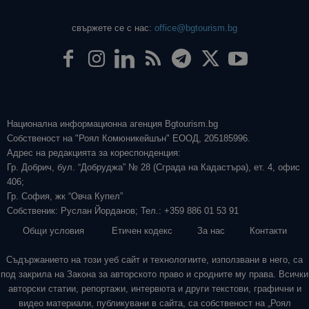
свържете се с нас:
office@bgtourism.bg
Национална информационна агенция Bgtourism.bg
Собственост на "Роял Комюникейшън" ЕООД, 205185996.
Адрес на редакцията за кореспонденция:
Гр. Добрич, бул. “Добруджа” № 28 (Сграда на Кадастъра), ет. 4, офис
406;
Гр. София, жк “Овча Купел”
Собственик: Руслан Йорданов; Тел.: +359 886 01 53 91
Общи условия
Етичен кодекс
За нас
Контакти
Съдържанието на този уеб сайт и технологиите, използвани в него, са
под закрила на Закона за авторското право и сродните му права. Всички
авторски статии, репортажи, интервюта и други текстови, графични и
видео материали, публикувани в сайта, са собственост на „Роял