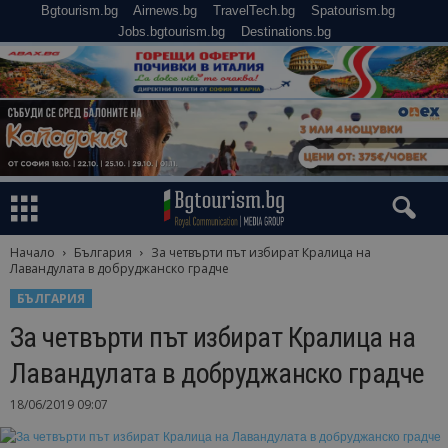
Bgtourism.bg
Airnews.bg
TravelTech.bg
Spatourism.bg
Jobs.bgtourism.bg
Destinations.bg
Начало
България
За четвърти път избират Кралица на
Лавандулата в добруджанско градче
БЪЛГАРИЯ
За четвърти път избират Кралица на
Лавандулата в добруджанско градче
18/06/2019 09:07