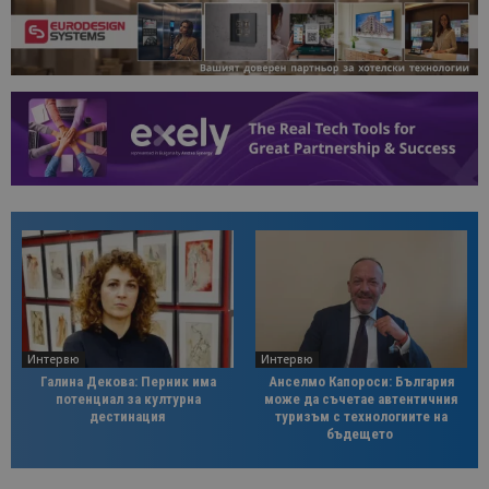
Интервю
Интервю
Галина Декова: Перник има
Анселмо Капороси: България
потенциал за културна
може да съчетае автентичния
дестинация
туризъм с технологиите на
бъдещето