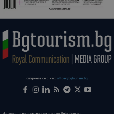
свържете се с нас:
office@bgtourism.bg
Национална информационна агенция Bgtourism.bg