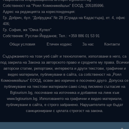
Собственост на "Роял Комюникейшън" ЕООД, 205185996.
Адрес на редакцията за кореспонденция:
Гр. Добрич, бул. “Добруджа” № 28 (Сграда на Кадастъра), ет. 4, офис
406;
Гр. София, жк “Овча Купел”
Собственик: Руслан Йорданов; Тел.: +359 886 01 53 91
Общи условия
Етичен кодекс
За нас
Контакти
Съдържанието на този уеб сайт и технологиите, използвани в него, са
под закрила на Закона за авторското право и сродните му права. Всички
авторски статии, репортажи, интервюта и други текстови, графични и
видео материали, публикувани в сайта, са собственост на „Роял
Комюникейшън“ ЕООД, освен ако изрично е посочено друго. Допуска се
публикуване на текстови материали само след писмено съгласие на
Bgtourism.bg, посочване на източника и добавяне на линк към
www.bgtourism.bg. Използването на графични и видео материали,
публикувани в сайта, е строго забранено. Нарушителите ще бъдат
санкционирани с цялата строгост на закона.