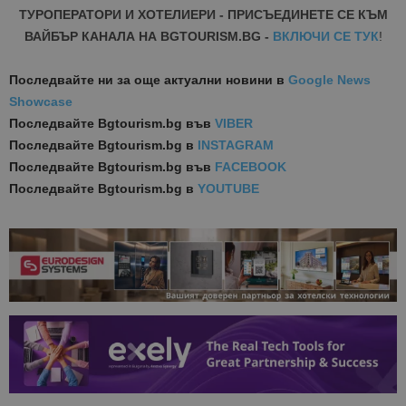
ТУРОПЕРАТОРИ И ХОТЕЛИЕРИ - ПРИСЪЕДИНЕТЕ СЕ КЪМ
ВАЙБЪР КАНАЛА НА BGTOURISM.BG -
ВКЛЮЧИ СЕ ТУК
!
Последвайте ни за още актуални новини
в
Google News
Showcase
Последвайте
Bgtourism.bg във
VIBER
Последвайте
Bgtourism.bg в
INSTAGRAM
Последвайте
Bgtourism.bg във
FACEBOOK
Последвайте
Bgtourism.bg в
YOUTUBE