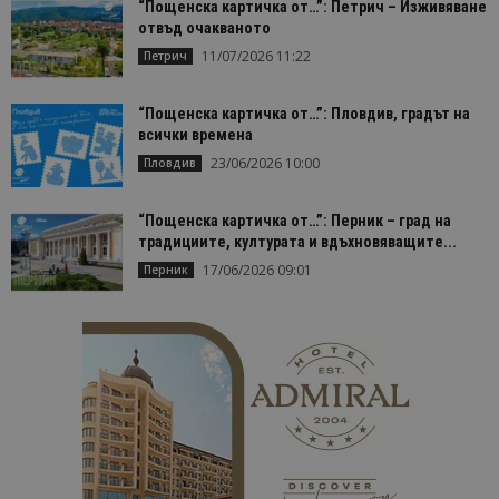
Строго необходимо
Ефективност
“Пощенска картичка от…”: Петрич – Изживяване
отвъд очакваното
Таргетиране
Функционалност
11/07/2026 11:22
Петрич
Строго необходимите бисквитки позволяват
основната функционалност на уебсайта, като
потребителско влизане и управление на
“Пощенска картичка от…”: Пловдив, градът на
акаунта. Уебсайтът не може да се използва
всички времена
правилно без строго необходими бисквитки.
23/06/2026 10:00
Пловдив
Доставчик
/
Валиден
Име
Оп
Домейн
до
“Пощенска картичка от…”: Перник – град на
cookie_notice_accepted
lisandraramos.com
7 дни
Таз
традициите, културата и вдъхновяващите...
bgtourism.bg
бис
изп
17/06/2026 09:01
Перник
да 
съг
на
пот
за
изп
на 
на 