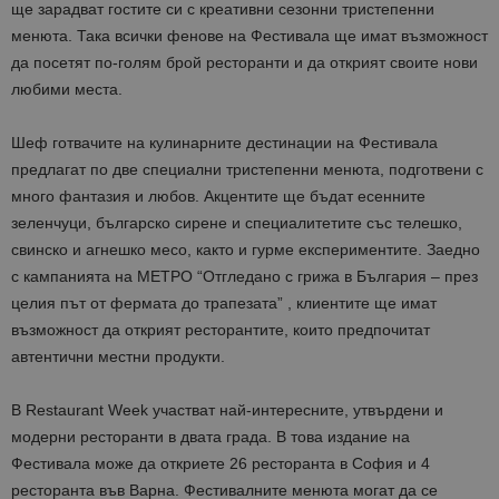
ще зарадват гостите си с креативни сезонни тристепенни
менюта. Така всички фенове на Фестивала ще имат възможност
да посетят по-голям брой ресторанти и да открият своите нови
любими места.
Шеф готвачите на кулинарните дестинации на Фестивала
предлагат по две специални тристепенни менюта, подготвени с
много фантазия и любов. Акцентите ще бъдат есенните
зеленчуци, българско сирене и специалитетите със телешко,
свинско и агнешко месо, както и гурме експериментите. Заедно
с кампанията на МЕТРО “Отгледано с грижа в България – през
целия път от фермата до трапезата” , клиентите ще имат
възможност да открият ресторантите, които предпочитат
автентични местни продукти.
В Restaurant Week участват най-интересните, утвърдени и
модерни ресторанти в двата града. В това издание на
Фестивала може да откриете 26 ресторанта в София и 4
ресторанта във Варна. Фестивалните менюта могат да се