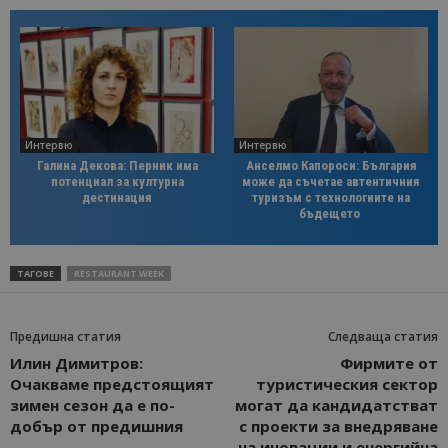
Интервю
Интервю
Галина Декова: Перник има
Анселмо Капороси: България
потенциал за културна
може да съчетае автентичния
дестинация
туризъм с технологиите на
бъдещето
ТАГОВЕ
RESTAURANT WEEK
Предишна статия
Следваща статия
Илин Димитров:
Фирмите от
Очакваме предстоящият
туристическия сектор
зимен сезон да е по-
могат да кандидатстват
добър от предишния
с проекти за внедряване
на иновации и енергийна