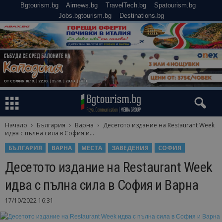
Bgtourism.bg
Airnews.bg
TravelTech.bg
Spatourism.bg
Jobs.bgtourism.bg
Destinations.bg
Начало
България
Варна
Десетото издание на Restaurant Week
идва с пълна сила в София и...
БЪЛГАРИЯ
ВАРНА
МЕСТА
ЗАВЕДЕНИЯ
СОФИЯ
Десетото издание на Restaurant Week
идва с пълна сила в София и Варна
17/10/2022 16:31