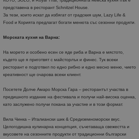
КОТО, SOLO, и Royal Thai, традиционната немска кухня пък е
представена в ресторант Schnitzel House.
За тези, които искат да избягат от градския шум, Lazy Life &
Food и Корията предлагат богати менюта със сезонни продукти.
Морската кухня на Варна:
На морето и особено есен се яде риба и Варна е мястото,
където ще я приготвят с майсторлък и финес. Тук всеки
ресторант е подготвил по едно рибно и едно месно меню, чието
креативност ще очарова всеки клиент.
Посетете Долче Амаро Морска Гара – ресторантът участва в
предишното издание на фестивала и получи най-висока оценка,
като заслужено получи покана за участие и в този формат.
Вила Чинка – Италиански шик & Средиземноморски вкус.
Целогодишна кулинарна концепция, съчетаваща свежестта и
вкусовете на сезонните продукти от традиционни български