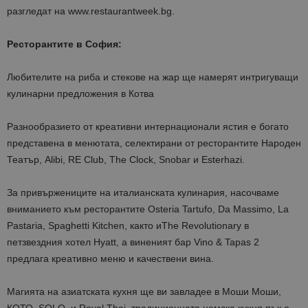
разгледат на www.restaurantweek.bg.
Ресторантите в София:
Любителите на риба и стекове на жар ще намерят интригуващи
кулинарни предложения в Котва
Разнообразието от креативни интернационали ястия е богато
представена в менютата, селектирани от ресторантите Народен
Театър, Alibi, RE Club, The Clock, Snobar и Esterhazi.
За привържениците на италианската кулинария, насочваме
вниманието към ресторантите Osteria Tartufo, Da Massimo, La
Pastaria, Spaghetti Kitchen, както иThe Revolutionary в
петзвездния хотел Hyatt, а виненият бар Vino & Tapas 2
предлага креативно меню и качествени вина.
Магията на азиатската кухня ще ви завладее в Моши Моши,