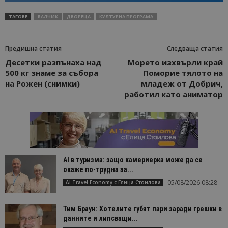
ТАГОВЕ
БАЛЧИК
ДВОРЕЦА
КУЛТУРНА ПРОГРАМА
Доставчик
/
Валиден
Предишна статия
Следваща статия
Име
Описание
Доставчик
Домейн
/
Валиден
до
Име
Описание
Десетки разпънаха над
Морето изхвърли край
Домейн
до
sc_is_visitor_unique
1 година
Използва се
StatCounter
Декларацията за
500 кг знаме за събора
Поморие тялото на
1 месец
за
is_visitor_unique
Ltd
1 година
Тази бискв
StatCounter
поверителност на Google
съхраняван
на Рожен (снимки)
младеж от Добрич,
.bgtourism.bg
1 месец
се използва
.statcounter.com
на броя
да се опре
работил като аниматор
посещения.
дали посет
е уникален
сайта чрез
присвоява
уникален
посетител 
помага за
проследяв
на
AI в туризма: защо камериерка може да се
посетител
на навигац
окаже по-трудна за...
взаимодей
05/08/2026 08:28
AI Travel Economy с Елица Стоилова
с уебсайта
статистиче
цели.
Тим Браун: Хотелите губят пари заради грешки в
is_unique
1 година
Тази бискв
StatCounter
данните и липсващи...
1 месец
е зададена
Ltd
StatCounter
.statcounter.com