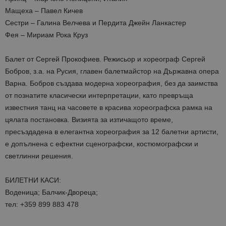
Мащеха – Павел Кичев
Сестри – Галина Велчева и Пердита Джейн Ланкастер
Фея – Мириам Рока Круз
Балет от Сергей Прокофиев. Режисьор и хореограф Сергей
Бобров, з.а. на Русия, главен балетмайстор на Държавна опера
Варна. Бобров създава модерна хореография, без да заимства
от познатите класически интерпретации, като превръща
известния танц на часовете в красива хореографска рамка на
цялата постановка. Визията за изтичащото време,
пресъздадена в елегантна хореография за 12 балетни артисти,
е допълнена с ефектни сценографски, костюмографски и
светлинни решения.
БИЛЕТНИ КАСИ:
Воденица; Балчик-Двореца;
тел: +359 899 883 478