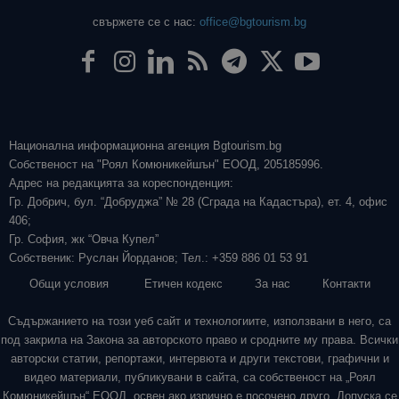
свържете се с нас:
office@bgtourism.bg
Национална информационна агенция Bgtourism.bg
Собственост на "Роял Комюникейшън" ЕООД, 205185996.
Адрес на редакцията за кореспонденция:
Гр. Добрич, бул. “Добруджа” № 28 (Сграда на Кадастъра), ет. 4, офис
406;
Гр. София, жк “Овча Купел”
Собственик: Руслан Йорданов; Тел.: +359 886 01 53 91
Общи условия
Етичен кодекс
За нас
Контакти
Съдържанието на този уеб сайт и технологиите, използвани в него, са
под закрила на Закона за авторското право и сродните му права. Всички
авторски статии, репортажи, интервюта и други текстови, графични и
видео материали, публикувани в сайта, са собственост на „Роял
Комюникейшън“ ЕООД, освен ако изрично е посочено друго. Допуска се