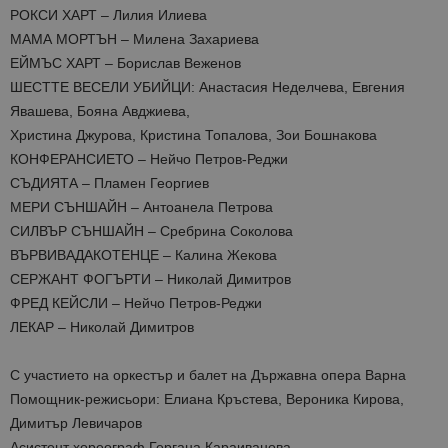
РОКСИ ХАРТ – Лилия Илиева
МАМА МОРТЪН – Милена Захариева
ЕЙМЪС ХАРТ – Борислав Веженов
ШЕСТТЕ ВЕСЕЛИ УБИЙЦИ: Анастасия Неделчева, Евгения
Явашева, Бояна Авджиева,
Христина Джурова, Кристина Топалова, Зои Бошнакова
КОНФЕРАНСИЕТО – Нейчо Петров-Реджи
СЪДИЯТА – Пламен Георгиев
МЕРИ СЪНШАЙН – Антоанела Петрова
СИЛВЪР СЪНШАЙН – Сребрина Соколова
ВЪРВИВАДАКОТЕНЦЕ – Калина Жекова
СЕРЖАНТ ФОГЪРТИ – Николай Димитров
ФРЕД КЕЙСЛИ – Нейчо Петров-Реджи
ЛЕКАР – Николай Димитров
С участието на оркестър и балет на Държавна опера Варна
Помощник-режисьори: Елиана Кръстева, Вероника Кирова,
Димитър Левичаров
Асистент хореограф Гергана Караиванова