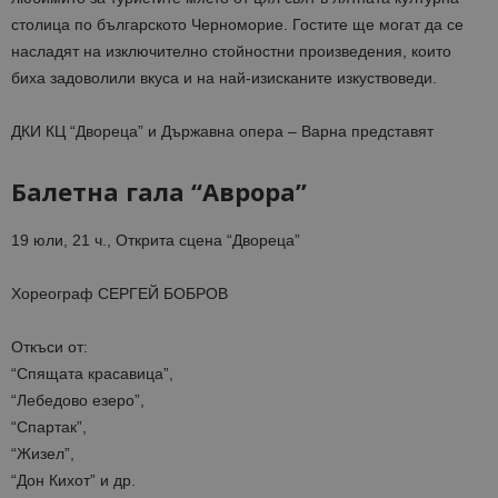
столица по българското Черноморие. Гостите ще могат да се
насладят на изключително стойностни произведения, които
биха задоволили вкуса и на най-изисканите изкуствоведи.
ДКИ КЦ “Двореца” и Държавна опера – Варна представят
Балетна гала “Аврора”
19 юли, 21 ч., Открита сцена “Двореца”
Хореограф СЕРГЕЙ БОБРОВ
Откъси от:
“Спящата красавица”,
“Лебедово езеро”,
“Спартак”,
“Жизел”,
“Дон Кихот” и др.