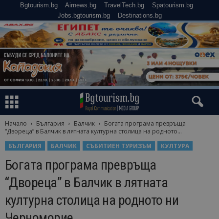
Bgtourism.bg
Airnews.bg
TravelTech.bg
Spatourism.bg
Jobs.bgtourism.bg
Destinations.bg
Начало
България
Балчик
Богата програма превръща
“Двореца” в Балчик в лятната културна столица на родното...
БЪЛГАРИЯ
БАЛЧИК
СЪБИТИЕН ТУРИЗЪМ
КУЛТУРА
Богата програма превръща
“Двореца” в Балчик в лятната
културна столица на родното ни
Черноморие