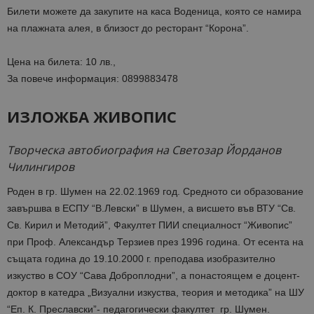
Билети можете да закупите на каса Воденица, която се намира
на плажната алея, в близост до ресторант “Корона”.
Цена на билета: 10 лв.,
За повече информация: 0899883478
ИЗЛОЖБА ЖИВОПИС
Творческа автобиография на Светозар Йорданов
Чилингиров
Роден в гр. Шумен на 22.02.1969 год. Средното си образование
завършва в ЕСПУ “В.Левски” в Шумен, а висшето във ВТУ “Св.
Св. Кирил и Методий”, Факултет ПИИ специалност “Живопис”
при Проф. Александър Терзиев през 1996 година. От есента на
същата година до 19.10.2000 г. преподава изобразително
изкуство в СОУ “Сава Доброплодни”, а понастоящем е доцент-
доктор в катедра „Визуални изкуства, теория и методика” на ШУ
“Еп. К. Преславски”- педагогически факултет гр. Шумен.