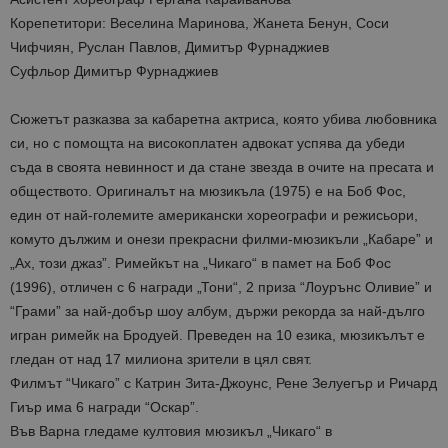
Корепетитори: Веселина Маринова, Жанета Бенун, Соси
Чифчиян, Руслан Павлов, Димитър Фурнаджиев
Суфльор Димитър Фурнаджиев
Сюжетът разказва за кабаретна актриса, която убива любовника
си, но с помощта на високоплатен адвокат успява да убеди
съда в своята невинност и да стане звезда в очите на пресата и
обществото. Оригиналът на мюзикъла (1975) е на Боб Фос,
един от най-големите американски хореографи и режисьори,
комуто дължим и онези прекрасни филми-мюзикъли „Кабаре” и
„Ах, този джаз”. Римейкът на „Чикаго“ в памет на Боб Фос
(1996), отличен с 6 награди „Тони“, 2 приза “Лоурънс Оливие” и
“Грами” за най-добър шоу албум, държи рекорда за най-дълго
игран римейк на Бродуей. Преведен на 10 езика, мюзикълът е
гледан от над 17 милиона зрители в цял свят.
Филмът “Чикаго” с Катрин Зита-Джоунс, Рене Зелуегър и Ричард
Гиър има 6 награди “Оскар”.
Във Варна гледаме култовия мюзикъл „Чикаго“ в