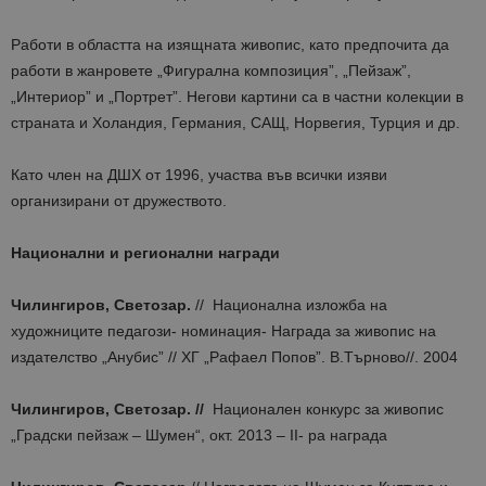
Работи в областта на изящната живопис, като предпочита да
работи в жанровете „Фигурална композиция”, „Пейзаж”,
„Интериор” и „Портрет”. Негови картини са в частни колекции в
страната и Холандия, Германия, САЩ, Норвегия, Турция и др.
Като член на ДШХ от 1996, участва във всички изяви
организирани от дружеството.
Национални и регионални награди
Чилингиров, Светозар
.
// Национална изложба на
художниците педагози- номинация- Награда за живопис на
издателство „Анубис” // ХГ „Рафаел Попов”. В.Търново//. 2004
Чилингиров, Светозар. //
Национален конкурс за живопис
„Градски пейзаж – Шумен“, окт. 2013 – ІІ- ра награда