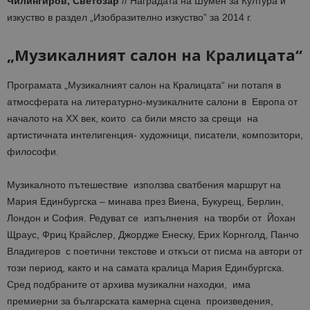
Чилингиров, Светозар
// Наградата на Шумен за Култура и
изкуство в раздел „Изобразително изкуство” за 2014 г.
„Музикалният салон на Кралицата“
Програмата „Музикалният салон на Кралицата“ ни потапя в
атмосферата на литературно-музикалните салони в Европа от
началото на ХХ век, които са били място за срещи на
артистичната интелигенция- художници, писатели, композитори,
философи.
Музикалното пътешествие използва сватбения маршрут на
Мария Единбургска – минава през Виена, Букурещ, Берлин,
Лондон и София. Редуват се изпълнения на творби от Йохан
Щраус, Фриц Крайслер, Джордже Енеску, Ерих Корнголд, Панчо
Владигеров с поетични текстове и откъси от писма на автори от
този период, както и на самата кралица Мария Единбургска.
Сред подбраните от архива музикални находки, има
премиерни за българската камерна сцена произведения,