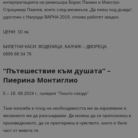
интерпретацията на режисьора Борис Панкин и Маестро
Страцимир Павлов, които след мюзикъла „Да пееш под дъжда“,
удостоен с Награда ВАРНА 2019, отново работят заедно.
ЦЕНИ: 10 лв.
БИЛЕТНИ КАСИ: ВОДЕНИЦА, БАЛЧИК – ДВОРЕЦА
0899 88 34 78
“Пътешествие към душата” –
Пиерина Монтиглио
5 – 18. 08.2019 г., галерия “Тихото гнездо”
Тази изложба е плод на необходимостта ми за изразяване и
желанието ми да разсъждавам. Да можеш да се припознаеш в
произведението, да се преоткриеш в чувството, което е било
част от живота ти.