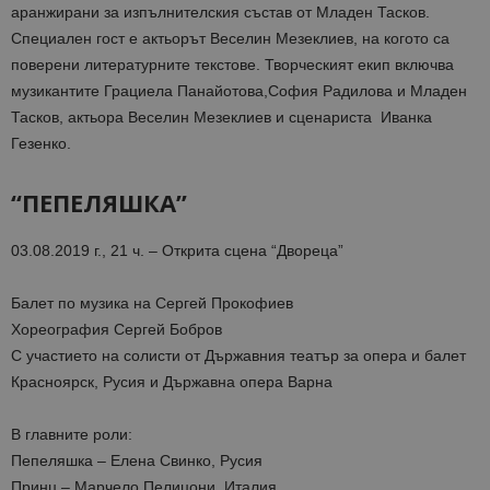
аранжирани за изпълнителския състав от Младен Тасков.
Специален гост е актьорът Веселин Мезеклиев, на когото са
поверени литературните текстове. Творческият екип включва
музикантите Грациела Панайотова,София Радилова и Младен
Тасков, актьора Веселин Мезеклиев и сценариста Иванка
Гезенко.
“ПЕПЕЛЯШКА”
03.08.2019 г., 21 ч. – Открита сцена “Двореца”
Балет по музика на Сергей Прокофиев
Хореография Сергей Бобров
С участието на солисти от Държавния театър за опера и балет
Красноярск, Русия и Държавна опера Варна
В главните роли:
Пепеляшка – Елена Свинко, Русия
Принц – Марчело Пелицони, Италия