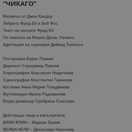
“ЧИКАГО”
Мюзикъл от Джон Кандър
Либрето Фред Еб и Боб Фос
Текст на песните Фред Еб
По пиесата на Морин Далас Уаткинс
Адаптация на сценария Дейвид Томпсън
Постановка Борис Панкин
Диригент Страцимир Павлов
Хореография Анастасия Неделчева
Сценография Константин Гарнизов
Костюми Анна-Мария Токаджиева
Мултимедия Ирина Радованова
Втори режисьор Сребрина Соколова
Действащи лица и изпълнители:
БИЛИ ФЛИН – Мариан Бачев
ВЕЛМА КЕЛИ – Десислава Николова