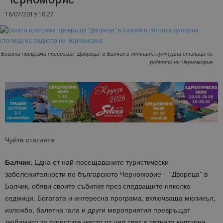
18/07/2019 18:27
Богата програма превръща “Двореца” в Балчик в лятната културна столица на
родното ни Черноморие
Чуйте статията:
Балчик.
Една от най-посещаваните туристически
забележителности по българското Черноморие – “Двореца” в
Балчик, обяви своите събития през следващите няколко
седмици. Богатата и интересна програма, включваща мюзикъл,
изложба, балетна гала и други мероприятия превръщат
любимито за туристите място от цял свят в лятната културна