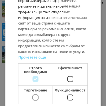
персонализираме съдържанието,
“Пощенска картичка от…”: Петрич – Изживяване
рекламите и да анализираме нашия
отвъд очакваното
трафик. Също така споделяме
11/07/2026 11:22
Петрич
информация за използването на нашия
сайт от ваша страна с нашите
“Пощенска картичка от…”: Пловдив, градът на
партньори за реклама и анализи, които
всички времена
може да я комбинират с друга
23/06/2026 10:00
Пловдив
информация, която сте им
предоставили или която са събрали от
“Пощенска картичка от…”: Перник – град на
вашето използване на техните услуги.
традициите, културата и вдъхновяващите...
Прочетете още
17/06/2026 09:01
Перник
Строго
Ефективност
необходимо
Таргетиране
Функционалност