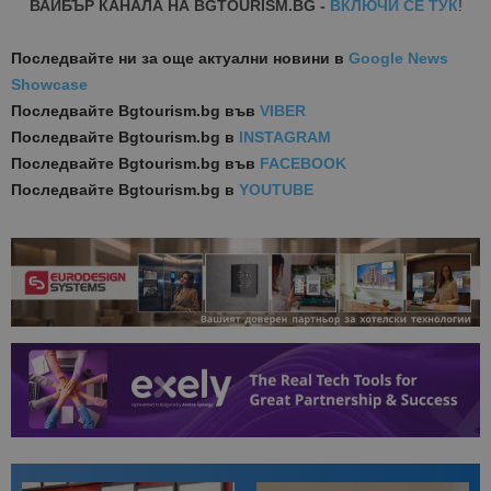
ВАЙБЪР КАНАЛА НА BGTOURISM.BG -
ВКЛЮЧИ СЕ ТУК
!
Последвайте ни за още актуални новини
в
Google News
Showcase
Последвайте
Bgtourism.bg във
VIBER
Последвайте
Bgtourism.bg в
INSTAGRAM
Последвайте
Bgtourism.bg във
FACEBOOK
Последвайте
Bgtourism.bg в
YOUTUBE