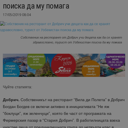
поиска да му помага
17/05/2019 08:04
Собственик на ресторант от Добрич учи децата как да се хранят
здравословно, турист от Узбекистан поиска да му помага
Чуйте статията:
Добрич.
Собственикът на ресторант “Вила ди Полета” в Добрич
Богдан Богдев се включи активно в инициативата “Не яж
“боклуци”, яж зеленчуци”, която бе част от програмата на
Фермерския пазар в “Стария Добрич”. В работилницата взеха
участие деца от предучилищната група до четвърти клас в