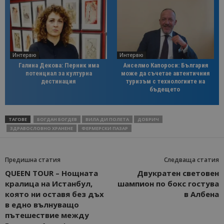
Интервю
Интервю
Галина Декова: Перник има
Анселмо Капороси: България
потенциал за културна
може да съчетае автентичния
дестинация
туризъм с технологиите на
бъдещето
ТАГОВЕ
БОГДАН БОГДЕВ
ВИЛА ДИ ПОЛЕТА
ДОБРИЧ
ЗДРАВОСЛОВНО ХРАНЕНЕ
ФЕРМЕРСКИ ПАЗАР
Предишна статия
Следваща статия
QUEEN TOUR – Нощната
Двукратен световен
кралица на Истанбул,
шампион по бокс гостува
която ни оставя без дъх
в Албена
в едно вълнуващо
пътешествие между