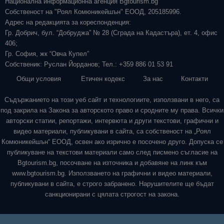
Национална информационна агенция Bgtourism.bg
Собственост на "Роял Комюникейшън" ЕООД, 205185996.
Адрес на редакцията за кореспонденция:
Гр. Добрич, бул. “Добруджа” № 28 (Сграда на Кадастъра), ет. 4, офис
406;
Гр. София, жк “Овча Купел”
Собственик: Руслан Йорданов; Тел.: +359 886 01 53 91
Общи условия
Етичен кодекс
За нас
Контакти
Съдържанието на този уеб сайт и технологиите, използвани в него, са
под закрила на Закона за авторското право и сродните му права. Всички
авторски статии, репортажи, интервюта и други текстови, графични и
видео материали, публикувани в сайта, са собственост на „Роял
Комюникейшън“ ЕООД, освен ако изрично е посочено друго. Допуска се
публикуване на текстови материали само след писмено съгласие на
Bgtourism.bg, посочване на източника и добавяне на линк към
www.bgtourism.bg. Използването на графични и видео материали,
публикувани в сайта, е строго забранено. Нарушителите ще бъдат
санкционирани с цялата строгост на закона.