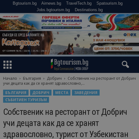
Bgtourism.bg
Airnews.bg
TravelTech.bg
Spatourism.bg
Jobs.bgtourism.bg
Destinations.bg
Начало
България
Добрич
Собственик на ресторант от Добрич
учи децата как да се хранят здравословно,...
БЪЛГАРИЯ
ДОБРИЧ
МЕСТА
ЗАВЕДЕНИЯ
СЪБИТИЕН ТУРИЗЪМ
Собственик на ресторант от Добрич
учи децата как да се хранят
здравословно, турист от Узбекистан