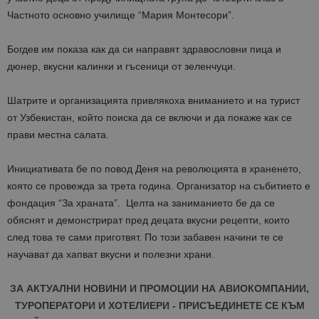
Частното основно училище “Мария Монтесори”.
Богдев им показа как да си направят здравословни пица и
дюнер, вкусни калинки и гъсеници от зеленчуци.
Шатрите и организацията привлякоха вниманието и на турист
от Узбекистан, който поиска да се включи и да покаже как се
прави местна салата.
Инициативата бе по повод Деня на революцията в храненето,
която се провежда за трета година.
Организатор на събитието е
фондация “За храната”. Целта на заниманието бе да се
обяснят и демонстрират пред децата вкусни рецепти, които
след това те сами приготвят. По този забавен начини те се
научават да хапват вкусни и полезни храни.
ЗА АКТУАЛНИ НОВИНИ И ПРОМОЦИИ НА АВИОКОМПАНИИ,
ТУРОПЕРАТОРИ И ХОТЕЛИЕРИ - ПРИСЪЕДИНЕТЕ СЕ КЪМ