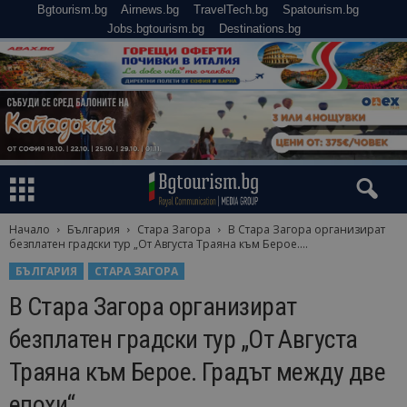
Bgtourism.bg
Airnews.bg
TravelTech.bg
Spatourism.bg
Jobs.bgtourism.bg
Destinations.bg
Начало
България
Стара Загора
В Стара Загора организират
безплатен градски тур „От Августа Траяна към Берое....
БЪЛГАРИЯ
СТАРА ЗАГОРА
В Стара Загора организират
безплатен градски тур „От Августа
Траяна към Берое. Градът между две
епохи“