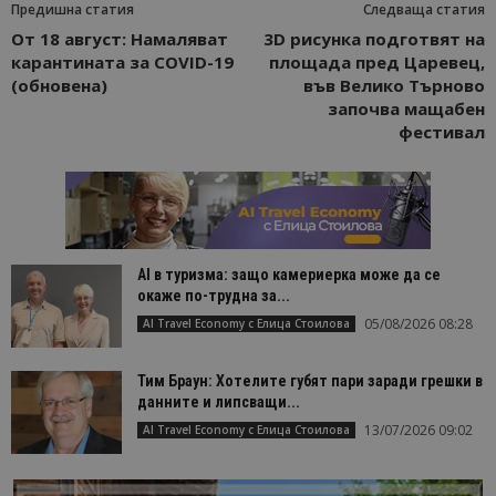
Предишна статия
Следваща статия
От 18 август: Намаляват
3D рисунка подготвят на
карантината за COVID-19
площада пред Царевец,
(обновена)
във Велико Търново
започва мащабен
фестивал
AI в туризма: защо камериерка може да се
окаже по-трудна за...
05/08/2026 08:28
AI Travel Economy с Елица Стоилова
Тим Браун: Хотелите губят пари заради грешки в
данните и липсващи...
13/07/2026 09:02
AI Travel Economy с Елица Стоилова