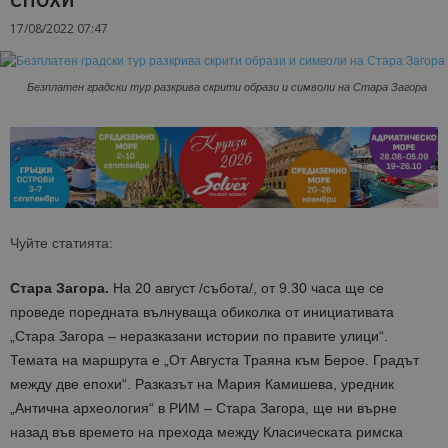
17/08/2022 07:47
Безплатен градски тур разкрива скрити образи и символи на Стара Загора
Чуйте статията:
Стара Загора.
На 20 август /събота/, от 9.30 часа ще се
проведе поредната вълнуваща обиколка от инициативата
„Стара Загора – неразказани истории по правите улици“.
Темата на маршрута е „От Августа Траяна към Берое. Градът
между две епохи“. Разказът на Мария Камишева, уредник
„Антична археология“ в РИМ – Стара Загора, ще ни върне
назад във времето на прехода между Класическата римска