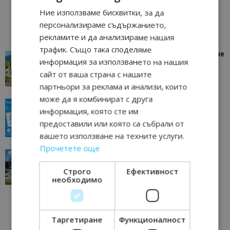
Ние използваме бисквитки, за да
персонализираме съдържанието,
рекламите и да анализираме нашия
трафик. Също така споделяме
“Пощенска картичка от…”: Петрич – Изживяване
информация за използването на нашия
отвъд очакваното
сайт от ваша страна с нашите
11/07/2026 11:22
Петрич
партньори за реклама и анализи, които
може да я комбинират с друга
“Пощенска картичка от…”: Пловдив, градът на
информация, която сте им
всички времена
предоставили или която са събрали от
23/06/2026 10:00
Пловдив
вашето използване на техните услуги.
Прочетете още
“Пощенска картичка от…”: Перник – град на
традициите, културата и вдъхновяващите...
Строго
Ефективност
17/06/2026 09:01
Перник
необходимо
Таргетиране
Функционалност