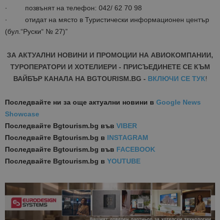
· позвънят на телефон: 042/ 62 70 98
· отидат на място в Туристически информационен център
(бул.“Руски“ № 27)”
ЗА АКТУАЛНИ НОВИНИ И ПРОМОЦИИ НА АВИОКОМПАНИИ,
ТУРОПЕРАТОРИ И ХОТЕЛИЕРИ - ПРИСЪЕДИНЕТЕ СЕ КЪМ
ВАЙБЪР КАНАЛА НА BGTOURISM.BG -
ВКЛЮЧИ СЕ ТУК
!
Последвайте ни за още актуални новини
в
Google News
Showcase
Последвайте
Bgtourism.bg във
VIBER
Последвайте
Bgtourism.bg в
INSTAGRAM
Последвайте
Bgtourism.bg във
FACEBOOK
Последвайте
Bgtourism.bg в
YOUTUBE