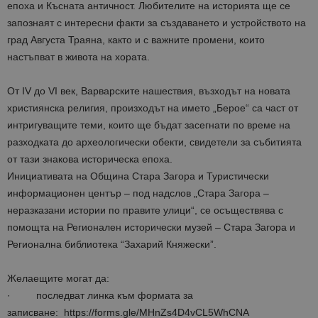
епоха и Късната античност. Любителите на историята ще се
запознаят с интересни факти за създаването и устройството на
град Августа Траяна, както и с важните промени, които
настъпват в живота на хората.
От IV до VI век, Варварските нашествия, възходът на новата
християнска религия, произходът на името „Берое“ са част от
интригуващите теми, които ще бъдат засегнати по време на
разходката до археологически обекти, свидетели за събитията
от тази знакова историческа епоха.
Инициативата на Община Стара Загора и Туристически
информационен център – под надслов „Стара Загора –
неразказани истории по правите улици“, се осъществява с
помощта на Регионален исторически музей – Стара Загора и
Регионална библиотека “Захарий Княжески”.
Желаещите могат да:
· последват линка към формата за
записване: https://forms.gle/MHnZs4D4vCL5WhCNA