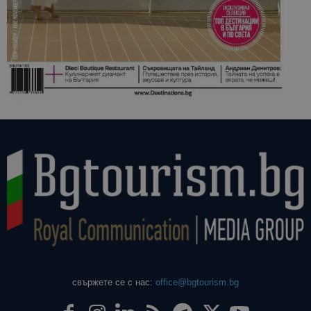
свържете се с нас:
office@bgtourism.bg