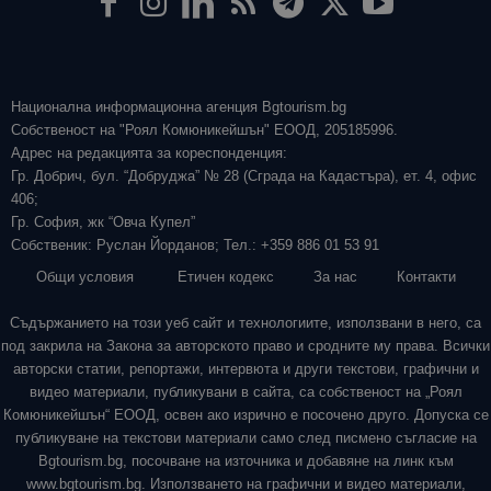
Национална информационна агенция Bgtourism.bg
Собственост на "Роял Комюникейшън" ЕООД, 205185996.
Адрес на редакцията за кореспонденция:
Гр. Добрич, бул. “Добруджа” № 28 (Сграда на Кадастъра), ет. 4, офис
406;
Гр. София, жк “Овча Купел”
Собственик: Руслан Йорданов; Тел.: +359 886 01 53 91
Общи условия
Етичен кодекс
За нас
Контакти
Съдържанието на този уеб сайт и технологиите, използвани в него, са
под закрила на Закона за авторското право и сродните му права. Всички
авторски статии, репортажи, интервюта и други текстови, графични и
видео материали, публикувани в сайта, са собственост на „Роял
Комюникейшън“ ЕООД, освен ако изрично е посочено друго. Допуска се
публикуване на текстови материали само след писмено съгласие на
Bgtourism.bg, посочване на източника и добавяне на линк към
www.bgtourism.bg. Използването на графични и видео материали,