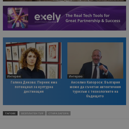
Интервю
Интервю
Галина Декова: Перник има
Анселмо Капороси: България
потенциал за културна
може да съчетае автентичния
дестинация
туризъм с технологиите на
бъдещето
ТАГОВЕ
БЕЗПЛАТЕН ТУР
СТАРА ЗАГОРА