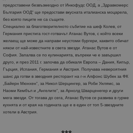
предоставени безвъзмездно от Инкофудс ООД, а „Здравкомерс
България ООД“ ще предостави вкусната италианска моцарела,
без която пиците не са същите.
Специално за благотворителното събитие на шеф Колев, от
Германия пристига гост-готвачът Атанас Вутов, с който всеки
желаещ ще може да направи неустоми бургери, каквито обичат
някои от най-известните в света звезди. Атанас Вутов е от
София. Запалва се по кулинарията, въпреки че е завършил
друго, и през 2011 г. започва да обикаля Европа – Дания, Кипър,
Гърция, Испания, Германия и Австрия. Получава невероятния
шанс да готви в звездния ресторант на г-н Алфонс Шубек за ФК
„Байерн Мюнхен“, за Никол Шерцингер, за Роби Уилямс, за
Наоми Кембъл и „Ангелите“, за Арнолд Шварценегер и други
мега звезди. От тогава до сега, Атанас Вутов се развива в гурме
кухнята и от края на годината ще е в един от топ 5-звездните
хотели в Австрия.
***