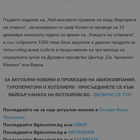
Първото издание на „Най-масовото правене на пица Маргарита
на открито“, организирано от шеф Колев се проведе на 15
декември миналата година по време на „Улицата на готвачите“,
а със събраните 1200 лева бяха закупени и дарени продукти за
топъл обяд всяка събота в продължение на три месеца на
социалната кухня на Духовно-просветен Център „Св. Архангел
Михаил“ във Варна.
ЗА АКТУАЛНИ НОВИНИ И ПРОМОЦИИ НА АВИОКОМПАНИИ,
ТУРОПЕРАТОРИ И ХОТЕЛИЕРИ - ПРИСЪЕДИНЕТЕ СЕ КЪМ
ВАЙБЪР КАНАЛА НА BGTOURISM.BG -
ВКЛЮЧИ СЕ ТУК
!
Последвайте ни за още актуални новини
в
Google News
Showcase
Последвайте
Bgtourism.bg във
VIBER
Последвайте
Bgtourism.bg в
INSTAGRAM
Последвайте
Bgtourism.bg във
FACEBOOK