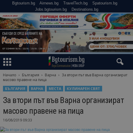
Bgtourism.bg
Airnews.bg
TravelTech.bg
Spatourism.bg
Jobs.bgtourism.bg
Destinations.bg
Начало
България
Варна
За втори път във Варна организират
масово правене на пица
БЪЛГАРИЯ
ВАРНА
МЕСТА
КУЛИНАРЕН СВЯТ
За втори път във Варна организират
масово правене на пица
16/08/2019 09:33