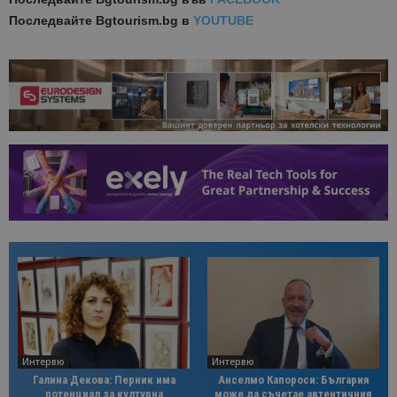
Последвайте
Bgtourism.bg в
YOUTUBE
Интервю
Интервю
Галина Декова: Перник има
Анселмо Капороси: България
потенциал за културна
може да съчетае автентичния