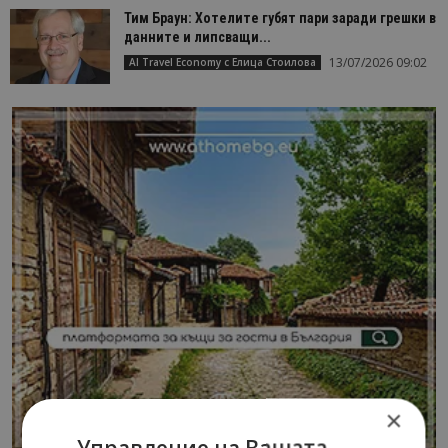
Тим Браун: Хотелите губят пари заради грешки в
данните и липсващи...
13/07/2026 09:02
AI Travel Economy с Елица Стоилова
×
Управление на Вашата