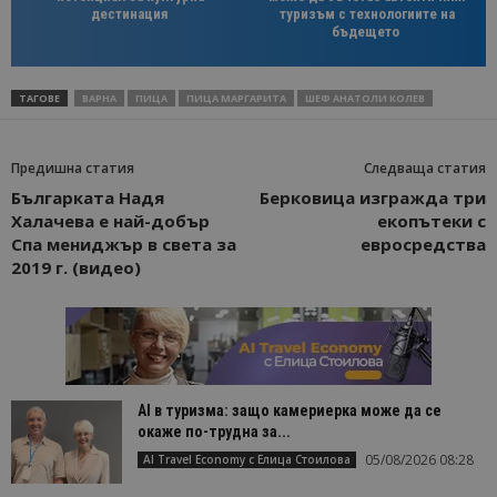
дестинация
туризъм с технологиите на
бъдещето
ТАГОВЕ
ВАРНА
ПИЦА
ПИЦА МАРГАРИТА
ШЕФ АНАТОЛИ КОЛЕВ
Предишна статия
Следваща статия
Българката Надя
Берковица изгражда три
Халачева е най-добър
екопътеки с
Спа мениджър в света за
евросредства
2019 г. (видео)
AI в туризма: защо камериерка може да се
окаже по-трудна за...
05/08/2026 08:28
AI Travel Economy с Елица Стоилова