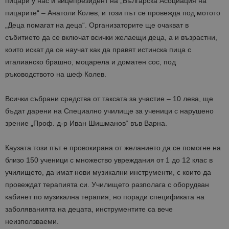
пицари у нас и вицепрезидент на „Българска Асоциация на
пицарите“ – Анатоли Колев, и този път се провежда под мотото
„Деца помагат на деца“. Организаторите ще очакват в
събитието да се включат всички желаещи деца, а и възрастни,
които искат да се научат как да правят истинска пица с
италианско брашно, моцарела и доматен сос, под
ръководството на шеф Колев.
Всички събрани средства от таксата за участие – 10 лева, ще
бъдат дарени на Специално училище за ученици с нарушено
зрение „Проф. д-р Иван Шишманов“ във Варна.
Каузата този път е провокирана от желанието да се помогне на
близо 150 ученици с множество увреждания от 1 до 12 клас в
училището, да имат нови музикални инструменти, с които да
провеждат терапията си. Училището разполага с оборудван
кабинет по музикална терапия, но поради спецификата на
заболяванията на децата, инструментите са вече
неизползваеми.