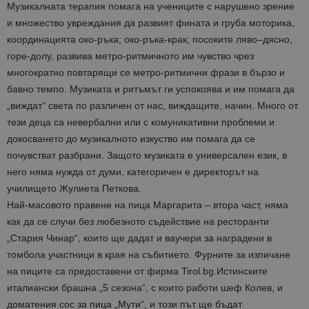
Музикалната терапия помага на учениците с нарушено зрение
и множество увреждания да развият фината и груба моторика,
координацията око-ръка; око-ръка-крак; посоките ляво–дясно,
горе-долу, развива метро-ритмичното им чувство чрез
многократно повтарящи се метро-ритмични фрази в бързо и
бавно темпо. Музиката и ритъмът ги успокоява и им помага да
„виждат“ света по различен от нас, виждащите, начин. Много от
тези деца са невербални или с комуникативни проблеми и
докосването до музикалното изкуство им помага да се
почувстват разбрани. Защото музиката е универсален език, в
него няма нужда от думи, категоричен е директорът на
училището Жулиета Петкова.
Най-масовото правене на пица Маргарита – втора част, няма
как да се случи без любезното съдействие на ресторанти
„Стария Чинар“, които ще дадат и ваучери за наградени в
томбола участници в края на събитието. Фурните за изпичане
на пиците са предоставени от фирма Tirol.bg.Истинските
италиански брашна „5 сезона“, с които работи шеф Колев, и
доматения сос за пица „Мути“, и този път ще бъдат