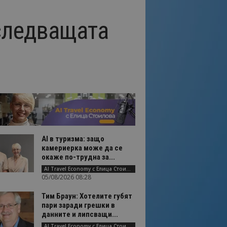
 следващата
AI в туризма: защо
камериерка може да се
окаже по-трудна за...
AI Travel Economy с Елица Стоилова
05/08/2026 08:28
Тим Браун: Хотелите губят
пари заради грешки в
данните и липсващи...
AI Travel Economy с Елица Стоилова