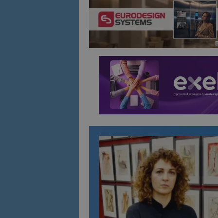
Име
Име
sc_is_visitor_uniq
is_visitor_unique
is_unique
_ga_B09EBBY8PY
_ga_WXPDN4HSCV
_ga_FK650GXHRZ
_ga