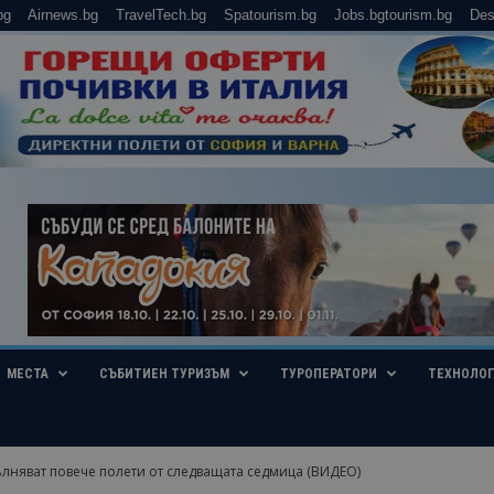
bg
Airnews.bg
TravelTech.bg
Spatourism.bg
Jobs.bgtourism.bg
Des
МЕСТА
СЪБИТИЕН ТУРИЗЪМ
ТУРОПЕРАТОРИ
ТЕХНОЛО
лняват повече полети от следващата седмица (ВИДЕО)