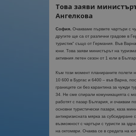
Това заяви министър
Ангелкова
София.
Очакваме първите чартъри с чу
другите ще са от различни градове в Г
туристик“ също от Германия. Във Варна
юни. Това заяви министърът на туризм
активния летен сезон от 1 юли в Българ
Към този момент планираните полети н
10 600 в Бургас и 6400 – във Варна, по
границите си без карантина за чужди ту
34. Не сме спирали комуникацията с мо
работят с пазар България, и очаквам п
основни туристически пазари, каза мин
антикризисната мярка за субсидиране с
възможност с чартъри с туристи за здр
на октомври. Очаква се в средата на юл