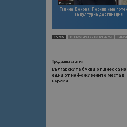
Интервю
Галина Декова: Перник има поте
за културна дестинация
ТАГОВЕ
МИНИСТЕРСТВО НА ТУРИЗМА
НИКОЛ
Предишна статия
Българските букви от днес са на
едни от най-оживените места в
Берлин