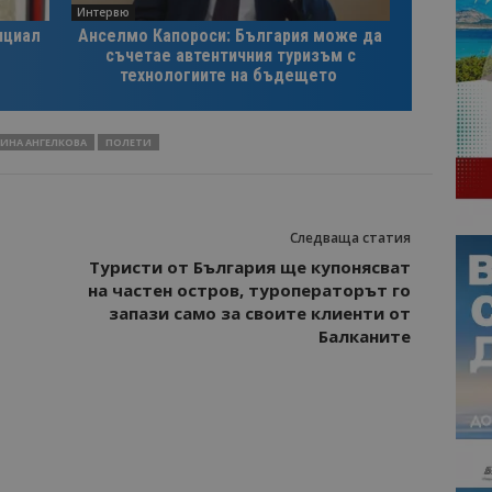
Интервю
нциал
Анселмо Капороси: България може да
съчетае автентичния туризъм с
технологиите на бъдещето
ИНА АНГЕЛКОВА
ПОЛЕТИ
Следваща статия
Туристи от България ще купонясват
на частен остров, туроператорът го
запази само за своите клиенти от
Балканите