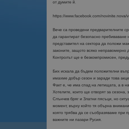
от думите й.
https://www.facebook.com/novinite.nova
Вече са проведени предварителните сре
да гарантират безопасно пребиваване н
представител на сектора да положи мак
законите, защото всяко неправомерно 
Контролът ще е безкомпромисен, пред
Бих искала да бъдем положителни въпр
имахме добър сезон и заради това акце
Факт е, че има спад на летищата, а в н
Хотелите, които ще отворят за сезона,
Слънчев бряг и Златни пясъци, но ситу
момент, върху който тя обърна внимани
която трябва да се съобразяваме при п
важните ни пазари Русия.