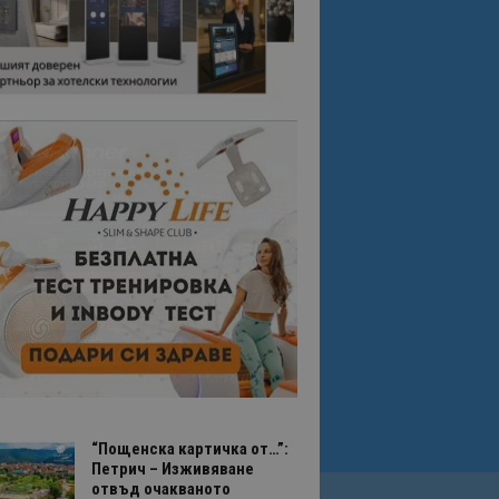
“Пощенска картичка от…”:
Петрич – Изживяване
отвъд очакваното