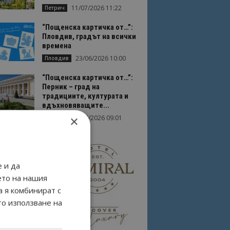
11/07/2026 11:22
Петрич
“Пощенска картичка от…”:
Пловдив, градът на всички
времена
23/06/2026 10:00
Пловдив
“Пощенска картичка от…”:
Перник – град на
традициите, културата и
вдъхновяващите...
×
17/06/2026 09:01
Перник
 и да
ето на нашия
а я комбинират с
то използване на