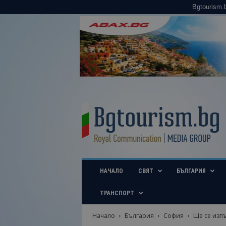
Bgtourism.
B
g
t
o
u
r
i
НАЧАЛО
СВЯТ
БЪЛГАРИЯ
s
m
.
ТРАНСПОРТ
b
g
Начало
България
София
Ще се изпъ
–