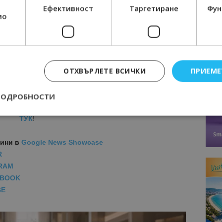
Ефективност
Таргетиране
Фун
бъдат насочени и 50 млн. лв. за привличане на
мо
 труда Така работодателите ще бъдат подпомагани
схема за средни предприятия в сектора с конкретна
-бързо преодоляване на кризата.
ОТХВЪРЛЕТЕ ВСИЧКИ
ПРИЕМЕ
МОЦИИ НА АВИОКОМПАНИИ, ТУРОПЕРАТОРИ И
ПОДРОБНОСТИ
М ВАЙБЪР КАНАЛА НА BGTOURISM.BG -
ВКЛЮЧИ СЕ
ТУК
!
Строго необходимо
Ефективност
Таргетиране
Функционалност
вини
в
Google News Showcase
R
е бисквитки позволяват основната функционалност на уебсайта, като потребит
нта. Уебсайтът не може да се използва правилно без строго необходими бискви
RAM
Доставчик
/
Валиден
EBOOK
Описание
Домейн
до
BE
epted
lisandraramos.com
7 дни
Тази бисквитка се използва, за да зап
bgtourism.bg
на потребителя за използването на бис