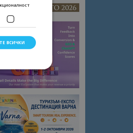
кционалност
ТЕ ВСИЧКИ
елско влизане и
тки.
омните съгласието
квитки на сайта.