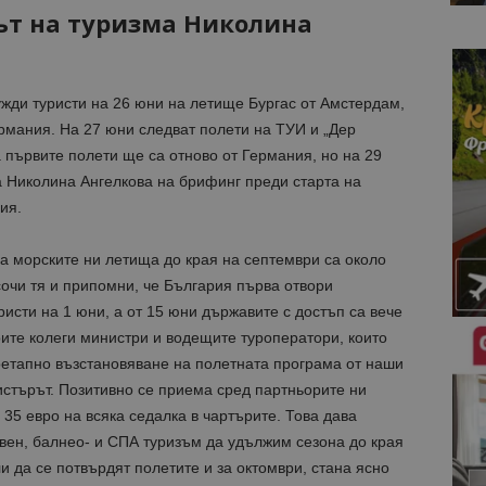
ът на туризма Николина
жди туристи на 26 юни на летище Бургас от Амстердам,
ермания. На 27 юни следват полети на ТУИ и „Дер
 първите полети ще са отново от Германия, но на 29
а Николина Ангелкова на брифинг преди старта на
ия.
а морските ни летища до края на септември са около
сочи тя и припомни, че България първа отвори
ристи на 1 юни, а от 15 юни държавите с достъп са вече
ите колеги министри и водещите туроператори, които
оетапно възстановяване на полетната програма от наши
истърът. Позитивно се приема сред партньорите ни
 35 евро на всяка седалка в чартърите. Това дава
авен, балнео- и СПА туризъм да удължим сезона до края
и да се потвърдят полетите и за октомври, стана ясно