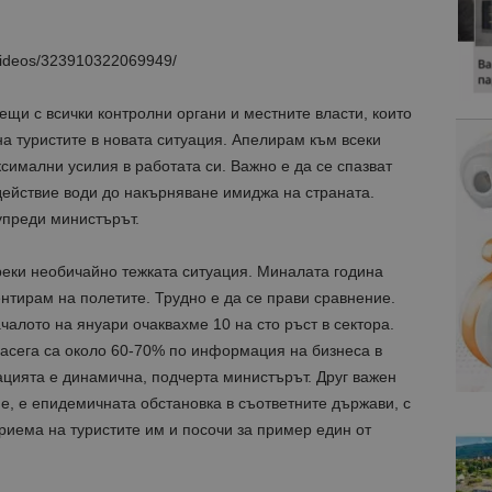
/videos/323910322069949/
щи с всички контролни органи и местните власти, които
а туристите в новата ситуация. Апелирам към всеки
симални усилия в работата си. Важно е да се спазват
действие води до накърняване имиджа на страната.
упреди министърът.
еки необичайно тежката ситуация. Миналата година
нтирам на полетите. Трудно е да се прави сравнение.
ачалото на януари очаквахме 10 на сто ръст в сектора.
 засега са около 60-70% по информация на бизнеса в
ацията е динамична, подчерта министърът. Друг важен
е, е епидемичната обстановка в съответните държави, с
риема на туристите им и посочи за пример един от