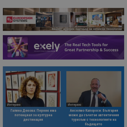
Интервю
Интервю
Галина Декова: Перник има
Анселмо Капороси: България
потенциал за културна
може да съчетае автентичния
дестинация
туризъм с технологиите на
бъдещето