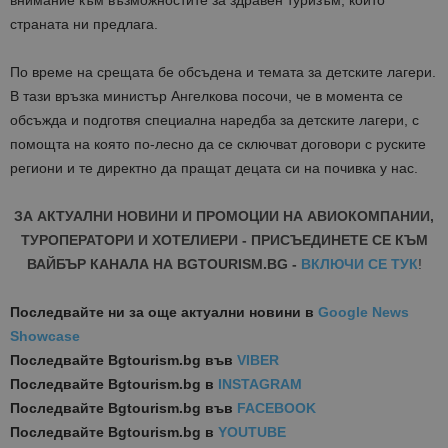
внимание към възможностите за здравен туризъм, които
страната ни предлага.
По време на срещата бе обсъдена и темата за детските лагери.
В тази връзка министър Ангелкова посочи, че в момента се
обсъжда и подготвя специална наредба за детските лагери, с
помощта на която по-лесно да се сключват договори с руските
региони и те директно да пращат децата си на почивка у нас.
ЗА АКТУАЛНИ НОВИНИ И ПРОМОЦИИ НА АВИОКОМПАНИИ,
ТУРОПЕРАТОРИ И ХОТЕЛИЕРИ - ПРИСЪЕДИНЕТЕ СЕ КЪМ
ВАЙБЪР КАНАЛА НА BGTOURISM.BG -
ВКЛЮЧИ СЕ ТУК
!
Последвайте ни за още актуални новини
в
Google News
Showcase
Последвайте
Bgtourism.bg във
VIBER
Последвайте
Bgtourism.bg в
INSTAGRAM
Последвайте
Bgtourism.bg във
FACEBOOK
Последвайте
Bgtourism.bg в
YOUTUBE