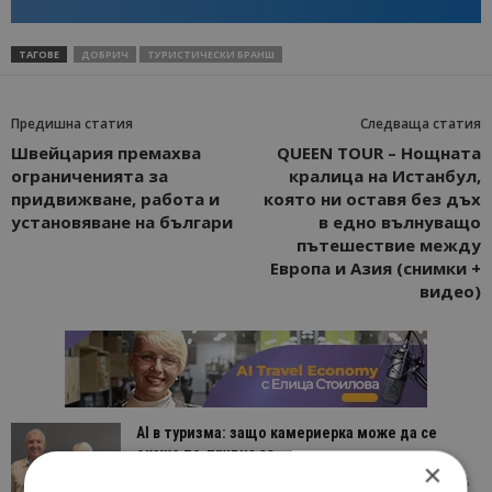
ТАГОВЕ
ДОБРИЧ
ТУРИСТИЧЕСКИ БРАНШ
Предишна статия
Следваща статия
Швейцария премахва
QUEEN TOUR – Нощната
ограниченията за
кралица на Истанбул,
придвижване, работа и
която ни оставя без дъх
установяване на българи
в едно вълнуващо
пътешествие между
Европа и Азия (снимки +
видео)
AI в туризма: защо камериерка може да се
окаже по-трудна за...
×
05/08/2026 08:28
AI Travel Economy с Елица Стоилова