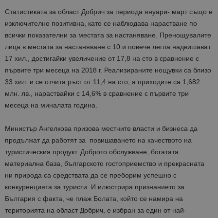
Статистиката за област Добрич за периода януари- март също е
изключително позитивна, като се наблюдава нарастване по
всички показателни за местата за настаняване. Пренощувалите
лица в местата за настаняване с 10 и повече легла надвишават
17 хил., достигайки увеличение от 17,8 на сто в сравнение с
първите три месеца на 2018 г. Реализираните нощувки са близо
33 хил. и се отчита ръст от 11,4 на сто, а приходите са 1,682
млн. лв., нараствайки с 14,6% в сравнение с първите три
месеца на миналата година.
Министър Ангелкова призова местните власти и бизнеса да
продължат да работят за повишаването на качеството на
туристическия продукт. Доброто обслужване, богатата
материална база, българското гостоприемство и прекрасната
ни природа са средствата да се преборим успешно с
конкуренцията за туристи. И илюстрира признанието за
България с факта, че плаж Болата, който се намира на
територията на област Добрич, е избран за един от най-