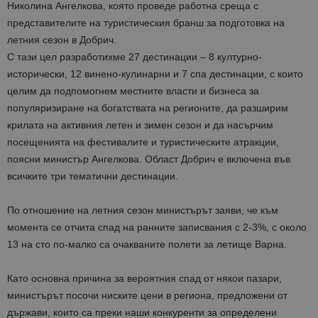
Николина Ангелкова, която проведе работна среща с
представителите на туристическия бранш за подготовка на
летния сезон в Добрич.
С тази цел разработихме 27 дестинации – 8 културно-
исторически, 12 винено-кулинарни и 7 спа дестинации, с които
целим да подпомогнем местните власти и бизнесa за
популяризиране на богатствата на регионите, да разширим
крилата на активния летен и зимен сезон и да насърчим
посещенията на фестивалите и туристическите атракции,
поясни министър Ангелкова. Област Добрич е включена във
всичките три тематични дестинации.
По отношение на летния сезон министърът заяви, че към
момента се отчита спад на ранните записвания с 2-3%, с около
13 на сто по-малко са очакваните полети за летище Варна.
Като основна причина за вероятния спад от някои пазари,
министърът посочи ниските цени в региона, предложени от
държави, които са преки наши конкуренти за определени