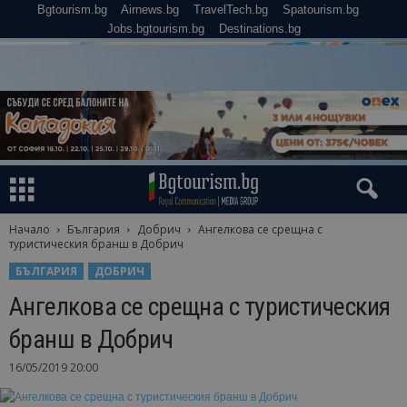
Bgtourism.bg
Airnews.bg
TravelTech.bg
Spatourism.bg
Jobs.bgtourism.bg
Destinations.bg
Начало
България
Добрич
Ангелкова се срещна с
туристическия бранш в Добрич
БЪЛГАРИЯ
ДОБРИЧ
Ангелкова се срещна с туристическия
бранш в Добрич
16/05/2019 20:00