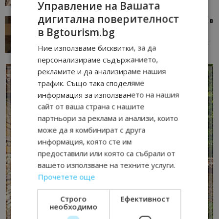
Управление на Вашата
дигитална поверителност
Тим Браун: Хотелите губят пари заради грешки в
в Bgtourism.bg
данните и липсващи...
13/07/2026 09:02
AI Travel Economy с Елица Стоилова
Ние използваме бисквитки, за да
персонализираме съдържанието,
рекламите и да анализираме нашия
трафик. Също така споделяме
информация за използването на нашия
сайт от ваша страна с нашите
партньори за реклама и анализи, които
може да я комбинират с друга
информация, която сте им
предоставили или която са събрали от
вашето използване на техните услуги.
Прочетете още
Строго
Ефективност
необходимо