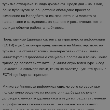
туризма отпаднаха 19 вида документи. Преди дни – на 9 май,
беше публикуван за обществено обсъждане проект за
изменение на Наредбата за изискванията към местата за
настаняване и заведенията за хранене и развлечение, което
цели да облекчи работата на бизнеса.
Представихме Единната система за туристическа информация
(ЕСТИ) и до 1 октомври представители на Министерството на
туризма ще обучават всички заинтересовани страни, заяви
министърът. Разработена е специална програма и всички, които
трябва да ползват системата ще минат обучителен курс. След
началото на октомври всеки, който не въвежда нужните данни в
ЕСТИ ще бъде санкциониран.
Министър Ангелкова информира още, че вече се върви към
положително решение на искането ни да бъдат сключени
договори с немските здравни каси и те да изпращат за лечение
и профилактика своите клиенти. Така ще насочим тяхното