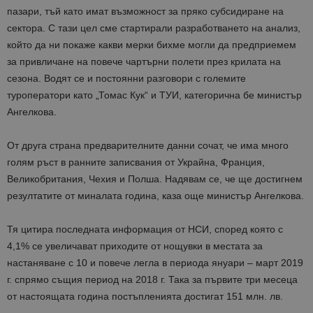
пазари, тъй като имат възможност за пряко субсидиране на
сектора. С тази цел сме стартирали разработването на анализ,
който да ни покаже какви мерки бихме могли да предприемем
за привличане на повече чартърни полети през крилата на
сезона. Водят се и постоянни разговори с големите
туроператори като „Томас Кук“ и ТУИ, категорична бе министър
Ангелкова.
От друга страна предварителните данни сочат, че има много
голям ръст в ранните записвания от Украйна, Франция,
Великобритания, Чехия и Полша. Надявам се, че ще достигнем
резултатите от миналата година, каза още министър Ангелкова.
Тя цитира последната информация от НСИ, според която с
4,1% се увеличават приходите от нощувки в местата за
настаняване с 10 и повече легла в периода януари – март 2019
г. спрямо същия период на 2018 г. Така за първите три месеца
от настоящата година постъпленията достигат 151 млн. лв.