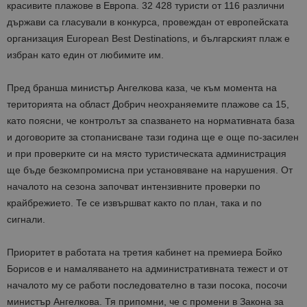
красивите плажове в Европа. 32 428 туристи от 116 различни
държави са гласували в конкурса, провеждан от европейската
организация European Best Destinations, и българският плаж е
избран като един от любимите им.
Пред бранша министър Ангелкова каза, че към момента на
територията на област Добрич неохраняемите плажове са 15,
като поясни, че контролът за спазването на нормативната база
и договорите за стопанисване тази година ще е още по-засилен
и при проверките си на място туристическата администрация
ще бъде безкомпромисна при установяване на нарушения. От
началото на сезона започват интензивните проверки по
крайбрежието. Те се извършват както по план, така и по
сигнали.
Приоритет в работата на третия кабинет на премиера Бойко
Борисов е и намаляването на административната тежест и от
началото му се работи последователно в тази посока, посочи
министър Ангелкова. Тя припомни, че с промени в Закона за