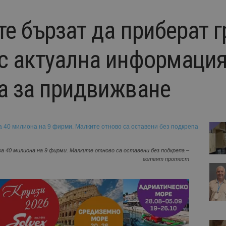
е бързат да приберат гр
с актуална информация
а за придвижване
40 милиона на 9 фирми. Малките отново са оставени без подкрепа –
готвят протест