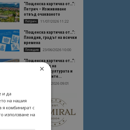
“Пощенска картичка от…”:
Петрич – Изживяване
отвъд очакваното
11/07/2026 11:22
Петрич
“Пощенска картичка от…”:
Пловдив, градът на всички
времена
23/06/2026 10:00
Пловдив
“Пощенска картичка от…”:
Перник – град на
×
традициите, културата и
вдъхновяващите...
17/06/2026 09:01
Перник
 и да
ето на нашия
а я комбинират с
то използване на