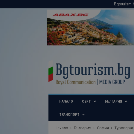
Bgtourism.
B
g
t
o
u
r
i
НАЧАЛО
СВЯТ
БЪЛГАРИЯ
s
m
.
ТРАНСПОРТ
b
g
Начало
България
София
Туроперато
–