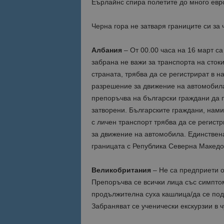
Еърлайнс спира полетите до много евро
Черна гора не затваря границите си за 
Албания
– От 00.00 часа на 16 март са
забрана не важи за транспорта на сток
страната, трябва да се регистрират в н
разрешение за движение на автомобила,
препоръчва на български граждани да п
затворени. Българските граждани, нами
с личен транспорт трябва да се регист
за движение на автомобила. Единствен
границата с Република Северна Македо
Великобритания
– Не са предприети о
Препоръчва се всички лица със симптом
продължителна суха кашлица/да се под
Забраняват се ученически екскурзии в 