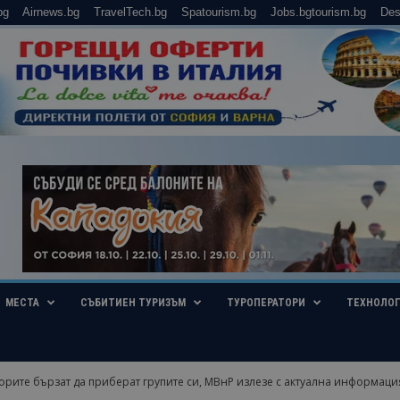
bg
Airnews.bg
TravelTech.bg
Spatourism.bg
Jobs.bgtourism.bg
Des
МЕСТА
СЪБИТИЕН ТУРИЗЪМ
ТУРОПЕРАТОРИ
ТЕХНОЛО
рите бързат да приберат групите си, МВнР излезе с актуална информация 