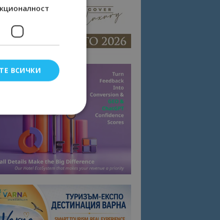
кционалност
ТЕ ВСИЧКИ
елско влизане и
тки.
омните съгласието
квитки на сайта.