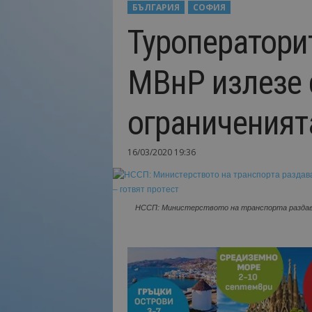
БЪЛГАРИЯ
СОФИЯ
Н
Туроператорит
а
й
-
МВнР излезе 
в
а
ж
ограниченият
н
о
т
16/03/2020 19:36
о
о
т
т
НССП: Министерството на транспорта раздава 
у
р
и
з
м
а
!