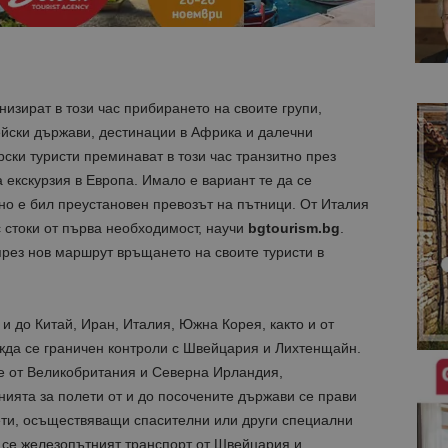
изират в този час прибирането на своите групи,
ейски държави, дестинации в Африка и далечни
рски туристи преминават в този час транзитно през
а екскурзия в Европа. Имало е вариант те да се
но е бил преустановен превозът на пътници. От Италия
 стоки от първа необходимост, научи
bgtourism.bg
.
през нов маршрут връщането на своите туристи в
и до Китай, Иран, Италия, Южна Корея, както и от
да се граничен контроли с Швейцария и Лихтенщайн.
те от Великобритания и Северна Ирландия,
ията за полети от и до посочените държави се прави
лети, осъществяващи спасителни или други специални
се железопътният транспорт от Швейцария и