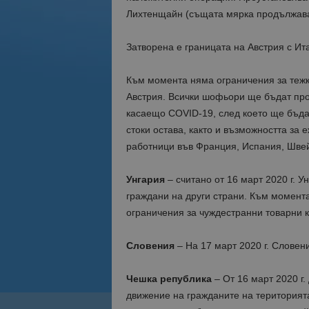
Лихтенщайн (същата мярка продължава д
Затворена е границата на Австрия с Ит
Към момента няма ограничения за тежк
Австрия. Всички шофьори ще бъдат про
касаещо COVID-19, след което ще бъда
стоки остава, както и възможността за
работници във Франция, Испания, Шве
Унгария
– считано от 16 март 2020 г. У
граждани на други страни. Към момента
ограничения за чуждестранни товарни 
Словения
– На 17 март 2020 г. Словен
Чешка република
– От 16 март 2020 г.
движение на гражданите на територията