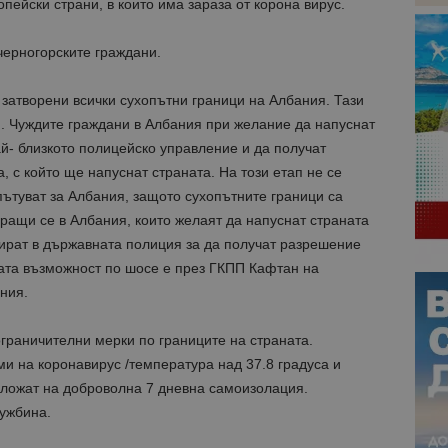
пейски страни, в които има зараза от корона вирус.
черногорските граждани.
 затворени всички сухопътни граници на Албания. Тази
и. Чуждите граждани в Албания при желание да напуснат
ай- близкото полицейско управление и да получат
 с който ще напуснат страната. На този етап не се
ътуват за Албания, защото сухопътните граници са
ращи се в Албания, които желаят да напуснат страната
рират в държавната полиция за да получат разрешение
ата възможност по шосе е през ГКПП Кафтан на
ния.
граничителни мерки по границите на страната.
и на коронавирус /температура над 37.8 градуса и
ложат на доброволна 7 дневна самоизолация.
чужбина.