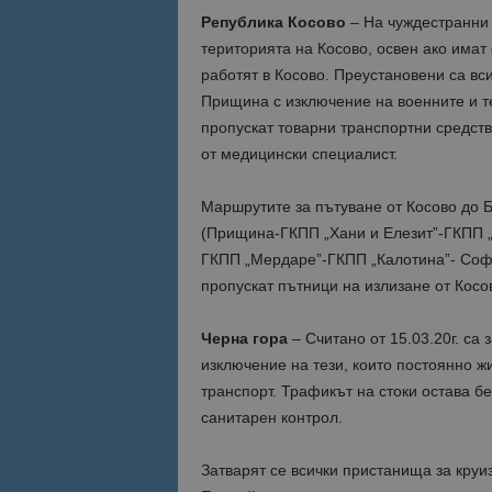
Република Косово
– На чуждестранни 
територията на Косово, освен ако имат
Име
Име
работят в Косово. Преустановени са вс
sc_is_visitor_uniq
is_visitor_unique
Прищина с изключение на военните и т
пропускат товарни транспортни средств
от медицински специалист.
is_unique
Маршрутите за пътуване от Косово до 
(Прищина-ГКПП „Хани и Елезит”-ГКПП 
_ga_B09EBBY8PY
ГКПП „Мердаре”-ГКПП „Калотина”- Соф
пропускат пътници на излизане от Косо
_ga_WXPDN4HSCV
_ga_FK650GXHRZ
Черна гора
– Считано от 15.03.20г. са 
изключение на тези, които постоянно жи
_ga
транспорт. Трафикът на стоки остава б
санитарен контрол.
Затварят се всички пристанища за круи