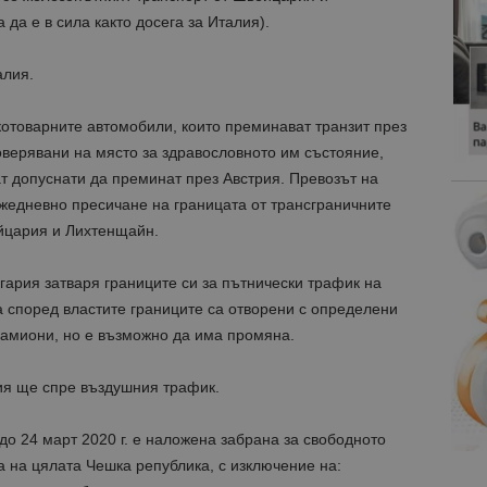
а е в сила както досега за Италия).
алия.
отоварните автомобили, които преминават транзит през
верявани на място за здравословното им състояние,
т допуснати да преминат през Австрия. Превозът на
 ежедневно пресичане на границата от трансграничните
йцария и Лихтенщайн.
нгария затваря границите си за пътнически трафик на
 според властите границите са отворени с определени
камиони, но е възможно да има промяна.
ия ще спре въздушния трафик.
 до 24 март 2020 г. е наложена забрана за свободното
 на цялата Чешка република, с изключение на: