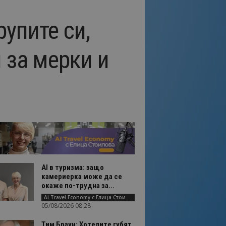
упите си,
 за мерки и
AI в туризма: защо
камериерка може да се
окаже по-трудна за...
AI Travel Economy с Елица Стоилова
05/08/2026 08:28
Тим Браун: Хотелите губят