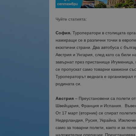
Чуйте статията:
София.
Туроператори в столицата орган
намиращи се в различни точки в европ
екзотични страни. Два автобуса с бълга
Австрия и Унгария, след като са били н
завърнат през пристанище Игуменица, 
се пропускат само товарни камиони със
Туроператорът веднага е организирал 
родината си.
Австрия
– Преустановени са полети от 
Швейцария, Франция и Испания. Въвеж
От 17 март (вторник) се спират полети
Нидерландия, Русия, Украйна. Изключен
само за товарни полети, както и за по
наложителни операции. Преустановява 