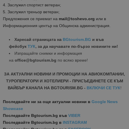
4. Заслужил спортист ветеран;
5. Заслужил треньор ветеран;
Предложения се приемат на
mail@toshevo.org
или в
Информационния център на Общинска администрация.
Харесай страницата на
BGtourism.BG
и във
фейсбук
ТУК
, за да научавате по-бързо новините ни!
Изпращайте снимки и информация
на
office@bgtourism.bg
по всяко време!
ЗА АКТУАЛНИ НОВИНИ И ПРОМОЦИИ НА АВИОКОМПАНИИ,
ТУРОПЕРАТОРИ И ХОТЕЛИЕРИ - ПРИСЪЕДИНЕТЕ СЕ КЪМ
ВАЙБЪР КАНАЛА НА BGTOURISM.BG -
ВКЛЮЧИ СЕ ТУК
!
Последвайте ни за още актуални новини
в
Google News
Showcase
Последвайте
Bgtourism.bg във
VIBER
Последвайте
Bgtourism.bg в
INSTAGRAM