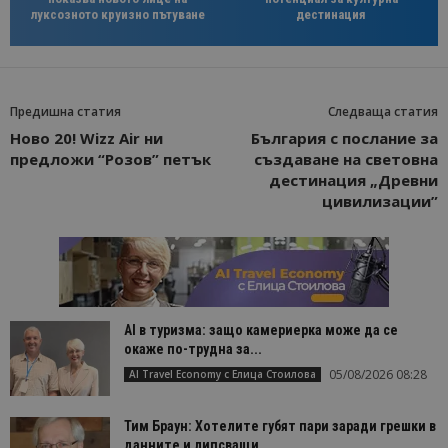
луксозното круизно пътуване
дестинация
Предишна статия
Следваща статия
Ново 20! Wizz Air ни
България с послание за
предложи “Розов” петък
създаване на световна
дестинация „Древни
цивилизации”
AI в туризма: защо камериерка може да се
окаже по-трудна за...
05/08/2026 08:28
AI Travel Economy с Елица Стоилова
Тим Браун: Хотелите губят пари заради грешки в
данните и липсващи...