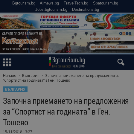
Bgtourism.bg
Airnews.bg
TravelTech.bg
Spatourism.bg
Jobs.bgtourism.bg
Destinations.bg
Начало
България
Започна приемането на предложения за
“Спортист на годината” в Ген. Тошево
БЪЛГАРИЯ
Започна приемането на предложения
за “Спортист на годината” в Ген.
Тошево
15/11/2018 13:27