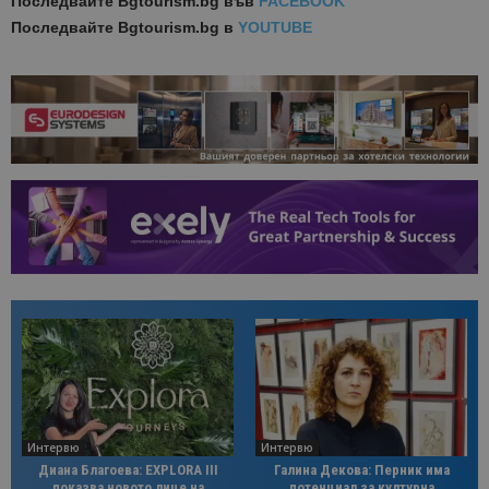
Последвайте
Bgtourism.bg във
FACEBOOK
Последвайте
Bgtourism.bg в
YOUTUBE
Интервю
Интервю
Диана Благоева: EXPLORA III
Галина Декова: Перник има
показва новото лице на
потенциал за културна