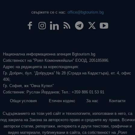
свържете се с нас:
office@bgtourism.bg
Национална информационна агенция Bgtourism.bg
Собственост на "Роял Комюникейшън" ЕООД, 205185996.
Адрес на редакцията за кореспонденция:
Гр. Добрич, бул. “Добруджа” № 28 (Сграда на Кадастъра), ет. 4, офис
406;
Гр. София, жк “Овча Купел”
Собственик: Руслан Йорданов; Тел.: +359 886 01 53 91
Общи условия
Етичен кодекс
За нас
Контакти
Съдържанието на този уеб сайт и технологиите, използвани в него, са
под закрила на Закона за авторското право и сродните му права. Всички
авторски статии, репортажи, интервюта и други текстови, графични и
видео материали, публикувани в сайта, са собственост на „Роял