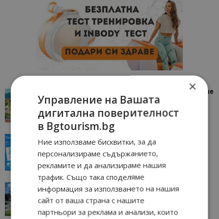
×
“Пощенска картичка от…”: Петрич – Изживяване
Управление на Вашата
отвъд очакваното
дигитална поверителност
11/07/2026 11:22
Петрич
в Bgtourism.bg
“Пощенска картичка от…”: Пловдив, градът на
Ние използваме бисквитки, за да
всички времена
персонализираме съдържанието,
23/06/2026 10:00
Пловдив
рекламите и да анализираме нашия
трафик. Също така споделяме
“Пощенска картичка от…”: Перник – град на
информация за използването на нашия
традициите, културата и вдъхновяващите...
сайт от ваша страна с нашите
17/06/2026 09:01
Перник
партньори за реклама и анализи, които