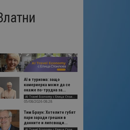
Златни
AI в туризма: защо
камериерка може да се
окаже по-трудна за...
AI Travel Economy с Елица Стоилова
05/08/2026 08:28
Тим Браун: Хотелите губят
пари заради грешки в
данните и липсващи...
AI Travel Economy с Елица Стоилова