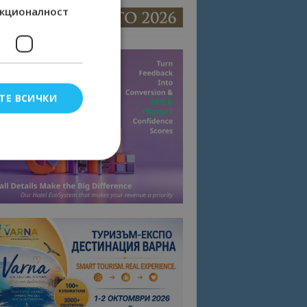
кционалност
ТЕ ВСИЧКИ
елско влизане и
тки.
омните съгласието
квитки на сайта.