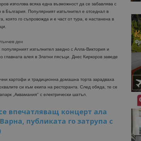
оров използва всяка една възможност да се забавлява с
то в България. Популярният изпълнител е отседнал в
а, която го съпровожда и е част от тура, е настанена в
ци.
Слънчев ден
а популярният изпълнител заедно с Алла-Виктория и
о главната алея в Златни пясъци. Днес Киркоров заведе
очни картофи и традиционна домашна торта зарадваха
охвалите си към екипа на ресторанта. След обяда, те се
вапарк „Аквамания“ с електрически шатъл.
се впечатляващ концерт ала
Варна, публиката го затрупа с
)