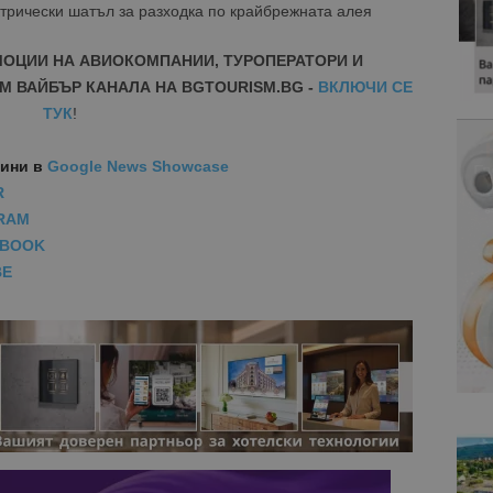
ктрически шатъл за разходка по крайбрежната алея
МОЦИИ НА АВИОКОМПАНИИ, ТУРОПЕРАТОРИ И
М ВАЙБЪР КАНАЛА НА BGTOURISM.BG -
ВКЛЮЧИ СЕ
ТУК
!
вини
в
Google News Showcase
R
RAM
EBOOK
BE