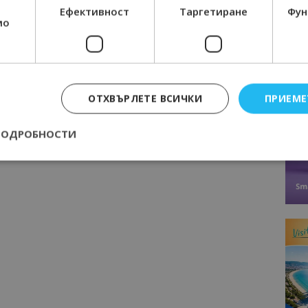
Ефективност
Таргетиране
Фун
мо
Следваща статия
Провеждат се мащабни проверки за
нерегламентирана туристическа
ОТХВЪРЛЕТЕ ВСИЧКИ
ПРИЕМЕ
 го
дейност
ПОДРОБНОСТИ
Строго необходимо
Ефективност
Таргетиране
Функционалност
е бисквитки позволяват основната функционалност на уебсайта, като потребит
нта. Уебсайтът не може да се използва правилно без строго необходими бискви
Доставчик
/
Валиден
Описание
Домейн
до
epted
lisandraramos.com
7 дни
Тази бисквитка се използва, за да зап
bgtourism.bg
на потребителя за използването на бис