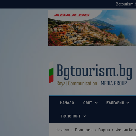
Bgtourism.
B
g
t
o
u
r
i
НАЧАЛО
СВЯТ
БЪЛГАРИЯ
s
m
.
ТРАНСПОРТ
b
g
Начало
България
Варна
Филип Кирк
–