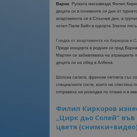
Варна
. Руската мегазвезда Филип Кирк
децата си в почивните си дни от турне
апартамента си в Слънчев ден, а групат
хотел Палм Бийч в курорта Златни пясъ
Гледка от апартамента на Киркоров в 
Преди концерта в родния си град Варн
Мартин се забавляваха на атракциите п
децата си на обяд в Албена.
Шопска салата, френски петлета със с
специалните гости, които не спестиха п
отправиха на разходка по плажа и в ак
Филип Киркоров изне
„Цирк дьо Солей” във 
цветя (снимки+видео