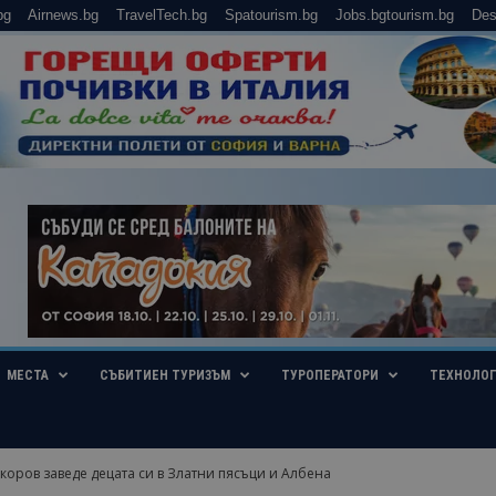
bg
Airnews.bg
TravelTech.bg
Spatourism.bg
Jobs.bgtourism.bg
Des
МЕСТА
СЪБИТИЕН ТУРИЗЪМ
ТУРОПЕРАТОРИ
ТЕХНОЛО
оров заведе децата си в Златни пясъци и Албена