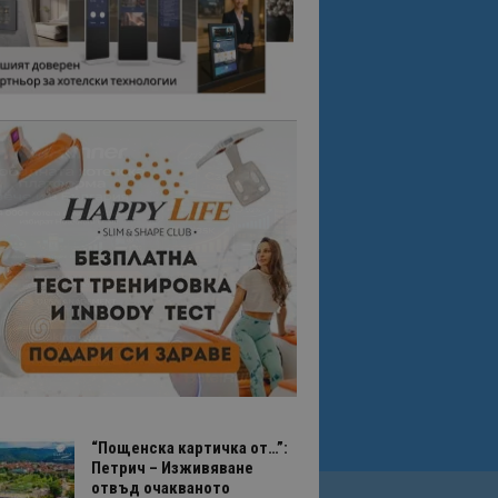
“Пощенска картичка от…”:
Петрич – Изживяване
отвъд очакваното