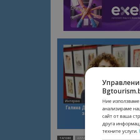
Управлени
Bgtourism.
Ние използваме 
Интервю
Галина Декова: Перник има поте
анализираме на
за културна дестинация
сайт от ваша ст
друга информаци
техните услуги.
ТАГОВЕ
АЛЛА-ВИКТОРИЯ
МАРТИН
ФИЛИП