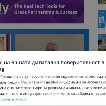
е на Вашата дигитална поверителност в
bg
бисквитки, за да персонализираме съдържанието, рекламите
Интервю
нциал
Анселмо Капороси: България може да
шия трафик. Също така споделяме информация за използван
съчетае автентичния туризъм с
рана с нашите партньори за реклама и анализи, които може д
технологиите на бъдещето
я, която сте им предоставили или която са събрали от ваше
Прочетете още
 КИРКОРОВ