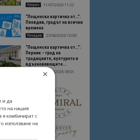
11/07/2026 11:22
Петрич
“Пощенска картичка от…”:
Пловдив, градът на всички
времена
23/06/2026 10:00
Пловдив
“Пощенска картичка от…”:
Перник – град на
традициите, културата и
вдъхновяващите...
×
17/06/2026 09:01
Перник
 и да
ето на нашия
а я комбинират с
то използване на