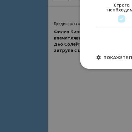
Строго
необходи
Предишна статия
Филип Киркоров изнесе
впечатляващ концерт ала „Цирк
дьо Солей” във Варна, публиката
затрупа с цветя (снимки+видео)
ПОКАЖЕТЕ 
Строго необходимит
управление на акау
Име
cookie_notice_acc