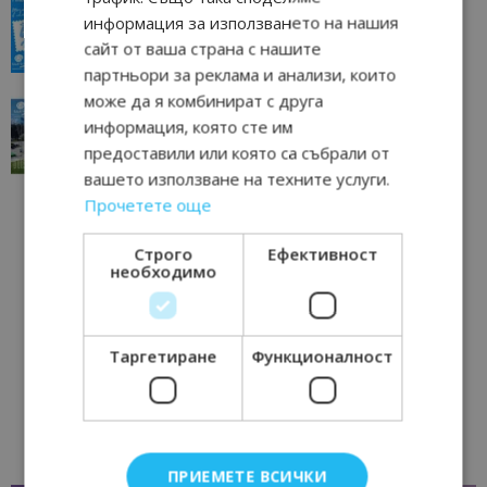
“Пощенска картичка от…”: Пловдив, градът на
информация за използването на нашия
всички времена
сайт от ваша страна с нашите
23/06/2026 10:00
Пловдив
партньори за реклама и анализи, които
може да я комбинират с друга
“Пощенска картичка от…”: Перник – град на
информация, която сте им
традициите, културата и вдъхновяващите...
предоставили или която са събрали от
17/06/2026 09:01
Перник
вашето използване на техните услуги.
Прочетете още
Строго
Ефективност
необходимо
Таргетиране
Функционалност
ПРИЕМЕТЕ ВСИЧКИ