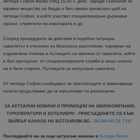
летище София малко след 15,00 ч. днес. Заради съмнения за
взривно вещество на борда е бил свикан кризисния щаб на
летище София, в който участват специализирани държавни
органи, служители на аерогарата и др.
Според процедурите за действие в подобни ситуации
самолетът е отклонен на безопасно разстояние, паркиран на
отдалечена стоянка и пътниците са свалени от самолета, който
e
бил претърсен от специализираните служби и нищо опасно
не е било открито. Пътниците са напуснали самолета.
От летище София съобщават, че пристигащите и заминаващи
полети продължават да се изпълняват по разписание.
ЗА АКТУАЛНИ НОВИНИ И ПРОМОЦИИ НА АВИОКОМПАНИИ,
ТУРОПЕРАТОРИ И ХОТЕЛИЕРИ - ПРИСЪЕДИНЕТЕ СЕ КЪМ
ВАЙБЪР КАНАЛА НА BGTOURISM.BG -
ВКЛЮЧИ СЕ ТУК
!
Последвайте ни за още актуални новини
в
Google News