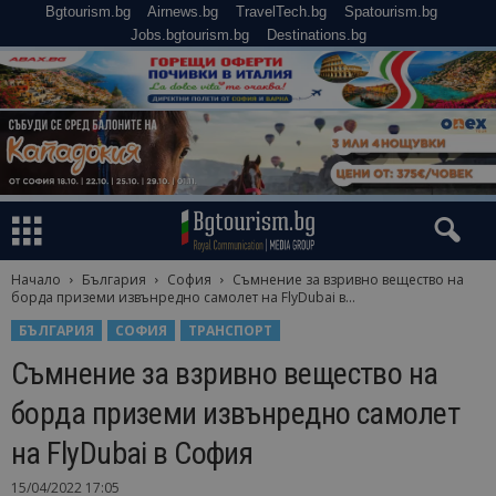
Bgtourism.bg
Airnews.bg
TravelTech.bg
Spatourism.bg
Jobs.bgtourism.bg
Destinations.bg
Начало
България
София
Съмнение за взривно вещество на
борда приземи извънредно самолет на FlyDubai в...
БЪЛГАРИЯ
СОФИЯ
ТРАНСПОРТ
Съмнение за взривно вещество на
борда приземи извънредно самолет
на FlyDubai в София
15/04/2022 17:05