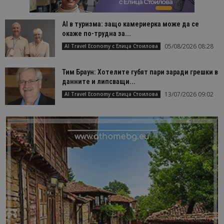
AI в туризма: защо камериерка може да се
окаже по-трудна за...
05/08/2026 08:28
AI Travel Economy с Елица Стоилова
Тим Браун: Хотелите губят пари заради грешки в
данните и липсващи...
13/07/2026 09:02
AI Travel Economy с Елица Стоилова