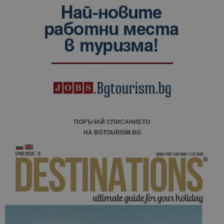
данни за
посетители
сесии и
кампании 
отчетите з
анализ на
сайтовете.
ПОРЪЧАЙ СПИСАНИЕТО
НА BGTOURISM.BG