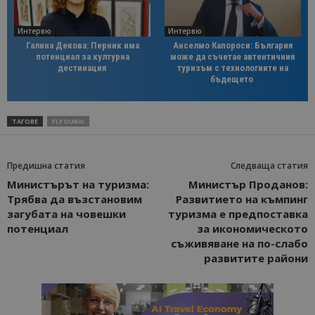
Интервю
Интервю
Галина Декова: Перник има
Анселмо Капороси: България
потенциал за културна
може да съчетае автентичния
дестинация
туризъм с технологиите на
бъдещето
ТАГОВЕ
FLY DUBAI
Предишна статия
Следваща статия
Министърът на туризма:
Министър Проданов:
Трябва да възстановим
Развитието на къмпинг
загубата на човешки
туризма е предпоставка
потенциал
за икономическото
съживяване на по-слабо
развитите райони