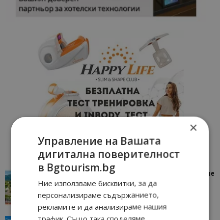
×
Управление на Вашата
дигитална поверителност
в Bgtourism.bg
“Пощенска картичка от…”: Петрич – Изживяване
Ние използваме бисквитки, за да
отвъд очакваното
персонализираме съдържанието,
11/07/2026 11:22
Петрич
рекламите и да анализираме нашия
трафик. Също така споделяме